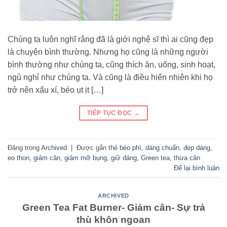
Chúng ta luôn nghĩ rằng đã là giới nghệ sĩ thì ai cũng đẹp
là chuyện bình thường. Nhưng họ cũng là những người
bình thường như chúng ta, cũng thích ăn, uống, sinh hoạt,
ngủ nghỉ như chúng ta. Và cũng là điều hiển nhiên khi họ
trở nên xấu xí, béo ụt ịt […]
TIẾP TỤC ĐỌC
→
Đăng trong
Archived
|
Được gắn thẻ
béo phì
,
dáng chuẩn
,
đẹp dáng
,
eo thon
,
giảm cân
,
giảm mỡ bụng
,
giữ dáng
,
Green tea
,
thừa cân
Để lại bình luận
ARCHIVED
Green Tea Fat Burner- Giảm cân- Sự trả
thù khôn ngoan