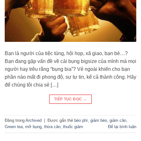
Bạn là người của tiệc tùng, hội họp, xã giao, bạn bè…?
Bạn đang gặp vấn đề về cái bụng bigsize của mình mà mọi
người hay trêu rằng “bụng bia”? Vẻ ngoài khiến cho bạn
phần nào mất đi phong độ, sự tự tin, kể cả thành công. Hãy
để chúng tôi chia sẻ […]
TIẾP TỤC ĐỌC
→
Đăng trong
Archived
|
Được gắn thẻ
béo phì
,
giảm béo
,
giảm cân
,
Green tea
,
mỡ bụng
,
thừa cân
,
thuốc giảm
Để lại bình luận