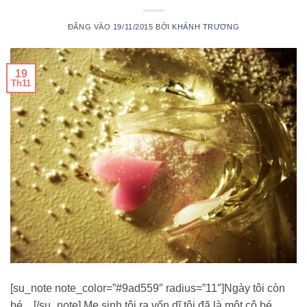
ĐĂNG VÀO
19/11/2015
BỞI
KHÁNH TRƯƠNG
19
Th11
[su_note note_color=”#9ad559″ radius=”11″]Ngày tôi còn
bé…[/su_note] Mẹ sinh tôi ra vốn dĩ tôi đã là một cô bé