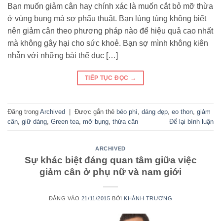
Bạn muốn giảm cân hay chính xác là muốn cắt bỏ mỡ thừa
ở vùng bụng mà sợ phẩu thuật. Bạn lúng túng không biết
nên giảm cân theo phương pháp nào để hiệu quả cao nhất
mà không gây hại cho sức khoẻ. Bạn sợ mình không kiên
nhẫn với những bài thể dục […]
TIẾP TỤC ĐỌC
→
Đăng trong
Archived
|
Được gắn thẻ
béo phì
,
dáng đẹp
,
eo thon
,
giảm
cân
,
giữ dáng
,
Green tea
,
mỡ bụng
,
thừa cân
Để lại bình luận
ARCHIVED
Sự khác biệt đáng quan tâm giữa việc
giảm cân ở phụ nữ và nam giới
ĐĂNG VÀO
21/11/2015
BỞI
KHÁNH TRƯƠNG