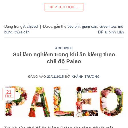
TIẾP TỤC ĐỌC
→
Đăng trong
Archived
|
Được gắn thẻ
béo phì
,
giảm cân
,
Green tea
,
mỡ
bụng
,
thừa cân
Để lại bình luận
ARCHIVED
Sai lầm nghiêm trọng khi ăn kiêng theo
chế độ Paleo
ĐĂNG VÀO
21/11/2015
BỞI
KHÁNH TRƯƠNG
21
Th11