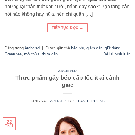
nhưng lại thản thốt khi: “Trời, mình đây sao?” Bạn tăng cân
hồi nào không hay nữa, hèn chi quần […]
TIẾP TỤC ĐỌC
→
Đăng trong
Archived
|
Được gắn thẻ
béo phì
,
giảm cân
,
giữ dáng
,
Green tea
,
mỡ thừa
,
thừa cân
Để lại bình luận
ARCHIVED
Thực phẩm gây béo cấp tốc ít ai cảnh
giác
ĐĂNG VÀO
22/11/2015
BỞI
KHÁNH TRƯƠNG
22
Th11