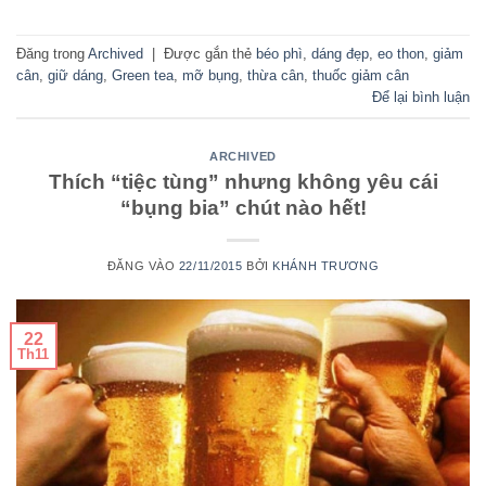
Đăng trong
Archived
|
Được gắn thẻ
béo phì
,
dáng đẹp
,
eo thon
,
giảm
cân
,
giữ dáng
,
Green tea
,
mỡ bụng
,
thừa cân
,
thuốc giảm cân
Để lại bình luận
ARCHIVED
Thích “tiệc tùng” nhưng không yêu cái
“bụng bia” chút nào hết!
ĐĂNG VÀO
22/11/2015
BỞI
KHÁNH TRƯƠNG
22
Th11