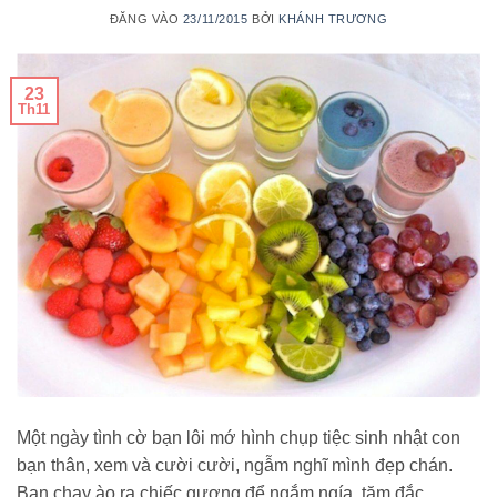
ĐĂNG VÀO
23/11/2015
BỞI
KHÁNH TRƯƠNG
23
Th11
Một ngày tình cờ bạn lôi mớ hình chụp tiệc sinh nhật con
bạn thân, xem và cười cười, ngẫm nghĩ mình đẹp chán.
Bạn chạy ào ra chiếc gương để ngắm ngía, tăm đắc,