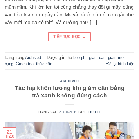
mũm mĩm. Khi lớn lên tôi cũng chẳng thay đổi gì mấy, cũng
vẫn tròn trịa như ngày nào. Mẹ và bà tôi cứ nói con gái như
vậy mới “có da có thịt”. Và dường như […]
TIẾP TỤC ĐỌC
→
Đăng trong
Archived
|
Được gắn thẻ
béo phì
,
giảm cân
,
giảm mỡ
bụng
,
Green tea
,
thừa cân
Để lại bình luận
ARCHIVED
Tác hại khôn lường khi giảm cân bằng
trà xanh không đúng cách
ĐĂNG VÀO
21/10/2015
BỞI
THU HỒ
21
Th10