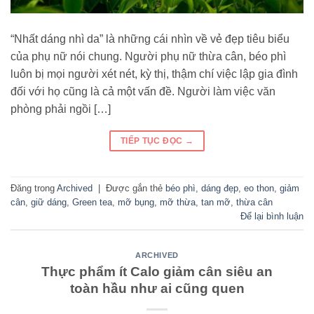
“Nhất dáng nhì da” là những cái nhìn về vẻ đẹp tiêu biểu
của phụ nữ nói chung. Người phụ nữ thừa cân, béo phì
luôn bị mọi người xét nét, kỳ thị, thậm chí việc lập gia đình
đối với họ cũng là cả một vấn đề. Người làm việc văn
phòng phải ngồi […]
TIẾP TỤC ĐỌC
→
Đăng trong
Archived
|
Được gắn thẻ
béo phì
,
dáng đẹp
,
eo thon
,
giảm
cân
,
giữ dáng
,
Green tea
,
mỡ bụng
,
mỡ thừa
,
tan mỡ
,
thừa cân
Để lại bình luận
ARCHIVED
Thực phẩm ít Calo giảm cân siêu an
toàn hầu như ai cũng quen