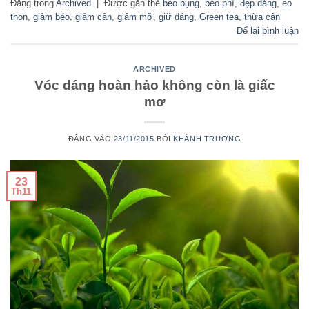
Đăng trong
Archived
|
Được gắn thẻ
béo bụng
,
béo phì
,
đẹp dáng
,
eo
thon
,
giảm béo
,
giảm cân
,
giảm mỡ
,
giữ dáng
,
Green tea
,
thừa cân
Để lại bình luận
ARCHIVED
Vóc dáng hoàn hảo không còn là giấc
mơ
ĐĂNG VÀO
23/11/2015
BỞI
KHÁNH TRƯƠNG
23
Th11