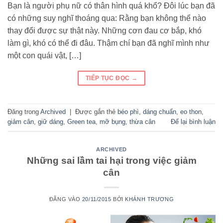
Bạn là người phụ nữ có thân hình quá khổ? Đôi lúc bạn đã
có những suy nghĩ thoáng qua: Rằng bạn không thể nào
thay đổi được sự thật này. Những cơn đau cơ bắp, khó
làm gì, khó có thể đi đâu. Thậm chí bạn đã nghĩ mình như
một con quái vật, […]
TIẾP TỤC ĐỌC
→
Đăng trong
Archived
|
Được gắn thẻ
béo phì
,
dáng chuẩn
,
eo thon
,
giảm cân
,
giữ dáng
,
Green tea
,
mỡ bụng
,
thừa cân
Để lại bình luận
ARCHIVED
Những sai lầm tai hại trong việc giảm
cân
ĐĂNG VÀO
20/11/2015
BỞI
KHÁNH TRƯƠNG