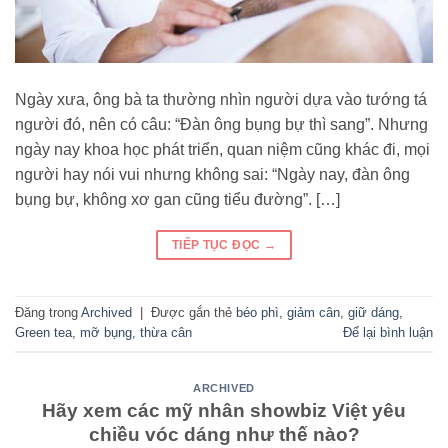
Ngày xưa, ông bà ta thường nhìn người dựa vào tướng tá
người đó, nên có câu: “Đàn ông bụng bự thì sang”. Nhưng
ngày nay khoa học phát triển, quan niệm cũng khác đi, mọi
người hay nói vui nhưng không sai: “Ngày nay, đàn ông
bụng bự, không xơ gan cũng tiểu đường”. […]
TIẾP TỤC ĐỌC
→
Đăng trong
Archived
|
Được gắn thẻ
béo phì
,
giảm cân
,
giữ dáng
,
Green tea
,
mỡ bụng
,
thừa cân
Để lại bình luận
ARCHIVED
Hãy xem các mỹ nhân showbiz Việt yêu
chiều vóc dáng như thế nào?