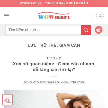
Bỏ
WOWMART.VN | CHUYÊN HÀNG NHẬP KHẨU
qua
nội
dung
Tìm
kiếm:
LƯU TRỮ THẺ:
GIẢM CÂN
ARCHIVED
Xoá sổ quan niệm: “Giảm cân nhanh,
dễ tăng cân trở lại”
ĐĂNG VÀO
23/11/2015
BỞI
KHÁNH TRƯƠNG
23
Th11