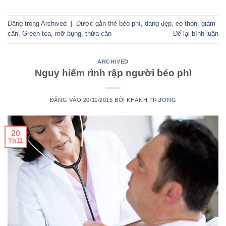
Đăng trong
Archived
|
Được gắn thẻ
béo phì
,
dáng đẹp
,
eo thon
,
giảm
cân
,
Green tea
,
mỡ bụng
,
thừa cân
Để lại bình luận
ARCHIVED
Nguy hiểm rình rập người béo phì
ĐĂNG VÀO
20/11/2015
BỞI
KHÁNH TRƯƠNG
20
Th11