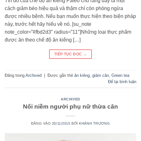
Tín đồ của chế độ ăn kiêng Paleo cho rằng đây là một
cách giảm béo hiệu quả và thậm chí còn phòng ngừa
được nhiều bệnh. Nếu bạn muốn thực hiện theo biện pháp
này, trước hết hãy hiểu về nó. [su_note
note_color=”#fbd2d3″ radius=”11″]Những loại thực phẩm
được ăn theo chế độ ăn kiêng […]
TIẾP TỤC ĐỌC
→
Đăng trong
Archived
|
Được gắn thẻ
ăn kiêng
,
giảm cân
,
Green tea
Để lại bình luận
ARCHIVED
Nổi niềm người phụ nữ thừa cân
ĐĂNG VÀO
20/11/2015
BỞI
KHÁNH TRƯƠNG