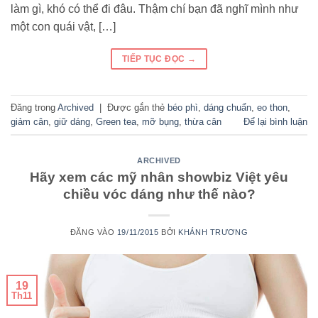
làm gì, khó có thể đi đâu. Thậm chí bạn đã nghĩ mình như
một con quái vật, […]
TIẾP TỤC ĐỌC
→
Đăng trong
Archived
|
Được gắn thẻ
béo phì
,
dáng chuẩn
,
eo thon
,
giảm cân
,
giữ dáng
,
Green tea
,
mỡ bụng
,
thừa cân
Để lại bình luận
ARCHIVED
Hãy xem các mỹ nhân showbiz Việt yêu
chiều vóc dáng như thế nào?
ĐĂNG VÀO
19/11/2015
BỞI
KHÁNH TRƯƠNG
19
Th11