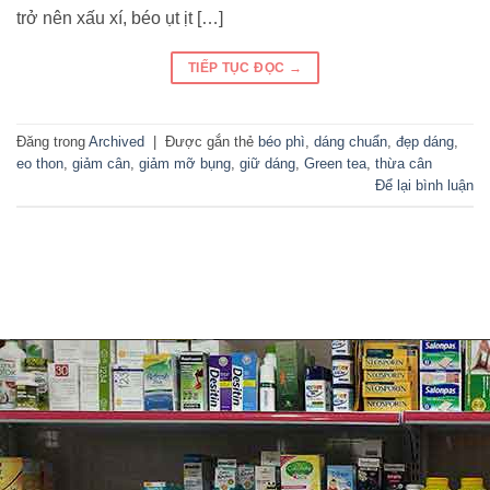
trở nên xấu xí, béo ụt ịt […]
TIẾP TỤC ĐỌC
→
Đăng trong
Archived
|
Được gắn thẻ
béo phì
,
dáng chuẩn
,
đẹp dáng
,
eo thon
,
giảm cân
,
giảm mỡ bụng
,
giữ dáng
,
Green tea
,
thừa cân
Để lại bình luận