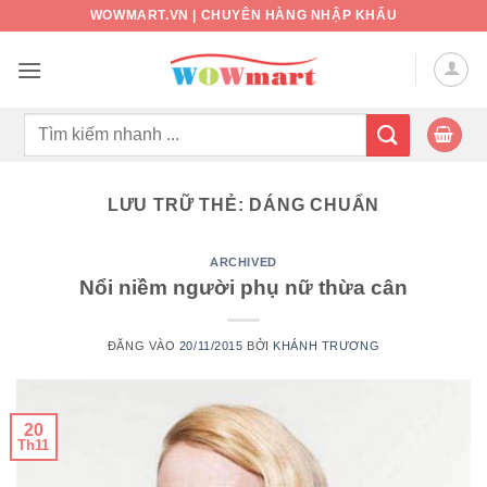
Bỏ
WOWMART.VN | CHUYÊN HÀNG NHẬP KHẨU
qua
nội
dung
Tìm
kiếm:
LƯU TRỮ THẺ:
DÁNG CHUẨN
ARCHIVED
Nổi niềm người phụ nữ thừa cân
ĐĂNG VÀO
20/11/2015
BỞI
KHÁNH TRƯƠNG
20
Th11