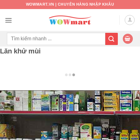
Bỏ
WOWMART.VN | CHUYÊN HÀNG NHẬP KHẨU
qua
nội
dung
Tìm
kiếm:
Lăn khử mùi