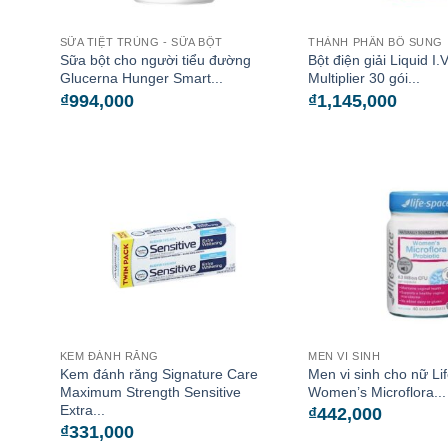
SỮA TIỆT TRÙNG - SỮA BỘT
THÀNH PHẦN BỔ SUNG
Sữa bột cho người tiểu đường
Bột điện giải Liquid I.
Glucerna Hunger Smart...
Multiplier 30 gói...
₫
994,000
₫
1,145,000
KEM ĐÁNH RĂNG
MEN VI SINH
Kem đánh răng Signature Care
Men vi sinh cho nữ Li
Maximum Strength Sensitive
Women’s Microflora...
Extra...
₫
442,000
₫
331,000