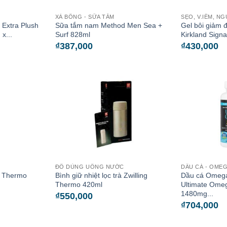
XÀ BÔNG - SỮA TẮM
SẸO, V.IÊM, N
 Extra Plush
Sữa tắm nam Method Men Sea +
Gel bôi giảm 
x...
Surf 828ml
Kirkland Signat
₫
387,000
₫
430,000
ĐỒ DÙNG UỐNG NƯỚC
DẦU CÁ - OME
ng Thermo
Bình giữ nhiệt lọc trà Zwilling
Dầu cá Omega
Thermo 420ml
Ultimate Ome
1480mg...
₫
550,000
₫
704,000