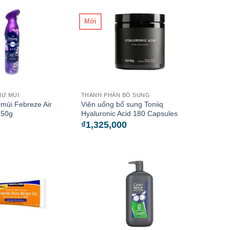
Mới
HỬ MÙI
THÀNH PHẦN BỔ SUNG
 mùi Febreze Air
Viên uống bổ sung Toniiq
250g
Hyaluronic Acid 180 Capsules
₫
1,325,000