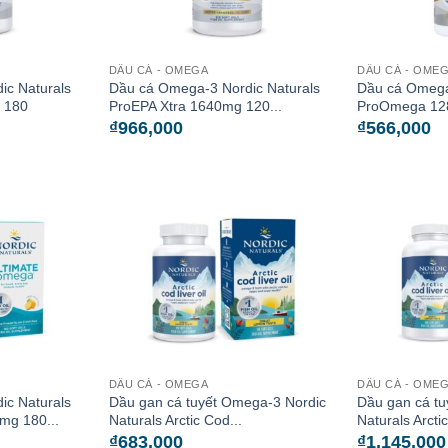
DẦU CÁ - OMEGA
DẦU CÁ - OME
ic Naturals
Dầu cá Omega-3 Nordic Naturals
Dầu cá Omega
 180
ProEPA Xtra 1640mg 120...
ProOmega 128
₫
966,000
₫
566,000
DẦU CÁ - OMEGA
DẦU CÁ - OME
ic Naturals
Dầu gan cá tuyết Omega-3 Nordic
Dầu gan cá t
mg 180...
Naturals Arctic Cod...
Naturals Arctic
₫
683,000
₫
1,145,000