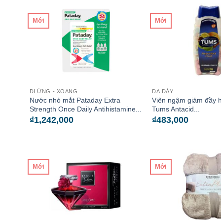
Mới
Mới
DỊ ỨNG - XOANG
DẠ DÀY
Nước nhỏ mắt Pataday Extra
Viên ngậm giảm đầy h
Strength Once Daily Antihistamine...
Tums Antacid...
₫
1,242,000
₫
483,000
Mới
Mới