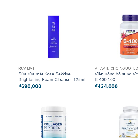
RỬA MẶT
VITAMIN CHO NGƯỜI L
Sữa rửa mặt Kose Sekkisei
Viên uống bổ sung Vi
Brightening Foam Cleanser 125ml
E-400 100...
₫
690,000
₫
434,000