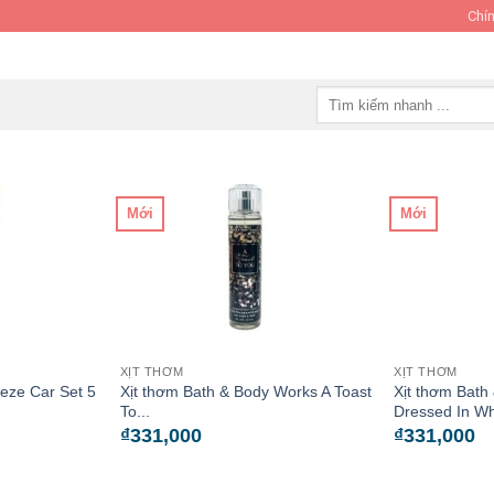
Chín
Tìm
kiếm:
Mới
Mới
XỊT THƠM
XỊT THƠM
eze Car Set 5
Xịt thơm Bath & Body Works A Toast
Xịt thơm Bath
To...
Dressed In Whi
₫
331,000
₫
331,000