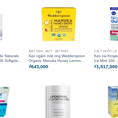
MẬT ONG, MỨT - BƠ PHẾT
CAI T.HUỐC LÁ
ic Naturals
Kẹo ngậm mật ong Wedderspoon
Kẹo cai Kroge
 Softgels...
Organic Manuka Honey Lemon...
Ice Mint 160...
₫
643,000
₫
1,517,000