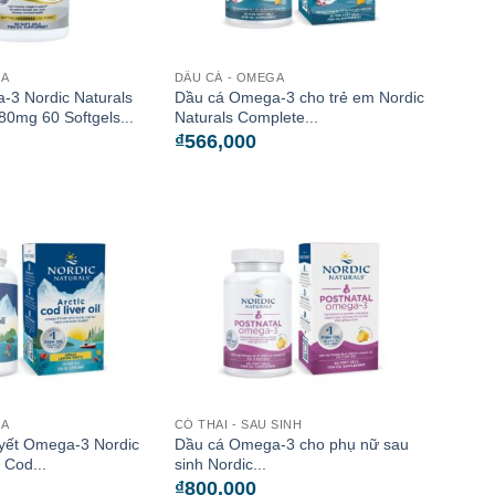
GA
DẦU CÁ - OMEGA
-3 Nordic Naturals
Dầu cá Omega-3 cho trẻ em Nordic
0mg 60 Softgels...
Naturals Complete...
₫
566,000
GA
CÓ THAI - SAU SINH
uyết Omega-3 Nordic
Dầu cá Omega-3 cho phụ nữ sau
 Cod...
sinh Nordic...
₫
800,000