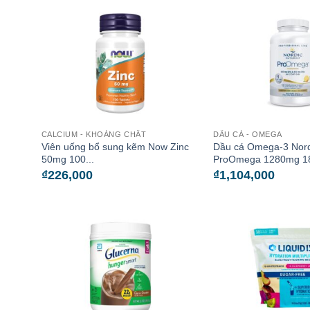
CALCIUM - KHOÁNG CHẤT
DẦU CÁ - OMEGA
Viên uống bổ sung kẽm Now Zinc
Dầu cá Omega-3 Nord
50mg 100...
ProOmega 1280mg 180
₫
226,000
₫
1,104,000