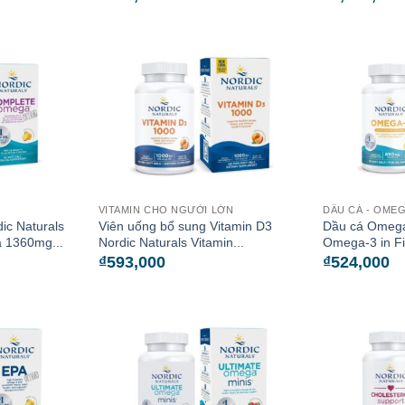
VITAMIN CHO NGƯỜI LỚN
DẦU CÁ - OME
ic Naturals
Viên uống bổ sung Vitamin D3
Dầu cá Omega
 1360mg...
Nordic Naturals Vitamin...
Omega-3 in Fis
₫
593,000
₫
524,000