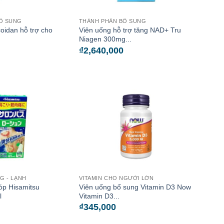
Ổ SUNG
THÀNH PHẦN BỔ SUNG
oidan hỗ trợ cho
Viên uống hỗ trợ tăng NAD+ Tru
.
Niagen 300mg...
₫
2,640,000
G - LẠNH
VITAMIN CHO NGƯỜI LỚN
óp Hisamitsu
Viên uống bổ sung Vitamin D3 Now
l
Vitamin D3...
₫
345,000