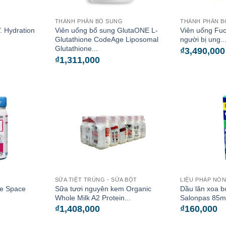
THÀNH PHẦN BỔ SUNG
THÀNH PHẦN B
V. Hydration
Viên uống bổ sung GlutaONE L-
Viên uống Fuc
Glutathione CodeAge Liposomal
người bị ung..
Glutathione...
₫
3,490,000
₫
1,311,000
SỮA TIỆT TRÙNG - SỮA BỘT
LIỆU PHÁP NÓN
fe Space
Sữa tươi nguyên kem Organic
Dầu lăn xoa b
Whole Milk A2 Protein...
Salonpas 85m
₫
1,408,000
₫
160,000