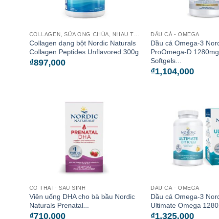
COLLAGEN, SỮA ONG CHÚA, NHAU THAI CỪU
DẦU CÁ - OMEGA
Collagen dạng bột Nordic Naturals
Dầu cá Omega-3 Nord
Collagen Peptides Unflavored 300g
ProOmega-D 1280mg
Softgels...
₫
897,000
₫
1,104,000
CÓ THAI - SAU SINH
DẦU CÁ - OMEGA
Viên uống DHA cho bà bầu Nordic
Dầu cá Omega-3 Nord
Naturals Prenatal...
Ultimate Omega 1280
₫
710,000
₫
1,325,000