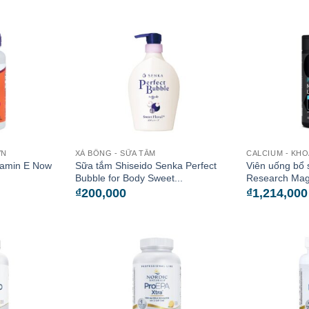
ỚN
XÀ BÔNG - SỮA TẮM
CALCIUM - KH
tamin E Now
Sữa tắm Shiseido Senka Perfect
Viên uống bổ 
Bubble for Body Sweet...
Research Mag
₫
200,000
₫
1,214,000