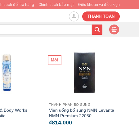
h sách đổi trả hàng
Chính sách bảo mật
Điều khoản và điều kiện
THANH TOÁN
Mới
THÀNH PHẦN BỔ SUNG
 & Body Works
Viên uống bổ sung NMN Levante
te...
NMN Premium 22050...
₫
814,000