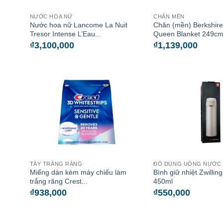
NƯỚC HOA NỮ
CHĂN MỀN
Nước hoa nữ Lancome La Nuit
Chăn (mền) Berkshire
Tresor Intense L’Eau...
Queen Blanket 249cm 
₫
3,100,000
₫
1,139,000
TẨY TRẮNG RĂNG
ĐỒ DÙNG UỐNG NƯỚC
Miếng dán kèm máy chiếu làm
Bình giữ nhiệt Zwilli
trắng răng Crest...
450ml
₫
938,000
₫
550,000