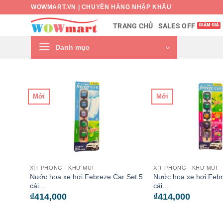
Bỏ
WOWMART.VN | CHUYÊN HÀNG NHẬP KHẨU
qua
SALES OFF
TRANG CHỦ
nội
dung
Danh mục
Mới
Mới
XỊT PHÒNG - KHỬ MÙI
XỊT PHÒNG - KHỬ MÙI
Nước hoa xe hơi Febreze Car Set 5
Nước hoa xe hơi Febr
cái...
cái...
₫
414,000
₫
414,000