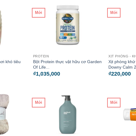
Mới
Mới
PROTEIN
XỊT PHÒNG - K
ơi khó tiêu
Bột Protein thực vật hữu cơ Garden
Xịt phòng khử
Of Life...
Downy Calm 
₫
1,035,000
₫
220,000
Mới
Mới