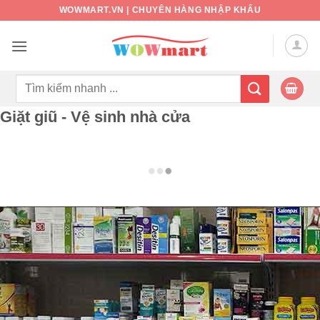
Bỏ
WOWMART.VN | CHUYÊN HÀNG NHẬP KHẨU
qua
nội
dung
Tìm
kiếm:
Giặt giũ - Vệ sinh nhà cửa