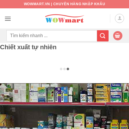
Bỏ
WOWMART.VN | CHUYÊN HÀNG NHẬP KHẨU
qua
nội
dung
Tìm
kiếm:
Chiết xuất tự nhiên