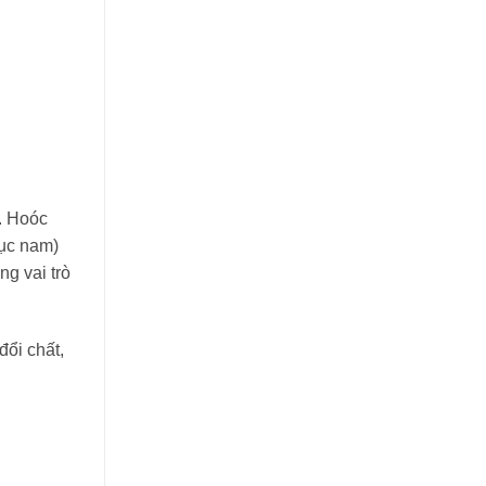
. Hoóc
dục nam)
ng vai trò
đổi chất,