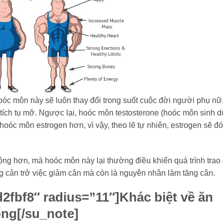
oóc môn này sẽ luôn thay đổi trong suốt cuộc đời người phụ nữ
tích tụ mỡ. Ngược lại, hoóc môn testosterone (hoóc môn sinh 
oóc môn estrogen hơn, vì vậy, theo lẽ tự nhiên, estrogen sẽ đó
ng hơn, mà hoóc môn này lại thường điều khiển quá trình trao 
 cản trở việc giảm cân mà còn là nguyên nhân làm tăng cân.
2fbf8″ radius=”11″]
Khác biệt về ăn
ống
[/su_note]