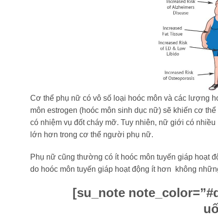
Cơ thể phụ nữ có vô số loại hoóc môn và các lượng h
môn estrogen (hoóc môn sinh dục nữ) sẽ khiến cơ thể 
có nhiệm vụ đốt cháy mỡ. Tuy nhiên, nữ giới có nhiều h
lớn hơn trong cơ thể người phụ nữ.
Phụ nữ cũng thường có ít hoóc môn tuyến giáp hoạt độ
do hoóc môn tuyến giáp hoạt động ít hơn không những
[su_note note_color=”#d
u