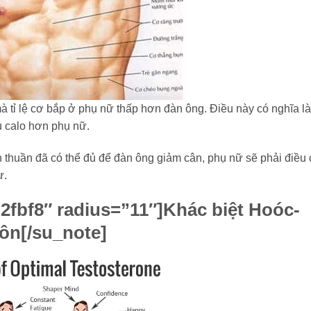
 tỉ lệ cơ bắp ở phụ nữ thấp hơn đàn ông. Điều này có nghĩa l
u calo hơn phụ nữ.
ơn thuần đã có thể đủ để đàn ông giảm cân, phụ nữ sẽ phải điều 
ự.
2fbf8″ radius=”11″]
Khác biệt Hoóc-
ôn
[/su_note]