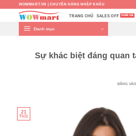
Bỏ
WOWMART.VN | CHUYÊN HÀNG NHẬP KHẨU
qua
SALES OFF
TRANG CHỦ
nội
dung
Danh mục
Sự khác biệt đáng quan 
ĐĂNG VÀ
21
Th11