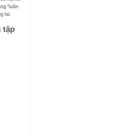
ạng “luôn
g lai.
n tập