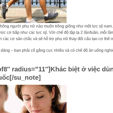
ì không người phụ nữ nào muốn trông giống như một lực sỹ na
ược cơ bắp như các lực sỹ. Với chế độ tập tạ 2 lần/tuần, mỗi lầ
h các cơ săn chắc và sẽ hỗ trợ phụ nữ thay đổi cấu tạo cơ thể 
 dàng – bạn phải cố gắng cực nhiều và có chế độ ăn uống ngh
f8″ radius=”11″]
Khác biệt ở việc dù
uốc
[/su_note]