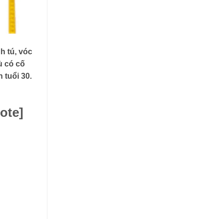
h tú, vóc
ù có cố
 tuổi 30.
ote]