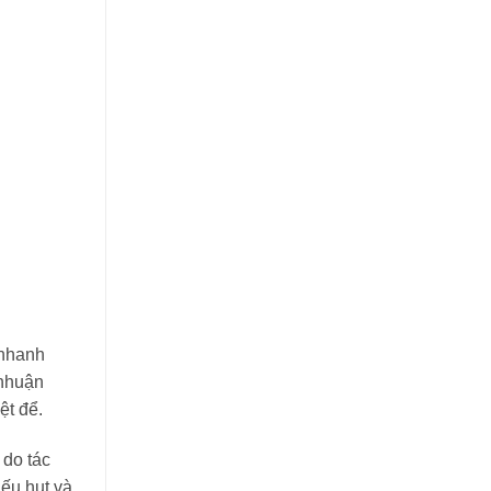
 nhanh
 nhuận
ệt để.
 do tác
iếu hụt và