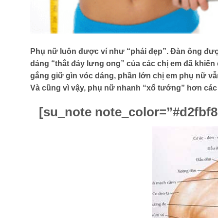
Phụ nữ luôn được ví như “phái đẹp”. Đàn ông được
dáng “thắt đáy lưng ong” của các chị em đã khiến 
gắng giữ gìn vóc dáng, phần lớn chị em phụ nữ vẫn
Và cũng vì vậy, phụ nữ nhanh “xổ tướng” hơn các q
[su_note note_color=”#d2fbf8