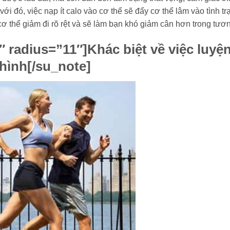
i đó, việc nạp ít calo vào cơ thể sẽ đẩy cơ thể lâm vào tình tr
 cơ thể giảm đi rõ rệt và sẽ làm bạn khó giảm cân hơn trong tươn
″ radius=”11″]
Khác biệt về việc luyệ
 hình
[/su_note]