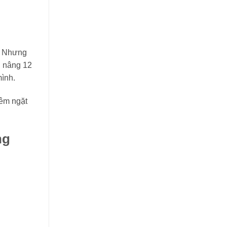
m. Nhưng
n nâng 12
mình.
iêm ngặt
ng