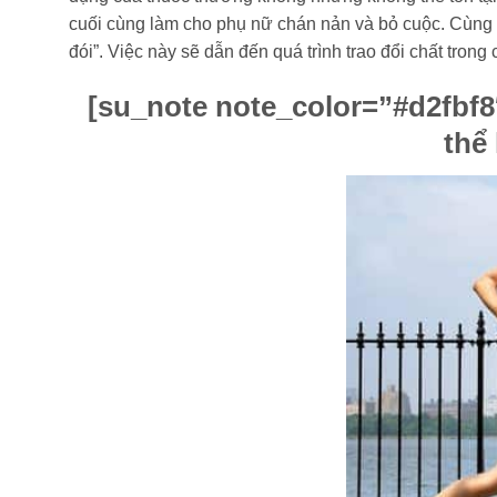
cuối cùng làm cho phụ nữ chán nản và bỏ cuộc. Cùng vớ
đói”. Việc này sẽ dẫn đến quá trình trao đổi chất trong
[su_note note_color=”#d2fbf8
thể