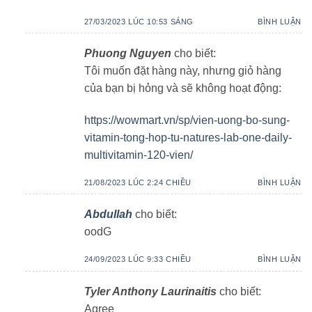
27/03/2023 LÚC 10:53 SÁNG
BÌNH LUẬN
Phuong Nguyen
cho biết:
Tôi muốn đặt hàng này, nhưng giỏ hàng
của bạn bị hỏng và sẽ không hoạt động:
https://wowmart.vn/sp/vien-uong-bo-sung-
vitamin-tong-hop-tu-natures-lab-one-daily-
multivitamin-120-vien/
21/08/2023 LÚC 2:24 CHIỀU
BÌNH LUẬN
Abdullah
cho biết:
oodG
24/09/2023 LÚC 9:33 CHIỀU
BÌNH LUẬN
Tyler Anthony Laurinaitis
cho biết:
Agree