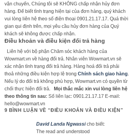
vận chuyển, Chúng tôi sẽ KHÔNG chấp nhận hủy đơn
hàng.
Để biết tình trạng hiện tại của đơn hàng, quý khách
vui lòng liên hệ theo số điện thoại 0901.21.17.17. Quá thời
gian qui định trên, mọi yêu cầu hủy đơn hàng của Quý
khách sẽ không được chấp nhận.
Điều khoản và điều kiện đổi trả hàng
Liên hệ với bộ phận Chăm sóc khách hàng của
Wowmart.vn về hàng đổi trả.
Nhân viên Wowmart.vn sẽ
xác nhận tình trạng đổi trả hàng.
Hàng hoá đổi trả phải
thoả những điều kiện hợp lệ trong
Chính sách giao hàng
.
Nếu lý do đổi trả không phù hợp, Wowmart.vn có quyền từ
chối thực hiện đổi trả.
Mọi thắc mắc xin vui lòng liên hệ
theo thông tin sau:
Số liên lạc: 0901.21.17.17
E-mail:
hello@wowmart.vn
9 BÌNH LUẬN VỀ “
ĐIỀU KHOẢN VÀ ĐIỀU KIỆN
”
David Landa Ngwassi
cho biết:
The read and understood