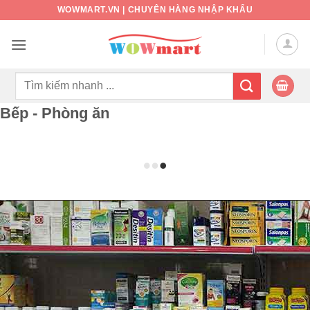
Bỏ
WOWMART.VN | CHUYÊN HÀNG NHẬP KHẨU
qua
nội
dung
Tìm
kiếm:
Bếp - Phòng ăn