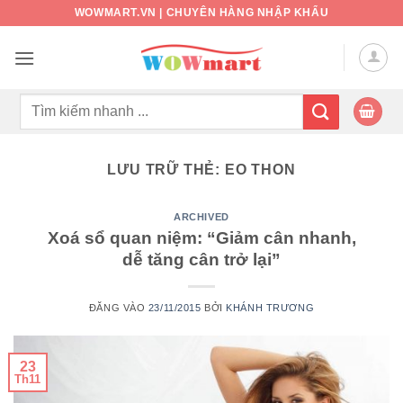
Bỏ
WOWMART.VN | CHUYÊN HÀNG NHẬP KHẨU
qua
nội
dung
Tìm
kiếm:
LƯU TRỮ THẺ:
EO THON
ARCHIVED
Xoá sổ quan niệm: “Giảm cân nhanh,
dễ tăng cân trở lại”
ĐĂNG VÀO
23/11/2015
BỞI
KHÁNH TRƯƠNG
23
Th11