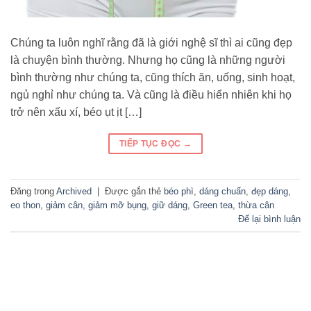
Chúng ta luôn nghĩ rằng đã là giới nghệ sĩ thì ai cũng đẹp
là chuyện bình thường. Nhưng họ cũng là những người
bình thường như chúng ta, cũng thích ăn, uống, sinh hoạt,
ngủ nghỉ như chúng ta. Và cũng là điều hiển nhiên khi họ
trở nên xấu xí, béo ụt ịt […]
TIẾP TỤC ĐỌC
→
Đăng trong
Archived
|
Được gắn thẻ
béo phì
,
dáng chuẩn
,
đẹp dáng
,
eo thon
,
giảm cân
,
giảm mỡ bụng
,
giữ dáng
,
Green tea
,
thừa cân
Để lại bình luận