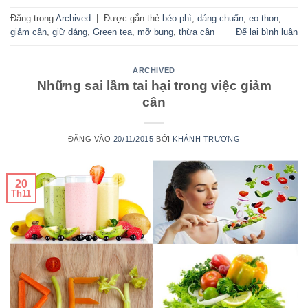
Đăng trong
Archived
|
Được gắn thẻ
béo phì
,
dáng chuẩn
,
eo thon
,
giảm cân
,
giữ dáng
,
Green tea
,
mỡ bụng
,
thừa cân
Để lại bình luận
ARCHIVED
Những sai lầm tai hại trong việc giảm
cân
ĐĂNG VÀO
20/11/2015
BỞI
KHÁNH TRƯƠNG
20
Th11