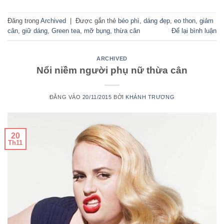
Đăng trong
Archived
|
Được gắn thẻ
béo phì
,
dáng đẹp
,
eo thon
,
giảm
cân
,
giữ dáng
,
Green tea
,
mỡ bụng
,
thừa cân
Để lại bình luận
ARCHIVED
Nổi niềm người phụ nữ thừa cân
ĐĂNG VÀO
20/11/2015
BỞI
KHÁNH TRƯƠNG
20
Th11