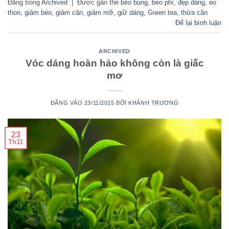
Đăng trong
Archived
|
Được gắn thẻ
béo bụng
,
béo phì
,
đẹp dáng
,
eo
thon
,
giảm béo
,
giảm cân
,
giảm mỡ
,
giữ dáng
,
Green tea
,
thừa cân
Để lại bình luận
ARCHIVED
Vóc dáng hoàn hảo không còn là giấc
mơ
ĐĂNG VÀO
23/11/2015
BỞI
KHÁNH TRƯƠNG
23
Th11