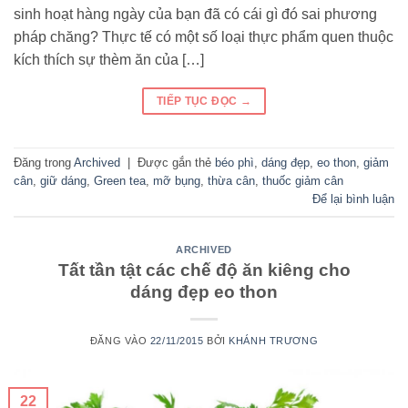
sinh hoạt hàng ngày của bạn đã có cái gì đó sai phương
pháp chăng? Thực tế có một số loại thực phẩm quen thuộc
kích thích sự thèm ăn của […]
TIẾP TỤC ĐỌC
→
Đăng trong
Archived
|
Được gắn thẻ
béo phì
,
dáng đẹp
,
eo thon
,
giảm
cân
,
giữ dáng
,
Green tea
,
mỡ bụng
,
thừa cân
,
thuốc giảm cân
Để lại bình luận
ARCHIVED
Tất tần tật các chế độ ăn kiêng cho
dáng đẹp eo thon
ĐĂNG VÀO
22/11/2015
BỞI
KHÁNH TRƯƠNG
22