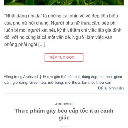
“Nhất dáng nhì da” là những cái nhìn về vẻ đẹp tiêu biểu
của phụ nữ nói chung. Người phụ nữ thừa cân, béo phì
luôn bị mọi người xét nét, kỳ thị, thậm chí việc lập gia đình
đối với họ cũng là cả một vấn đề. Người làm việc văn
phòng phải ngồi […]
TIẾP TỤC ĐỌC
→
Đăng trong
Archived
|
Được gắn thẻ
béo phì
,
dáng đẹp
,
eo thon
,
giảm
cân
,
giữ dáng
,
Green tea
,
mỡ bụng
,
mỡ thừa
,
tan mỡ
,
thừa cân
Để lại bình luận
ARCHIVED
Thực phẩm gây béo cấp tốc ít ai cảnh
giác