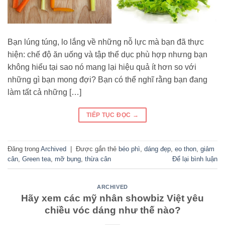
Bạn lúng túng, lo lắng về những nỗ lực mà bạn đã thực
hiện: chế độ ăn uống và tập thể dục phù hợp nhưng bạn
không hiểu tại sao nó mang lại hiệu quả ít hơn so với
những gì bạn mong đợi? Bạn có thể nghĩ rằng bạn đang
làm tất cả những […]
TIẾP TỤC ĐỌC
→
Đăng trong
Archived
|
Được gắn thẻ
béo phì
,
dáng đẹp
,
eo thon
,
giảm
cân
,
Green tea
,
mỡ bụng
,
thừa cân
Để lại bình luận
ARCHIVED
Hãy xem các mỹ nhân showbiz Việt yêu
chiều vóc dáng như thế nào?