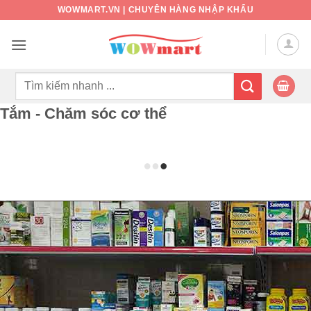
Bỏ
WOWMART.VN | CHUYÊN HÀNG NHẬP KHẨU
qua
nội
dung
Tìm
kiếm:
Tắm - Chăm sóc cơ thể