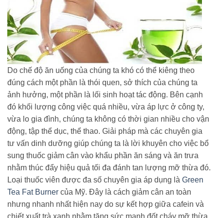
Do chế độ ăn uống của chúng ta khó có thể kiêng theo
đúng cách một phần là thói quen, sở thích của chúng ta
ảnh hưởng, một phần là lối sinh hoạt tác động. Bên cạnh
đó khối lượng công việc quá nhiều, vừa áp lực ở công ty,
vừa lo gia đình, chúng ta không có thời gian nhiều cho vận
động, tập thể dục, thể thao. Giải pháp mà các chuyên gia
tư vấn dinh dưỡng giúp chúng ta là lời khuyên cho việc bổ
sung thuốc giảm cân vào khẩu phần ăn sáng và ăn trưa
nhằm thúc đẩy hiệu quả tối đa đánh tan lượng mỡ thừa đó.
Loại thuốc viên được đa số chuyên gia áp dụng là
Green
Tea Fat Burner
của Mỹ. Đây là cách giảm cân an toàn
nhưng nhanh nhất hiện nay do sự kết hợp giữa cafein và
chiết xuất trà xanh nhằm tăng sức mạnh đốt cháy mỡ thừa