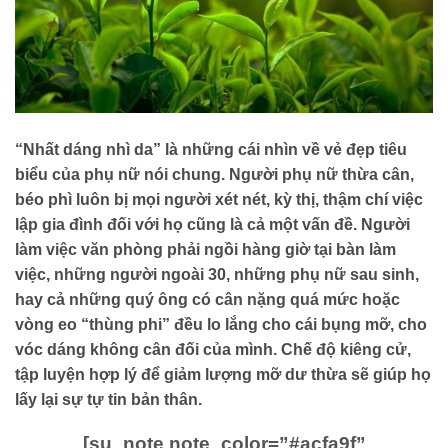
“Nhất dáng nhì da” là những cái nhìn về vẻ đẹp tiêu
biểu của phụ nữ nói chung. Người phụ nữ thừa cân,
béo phì luôn bị mọi người xét nét, kỳ thị, thậm chí việc
lập gia đình đối với họ cũng là cả một vấn đề. Người
làm việc văn phòng phải ngồi hàng giờ tại bàn làm
việc, những người ngoài 30, những phụ nữ sau sinh,
hay cả những quý ông có cân nặng quá mức hoặc
vòng eo “thùng phi” đều lo lắng cho cái bụng mỡ, cho
vóc dáng không cân đối của mình. Chế độ kiêng cử,
tập luyện hợp lý để giảm lượng mỡ dư thừa sẽ giúp họ
lấy lại sự tự tin bản thân.
[su_note note_color=”#acfa9f”