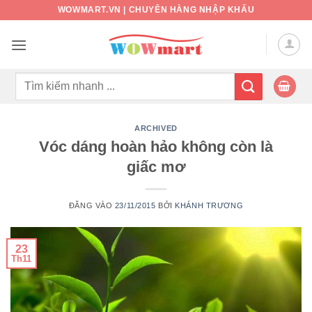
Bỏ
WOWMART.VN | CHUYÊN HÀNG NHẬP KHẨU
qua
nội
dung
Tìm
kiếm:
ARCHIVED
Vóc dáng hoàn hảo không còn là
giấc mơ
ĐĂNG VÀO
23/11/2015
BỞI
KHÁNH TRƯƠNG
23
Th11