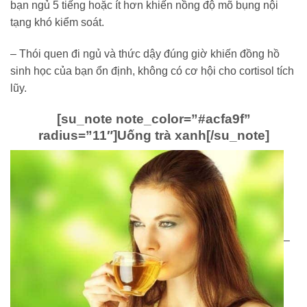
bạn ngủ 5 tiếng hoặc ít hơn khiến nồng độ mõ bụng nội
tạng khó kiểm soát.
– Thói quen đi ngủ và thức dậy đúng giờ khiến đồng hồ
sinh học của bạn ổn định, không có cơ hội cho cortisol tích
lũy.
[su_note note_color=”#acfa9f”
radius=”11″]
Uống trà xanh
[/su_note]
–