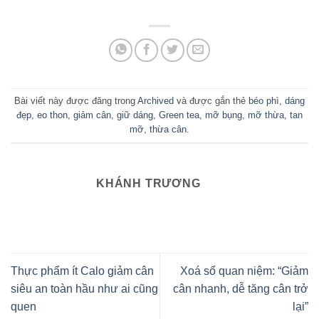
Bài viết này được đăng trong
Archived
và được gắn thẻ
béo phì
,
dáng
đẹp
,
eo thon
,
giảm cân
,
giữ dáng
,
Green tea
,
mỡ bụng
,
mỡ thừa
,
tan
mỡ
,
thừa cân
.
KHÁNH TRƯƠNG
Thực phẩm ít Calo giảm cân
Xoá sổ quan niệm: “Giảm
siêu an toàn hầu như ai cũng
cân nhanh, dễ tăng cân trở
quen
lại”