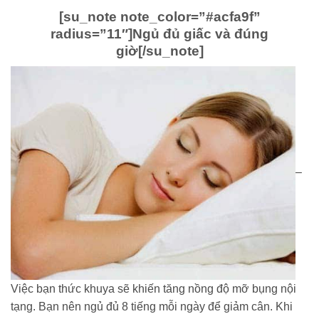
[su_note note_color=”#acfa9f”
radius=”11″]
Ngủ đủ giấc và đúng
giờ
[/su_note]
–
Việc bạn thức khuya sẽ khiến tăng nồng độ mỡ bụng nội
tạng. Bạn nên ngủ đủ 8 tiếng mỗi ngày để giảm cân. Khi