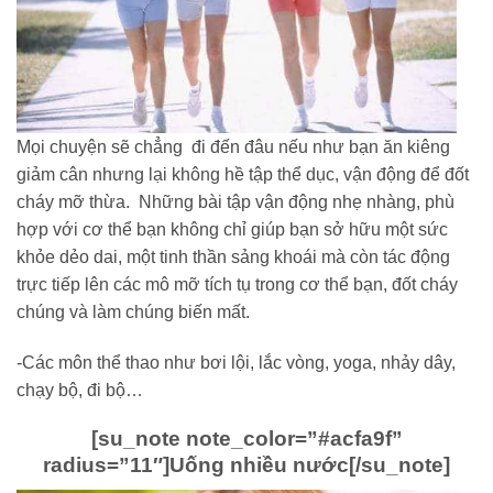
Mọi chuyện sẽ chẳng đi đến đâu nếu như bạn ăn kiêng
giảm cân nhưng lại không hề tập thể dục, vận động để đốt
cháy mỡ thừa. Những bài tập vận động nhẹ nhàng, phù
hợp với cơ thể bạn không chỉ giúp bạn sở hữu một sức
khỏe dẻo dai, một tinh thần sảng khoái mà còn tác động
trực tiếp lên các mô mỡ tích tụ trong cơ thể bạn, đốt cháy
chúng và làm chúng biến mất.
-Các môn thể thao như bơi lội, lắc vòng, yoga, nhảy dây,
chạy bộ, đi bộ…
[su_note note_color=”#acfa9f”
radius=”11″]
Uống nhiều nước
[/su_note]