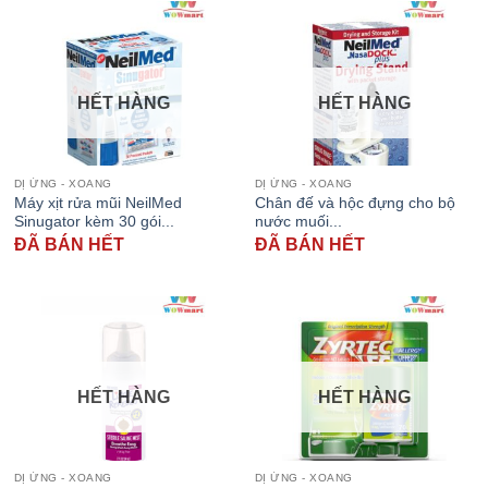
HẾT HÀNG
HẾT HÀNG
DỊ ỨNG - XOANG
DỊ ỨNG - XOANG
Máy xịt rửa mũi NeilMed
Chân đế và hộc đựng cho bộ
Sinugator kèm 30 gói...
nước muối...
ĐÃ BÁN HẾT
ĐÃ BÁN HẾT
HẾT HÀNG
HẾT HÀNG
DỊ ỨNG - XOANG
DỊ ỨNG - XOANG