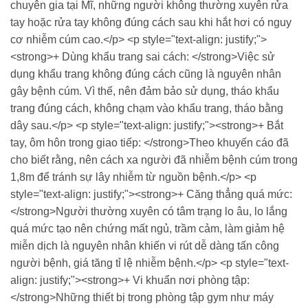
chuyên gia tại Mĩ, những người không thường xuyên rửa
tay hoặc rửa tay không đúng cách sau khi hắt hơi có nguy
cơ nhiễm cúm cao.</p> <p style="text-align: justify;">
<strong>+ Dùng khẩu trang sai cách: </strong>Việc sử
dụng khẩu trang không đúng cách cũng là nguyên nhân
gây bệnh cúm. Vì thế, nên đảm bảo sử dụng, tháo khẩu
trang đúng cách, không chạm vào khẩu trang, tháo bằng
dây sau.</p> <p style="text-align: justify;"><strong>+ Bắt
tay, ôm hôn trong giao tiếp: </strong>Theo khuyến cáo đã
cho biết rằng, nên cách xa người đã nhiễm bệnh cúm trong
1,8m để tránh sự lây nhiễm từ nguồn bệnh.</p> <p
style="text-align: justify;"><strong>+ Căng thẳng quá mức:
</strong>Người thường xuyên có tâm trạng lo âu, lo lắng
quá mức tạo nên chứng mất ngủ, trầm cảm, làm giảm hệ
miễn dịch là nguyên nhân khiến vi rút dễ dàng tấn công
người bệnh, giá tăng tỉ lệ nhiễm bệnh.</p> <p style="text-
align: justify;"><strong>+ Vi khuẩn nơi phòng tập:
</strong>Những thiết bị trong phòng tập gym như máy