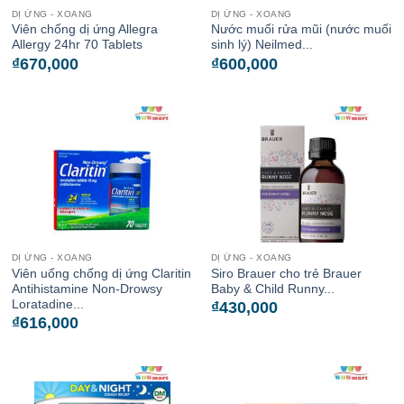
DỊ ỨNG - XOANG
DỊ ỨNG - XOANG
Viên chống dị ứng Allegra
Nước muối rửa mũi (nước muối
Allergy 24hr 70 Tablets
sinh lý) Neilmed...
₫
670,000
₫
600,000
DỊ ỨNG - XOANG
DỊ ỨNG - XOANG
Viên uống chống dị ứng Claritin
Siro Brauer cho trẻ Brauer
Antihistamine Non-Drowsy
Baby & Child Runny...
Loratadine...
₫
430,000
₫
616,000