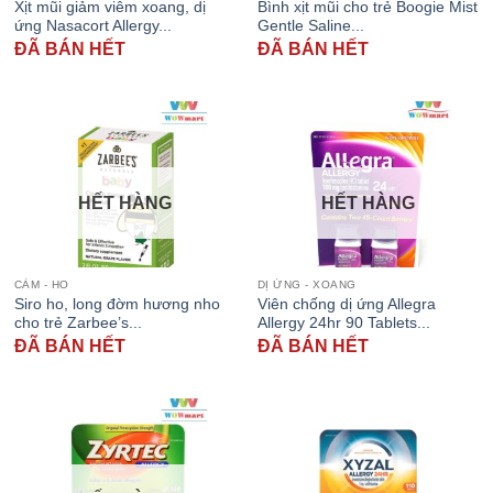
Xịt mũi giảm viêm xoang, dị
Bình xịt mũi cho trẻ Boogie Mist
ứng Nasacort Allergy...
Gentle Saline...
ĐÃ BÁN HẾT
ĐÃ BÁN HẾT
HẾT HÀNG
HẾT HÀNG
CẢM - HO
DỊ ỨNG - XOANG
Siro ho, long đờm hương nho
Viên chống dị ứng Allegra
cho trẻ Zarbee’s...
Allergy 24hr 90 Tablets...
ĐÃ BÁN HẾT
ĐÃ BÁN HẾT