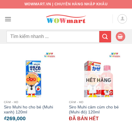
Bỏ
WOWMART.VN | CHUYÊN HÀNG NHẬP KHẨU
qua
nội
dung
Tìm
kiếm:
HẾT HÀNG
CẢM - HO
CẢM - HO
Siro Muhi ho cho bé (Muhi
Siro Muhi cảm cúm cho bé
xanh) 120ml
(Muhi đỏ) 120ml
₫
269,000
ĐÃ BÁN HẾT