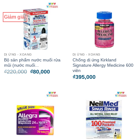
Giảm giá!
DỊ ỨNG - XOANG
DỊ ỨNG - XOANG
Bộ sản phẩm nước muối rửa
Chống dị ứng Kirkland
mũi (nước muối...
Signature Allergy Medicine 600
viên
Giá
Giá
₫
220,000
₫
80,000
gốc
hiện
₫
395,000
là:
tại
₫220,000.
là:
₫80,000.