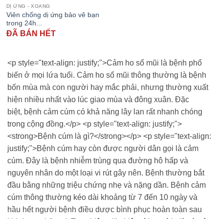
DỊ ỨNG - XOANG
Viên chống dị ứng bảo vê bạn
trong 24h...
ĐÃ BÁN HẾT
<p style="text-align: justify;">Cảm ho sổ mũi là bệnh phổ
biến ở mọi lứa tuổi. Cảm ho sổ mũi thông thường là bệnh
bốn mùa mà con người hay mắc phải, nhưng thường xuất
hiện nhiều nhất vào lúc giao mùa và đông xuân. Đặc
biệt, bệnh cảm cúm có khả năng lây lan rất nhanh chóng
trong cộng đồng.</p> <p style="text-align: justify;">
<strong>Bệnh cúm là gì?</strong></p> <p style="text-align:
justify;">Bệnh cúm hay còn được người dân gọi là cảm
cúm. Đây là bệnh nhiễm trùng qua đường hô hấp và
nguyên nhân do một loại vi rút gây nên. Bệnh thường bắt
đầu bằng những triệu chứng nhẹ và nặng dần. Bệnh cảm
cúm thông thường kéo dài khoảng từ 7 đến 10 ngày và
hầu hết người bệnh điều dược bình phục hoàn toàn sau