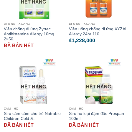
HẾT HÀNG
DỊ ỨNG - XOANG
DỊ ỨNG - XOANG
Viên chống dị ứng Zyrtec
Viên uống chống dị ứng XYZAL
Antihistamine Allergy 10mg
Allergy 24hr 110...
2×50...
₫
1,228,000
ĐÃ BÁN HẾT
HẾT HÀNG
HẾT HÀNG
CẢM - HO
CẢM - HO
Siro cảm cúm cho trẻ Natrabio
Siro ho loại đậm đặc Prospan
Children Cold &...
100ml
ĐÃ BÁN HẾT
ĐÃ BÁN HẾT