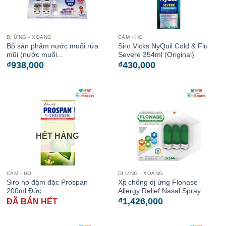
DỊ ỨNG - XOANG
CẢM - HO
Bộ sản phẩm nước muối rửa
Siro Vicks NyQuil Cold & Flu
mũi (nước muối...
Severe 354ml (Original)
₫
938,000
₫
430,000
HẾT HÀNG
CẢM - HO
DỊ ỨNG - XOANG
Siro ho đậm đặc Prospan
Xịt chống dị ứng Flonase
200ml Đức
Allergy Relief Nasal Spray...
₫
1,426,000
ĐÃ BÁN HẾT