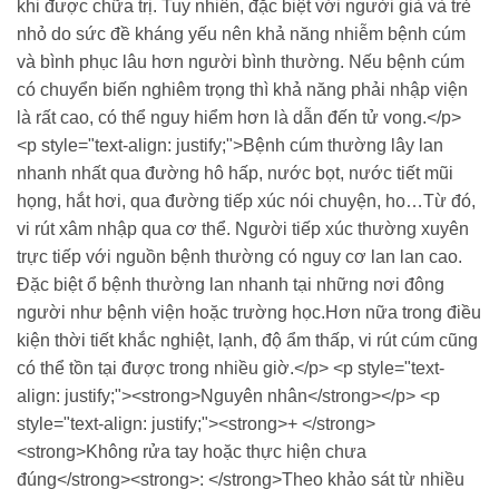
khi được chữa trị. Tuy nhiên, đặc biệt với người già và trẻ
nhỏ do sức đề kháng yếu nên khả năng nhiễm bệnh cúm
và bình phục lâu hơn người bình thường. Nếu bệnh cúm
có chuyển biến nghiêm trọng thì khả năng phải nhập viện
là rất cao, có thể nguy hiểm hơn là dẫn đến tử vong.</p>
<p style="text-align: justify;">Bệnh cúm thường lây lan
nhanh nhất qua đường hô hấp, nước bọt, nước tiết mũi
họng, hắt hơi, qua đường tiếp xúc nói chuyện, ho…Từ đó,
vi rút xâm nhập qua cơ thể. Người tiếp xúc thường xuyên
trực tiếp với nguồn bệnh thường có nguy cơ lan lan cao.
Đặc biệt ổ bệnh thường lan nhanh tại những nơi đông
người như bệnh viện hoặc trường học.Hơn nữa trong điều
kiện thời tiết khắc nghiệt, lạnh, độ ẩm thấp, vi rút cúm cũng
có thể tồn tại được trong nhiều giờ.</p> <p style="text-
align: justify;"><strong>Nguyên nhân</strong></p> <p
style="text-align: justify;"><strong>+ </strong>
<strong>Không rửa tay hoặc thực hiện chưa
đúng</strong><strong>: </strong>Theo khảo sát từ nhiều