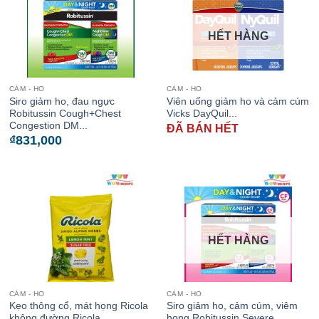
HẾT HÀNG
CẢM - HO
CẢM - HO
Siro giảm ho, đau ngực
Viên uống giảm ho và cảm cúm
Robitussin Cough+Chest
Vicks DayQuil...
Congestion DM...
ĐÃ BÁN HẾT
₫
831,000
HẾT HÀNG
CẢM - HO
CẢM - HO
Kẹo thông cổ, mát họng Ricola
Siro giảm ho, cảm cúm, viêm
không đường Ricola...
họng Robitussin Severe...