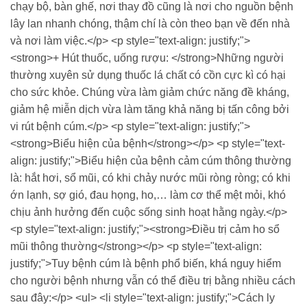
chạy bộ, bàn ghế, nơi thay đồ cũng là nơi cho nguồn bệnh
lây lan nhanh chóng, thậm chí là còn theo bạn về đến nhà
và nơi làm việc.</p> <p style="text-align: justify;">
<strong>+ Hút thuốc, uống rượu: </strong>Những người
thường xuyên sử dụng thuốc lá chất có cồn cực kì có hại
cho sức khỏe. Chúng vừa làm giảm chức năng đề kháng,
giảm hệ miễn dịch vừa làm tăng khả năng bị tấn công bởi
vi rút bệnh cúm.</p> <p style="text-align: justify;">
<strong>Biểu hiện của bệnh</strong></p> <p style="text-
align: justify;">Biểu hiện của bệnh cảm cúm thông thường
là: hắt hơi, sổ mũi, có khi chảy nước mũi ròng ròng; có khi
ớn lạnh, sợ gió, đau họng, ho,… làm cơ thể mệt mỏi, khó
chịu ảnh hưởng đến cuộc sống sinh hoạt hằng ngày.</p>
<p style="text-align: justify;"><strong>Điều trị cảm ho sổ
mũi thông thường</strong></p> <p style="text-align:
justify;">Tuy bệnh cúm là bệnh phổ biến, khá nguy hiểm
cho người bệnh nhưng vẫn có thể điều trị bằng nhiều cách
sau đây:</p> <ul> <li style="text-align: justify;">Cách ly