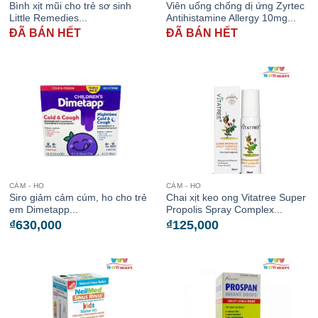
Bình xịt mũi cho trẻ sơ sinh
Viên uống chống dị ứng Zyrtec
Little Remedies...
Antihistamine Allergy 10mg...
ĐÃ BÁN HẾT
ĐÃ BÁN HẾT
CẢM - HO
CẢM - HO
Siro giảm cảm cúm, ho cho trẻ
Chai xịt keo ong Vitatree Super
em Dimetapp...
Propolis Spray Complex...
₫
630,000
₫
125,000