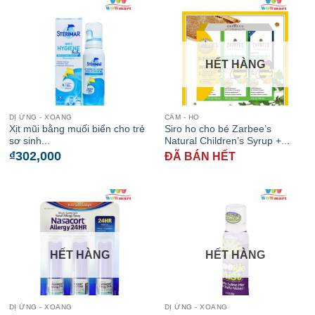
HẾT HÀNG
DỊ ỨNG - XOANG
CẢM - HO
Xịt mũi bằng muối biển cho trẻ
Siro ho cho bé Zarbee’s
sơ sinh...
Natural Children’s Syrup +...
₫
302,000
ĐÃ BÁN HẾT
HẾT HÀNG
HẾT HÀNG
DỊ ỨNG - XOANG
DỊ ỨNG - XOANG