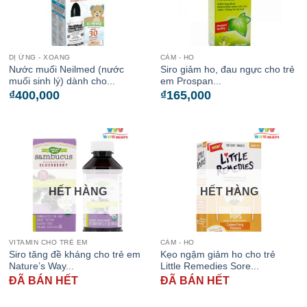
DỊ ỨNG - XOANG
CẢM - HO
Nước muối Neilmed (nước
Siro giảm ho, đau ngực cho trẻ
muối sinh lý) dành cho...
em Prospan...
₫
400,000
₫
165,000
HẾT HÀNG
HẾT HÀNG
VITAMIN CHO TRẺ EM
CẢM - HO
Siro tăng đề kháng cho trẻ em
Kẹo ngậm giảm ho cho trẻ
Nature’s Way...
Little Remedies Sore...
ĐÃ BÁN HẾT
ĐÃ BÁN HẾT