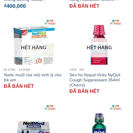
₫
400,000
ĐÃ BÁN HẾT
HẾT HÀNG
HẾT HÀNG
DỊ ỨNG - XOANG
CẢM - HO
Nước muối rửa mũi sinh lý cho
Siro ho Nyquil Vicks NyQuil
trẻ em...
Cough Suppressant 354ml
(Cherry)
ĐÃ BÁN HẾT
ĐÃ BÁN HẾT