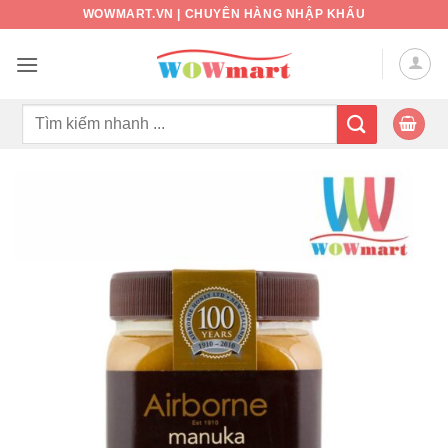
Bỏ
WOWMART.VN | CHUYÊN HÀNG NHẬP KHẨU
qua
nội
dung
Tìm
kiếm: