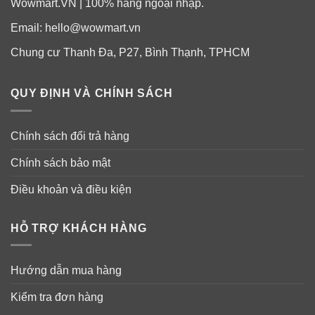
Wowmart.VN | 100% hàng ngoại nhập.
Cũng chính bởi vậy mật ong gốc Manuka được coi là
thực phẩm kỳ diệu của thiên nhiên.
Email:
hello@wowmart.vn
Chung cư Thanh Đa, P27, Bình Thạnh, TPHCM
QUY ĐỊNH VÀ CHÍNH SÁCH
Chính sách đổi trả hàng
Chính sách bảo mật
Điều khoản và điều kiện
HỖ TRỢ KHÁCH HÀNG
Hướng dẫn mua hàng
Kiểm tra đơn hàng