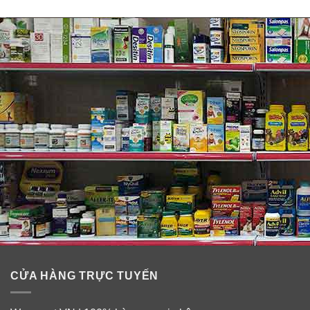
Thành phần của Mật Ong Manuka 25+
UMF:
Năm 1981, Tiến sĩ Peter Molan, Phó Giáo sư Sinh hóa
tại Đại học Waikato, New Zealand đã nghiên cứu thấy
rằng mật ong Manuka có chứa một thuộc tính độc đáo
đó là “non-peroxide activity”, chỉ có ở mật ong gốc
Manuka. Điều đáng chú ý là thuộc tính này không phải
đến từ riêng bản thân phấn hoa Manuka mà được hình
thành nhờ quá trình hóa học tự nhiên sau khi những
con ong biến mật hoa Manuka thành mật ong Manuka.
CỬA HÀNG TRỰC TUYẾN
Thuộc tính đó được đặt tên là “Unique Manuka Factor”
tức Nhân tố riêng có ở hoa Manuka và viết tắt là UMF.