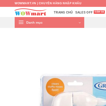
Bỏ
WOWMART.VN | CHUYÊN HÀNG NHẬP KHẨU
qua
SALES OFF
TRANG CHỦ
nội
dung
Danh mục