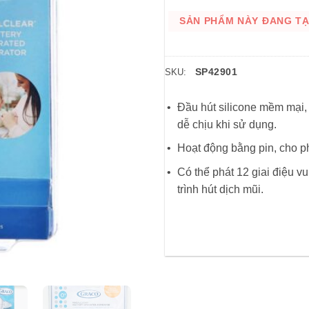
SẢN PHẨM NÀY ĐANG TẠM
SP42901
SKU:
Đầu hút silicone mềm mại,
dễ chịu khi sử dụng.
Hoạt động bằng pin, cho ph
Có thể phát 12 giai điệu v
trình hút dịch mũi.