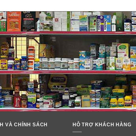
hút dịch mũi Graco Nasal Clear Batt
ũi sau khi hút.
H VÀ CHÍNH SÁCH
HỖ TRỢ KHÁCH HÀNG