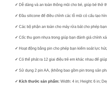
✓
Dễ dàng và an toàn thông mũi cho bé, giúp bé thở t
✓
Đầu silicone để điều chỉnh các lỗ mũi có cấu tạo hì
✓
Các bộ phận an toàn cho máy rửa bát cho phép bạn 
✓
Cốc thu gom nhựa trong giúp bạn đánh giá chính xá
✓
Hoạt động bằng pin cho phép bạn kiểm soát lực hút, v
✓
Có thể phát ra 12 giai điệu trẻ em khác nhau để giú
✓
Sử dụng 2 pin AA, (không bao gồm pin trong sản ph
✓ Kích thước sản phẩm:
Width: 4 in; Height: 6 in; De