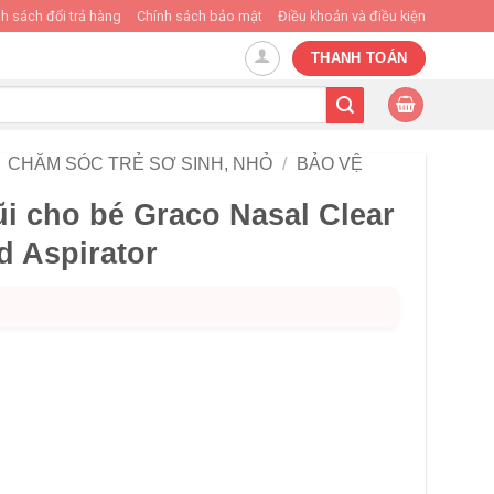
h sách đổi trả hàng
Chính sách bảo mật
Điều khoản và điều kiện
THANH TOÁN
CHĂM SÓC TRẺ SƠ SINH, NHỎ
/
BẢO VỆ
i cho bé Graco Nasal Clear
d Aspirator