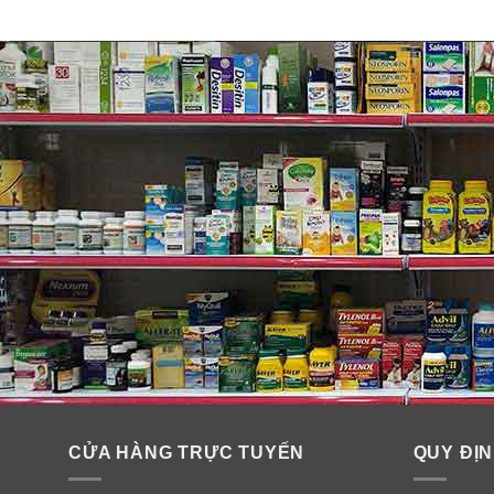
Cấu tạo và công dụng của máy 
Cấu tạo gồm: Ống hút silicon, có bộ phận hứng phần m
Quy cách: 1 máy hút mũi màu xanh.
Đối tượng: Trẻ nhỏ
CỬA HÀNG TRỰC TUYẾN
QUY ĐỊN