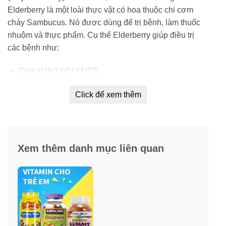
Elderberry là một loài thực vật có hoa thuộc chi cơm
cháy Sambucus. Nó được dùng để trị bệnh, làm thuốc
nhuộm và thực phẩm. Cụ thể Elderberry giúp điều trị
các bệnh như:
Cúm H1N1.HIV / AIDS.
Kích thích hệ miễn dịch.
Click để xem thêm
Đau xoang, lưng và chân, đau thần kinh và hội
chứng suy nhược mạn tính.
Sốt trong viêm mũi dị ứng, ung thư.
Xem thêm danh mục liên quan
Táo bón.
Bệnh tim mạch.