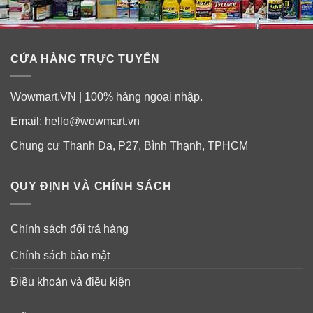
CỬA HÀNG TRỰC TUYẾN
Siro trẻ em tăng cường hệ miễn dịch Nature’s Way
Organic Sambucus for Kids Elderberry Syrup được
Wowmart.VN | 100% hàng ngoại nhập.
chiết xuất từ cây cơm cháy với hàm lượng flavonoid tự
nhiên cao. Bởi vì nó được sản xuất với phương pháp
Email:
hello@wowmart.vn
chiết xuất nhẹ nhàng, không dung môi đảm bảo hiệu
Chung cư Thanh Đa, P27, Bình Thạnh, TPHCM
quả flavonoid tối đa.
QUY ĐỊNH VÀ CHÍNH SÁCH
Chính sách đổi trả hàng
Chính sách bảo mật
Điều khoản và điều kiện