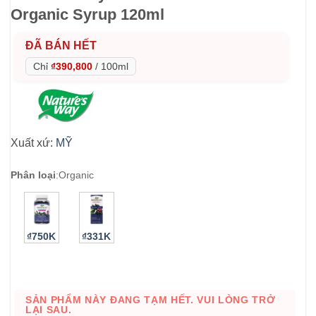
Organic Syrup 120ml
ĐÃ BÁN HẾT
Chỉ
₫390,800
/
100ml
Xuất xứ:
MỸ
Phân loại
:
Organic
₫750K
₫331K
SẢN PHẨM NÀY ĐANG TẠM HẾT. VUI LÒNG TRỞ
LẠI SAU.