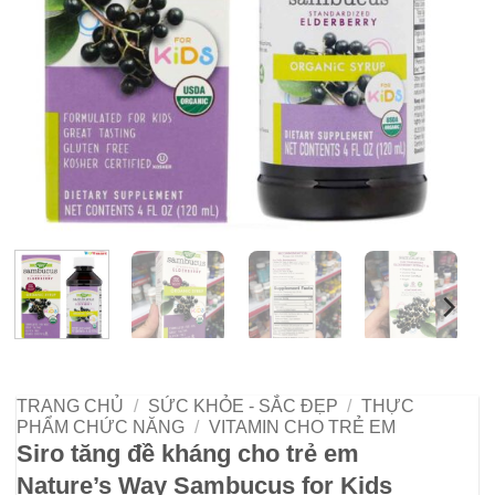
TRANG CHỦ
/
SỨC KHỎE - SẮC ĐẸP
/
THỰC
PHẨM CHỨC NĂNG
/
VITAMIN CHO TRẺ EM
Siro tăng đề kháng cho trẻ em
Nature’s Way Sambucus for Kids