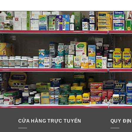
Thành phần siro ho cảm cúm và
& Night
CỬA HÀNG TRỰC TUYẾN
QUY ĐỊN