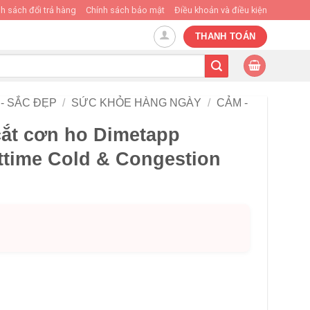
h sách đổi trả hàng
Chính sách bảo mật
Điều khoản và điều kiện
THANH TOÁN
- SẮC ĐẸP
/
SỨC KHỎE HÀNG NGÀY
/
CẢM -
cắt cơn ho Dimetapp
ttime Cold & Congestion