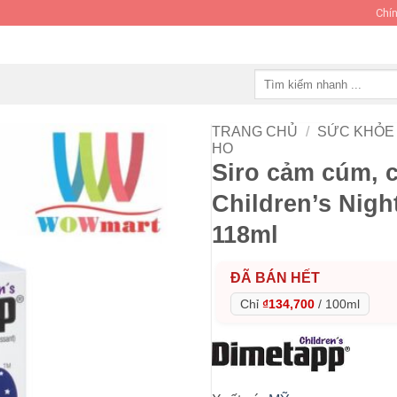
Chín
Tìm
kiếm:
TRANG CHỦ
/
SỨC KHỎE 
HO
Siro cảm cúm, 
Children’s Nigh
118ml
ĐÃ BÁN HẾT
Chỉ
₫134,700
/
100ml