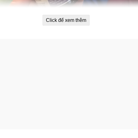
Click để xem thêm
bệnh
Children’s Cold & Cough Day & Night.
 đêm để nhanh lấy lại sức, tăng đề kháng.
gian xung quanh bé có nhiệt độ vừa đủ không quá nóng và khô
àn thân bé để bé cảm thấy sạch sẽ và dễ chịu hơn.
với bé bằng hành động lời nói như cái ôm âu yếm… Động viên 