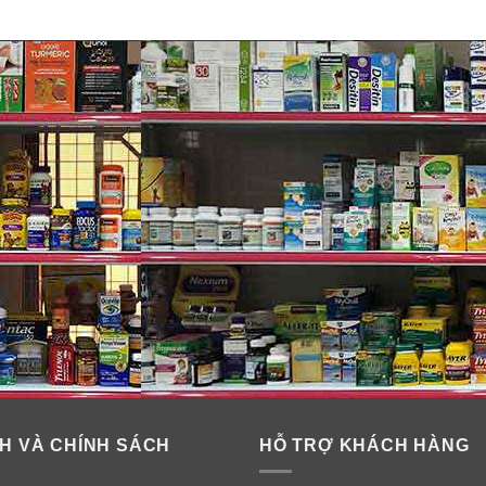
 đau tức ngực cho trẻ em Children
H VÀ CHÍNH SÁCH
HỖ TRỢ KHÁCH HÀNG