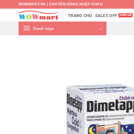
Bỏ
WOWMART.VN | CHUYÊN HÀNG NHẬP KHẨU
qua
SALES OFF
TRANG CHỦ
nội
dung
Danh mục