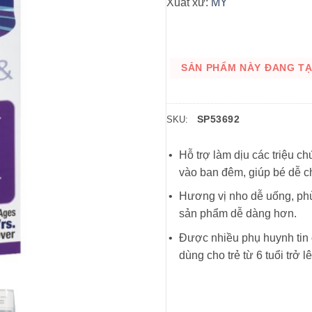
Xuất xứ:
MỸ
SẢN PHẨM NÀY ĐANG TẠM
SP53692
SKU:
Hỗ trợ làm dịu các triệu c
vào ban đêm, giúp bé dễ ch
Hương vị nho dễ uống, phù
sản phẩm dễ dàng hơn.
Được nhiều phụ huynh tin 
dùng cho trẻ từ 6 tuổi trở lê