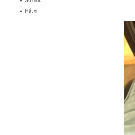
Sổ mũi.
Hắt xì.