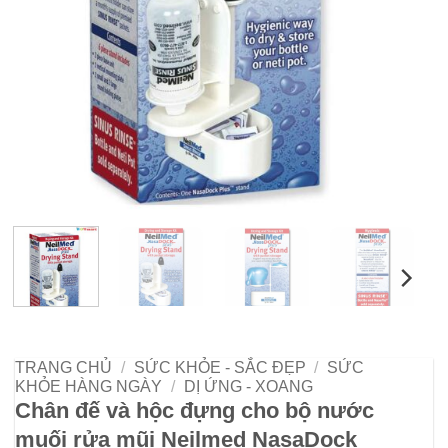
TRANG CHỦ
/
SỨC KHỎE - SẮC ĐẸP
/
SỨC
KHỎE HÀNG NGÀY
/
DỊ ỨNG - XOANG
Chân đế và hộc đựng cho bộ nước
muối rửa mũi Neilmed NasaDock