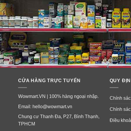
CỬA HÀNG TRỰC TUYẾN
QUY ĐỊN
Wowmart.VN | 100% hàng ngoại nhập.
Chính sách
Email:
hello@wowmart.vn
Chính sác
Chung cư Thanh Đa, P27, Bình Thạnh,
Điều khoả
TPHCM