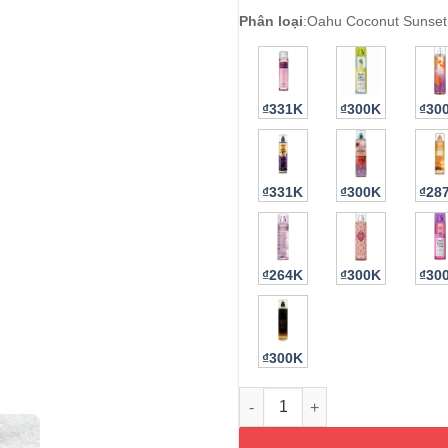
Phân loại
:
Oahu Coconut Sunset
₫331K
₫300K
₫30
₫331K
₫300K
₫28
₫264K
₫300K
₫30
₫300K
Xịt thơm Bath & Body Oahu Co