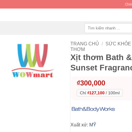
Chín
Tìm
kiếm:
TRANG CHỦ
/
SỨC KHỎE 
THƠM
Xịt thơm Bath 
Sunset Fragran
₫
300,000
Chỉ
₫127,100
/
100ml
Xuất xứ:
MỸ