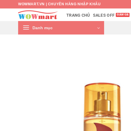
Bỏ
WOWMART.VN | CHUYÊN HÀNG NHẬP KHẨU
qua
SALES OFF
TRANG CHỦ
nội
dung
Danh mục