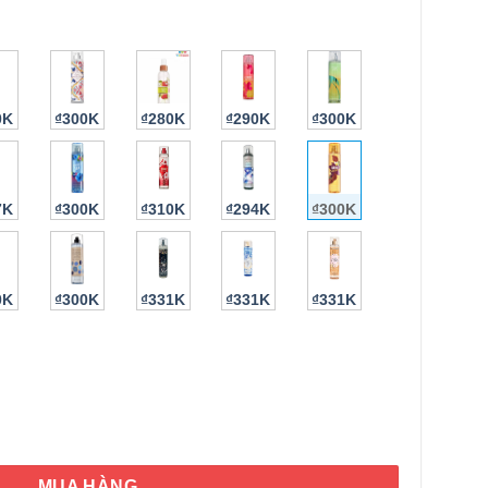
0K
₫300K
₫280K
₫290K
₫300K
7K
₫300K
₫310K
₫294K
₫300K
0K
₫300K
₫331K
₫331K
₫331K
conut Sunset Fragrance Mist 236ml số lượng
MUA HÀNG