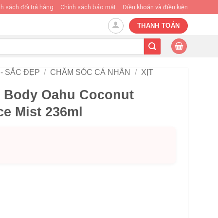
h sách đổi trả hàng
Chính sách bảo mật
Điều khoản và điều kiện
THANH TOÁN
- SẮC ĐẸP
/
CHĂM SÓC CÁ NHÂN
/
XỊT
& Body Oahu Coconut
ce Mist 236ml