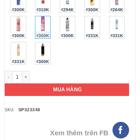
₫300K
₫310K
₫294K
₫300K
₫264K
₫300K
₫300K
₫300K
₫331K
₫331K
₫331K
₫300K
Xịt thơm Bath & Body Sunset Guava Colada Fragrance Mist 23
MUA HÀNG
SP323348
SKU:
Xem thêm trên FB