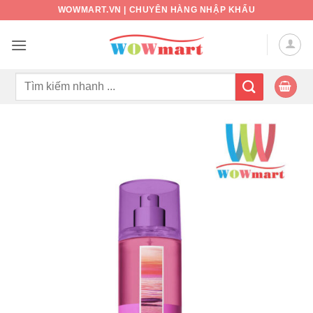
Bỏ
WOWMART.VN | CHUYÊN HÀNG NHẬP KHẨU
qua
nội
dung
Tìm
kiếm: