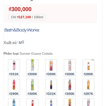
₫
300,000
Chỉ
₫127,100
/
100ml
Xuất xứ:
MỸ
Phân loại
:
Sunset Guava Colada
₫331K
₫300K
₫300K
₫300K
₫280K
₫290K
₫300K
₫331K
₫300K
₫287K