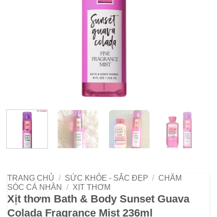
TRANG CHỦ
/
SỨC KHỎE - SẮC ĐẸP
/
CHĂM
SÓC CÁ NHÂN
/
XỊT THƠM
Xịt thơm Bath & Body Sunset Guava
Colada Fragrance Mist 236ml