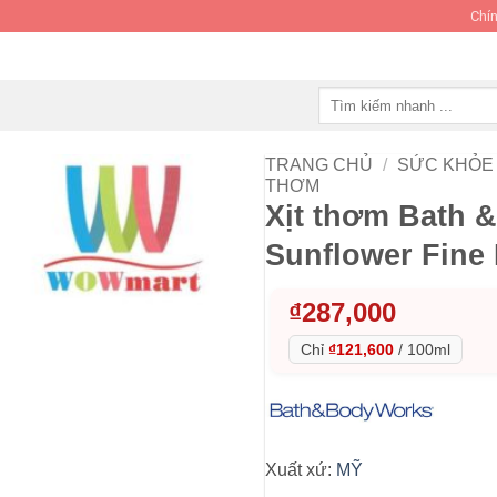
Chín
Tìm
kiếm:
TRANG CHỦ
/
SỨC KHỎE 
THƠM
Xịt thơm Bath 
Sunflower Fine 
₫
287,000
Chỉ
₫121,600
/
100ml
Xuất xứ:
MỸ