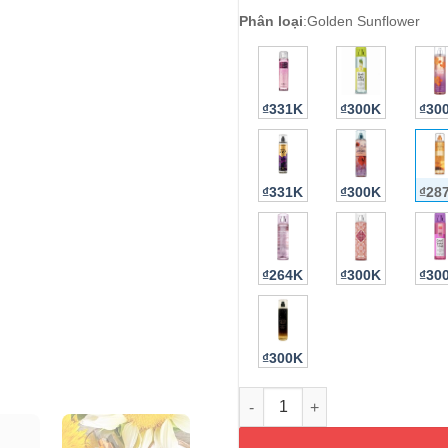
Phân loại
:
Golden Sunflower
₫331K
₫300K
₫30
₫331K
₫300K
₫28
₫264K
₫300K
₫30
₫300K
Xịt thơm Bath & Body Works G