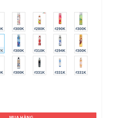
0K
₫300K
₫280K
₫290K
₫300K
7K
₫300K
₫310K
₫294K
₫300K
HÌNH THẬT
0K
₫300K
₫331K
₫331K
₫331K
olden Sunflower Fine Fragrance Mist 236ml số lượng
MUA HÀNG