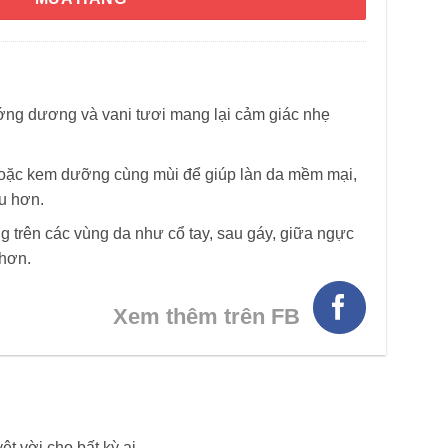
g dương và vani tươi mang lại cảm giác nhẹ
 hoặc kem dưỡng cùng mùi để giúp làn da mềm mại,
u hơn.
ụng trên các vùng da như cổ tay, sau gáy, giữa ngực
 hơn.
Xem thêm trên FB
 vời cho bất kỳ ai.