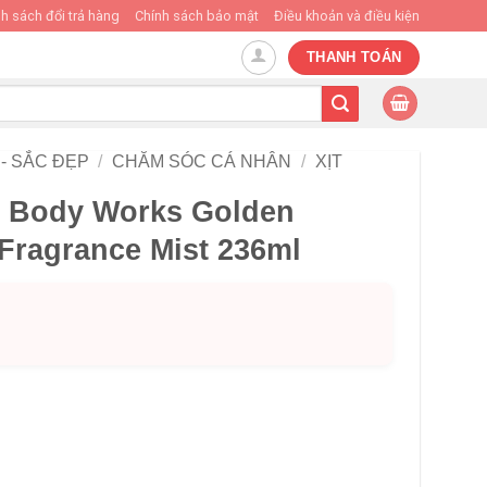
h sách đổi trả hàng
Chính sách bảo mật
Điều khoản và điều kiện
THANH TOÁN
- SẮC ĐẸP
/
CHĂM SÓC CÁ NHÂN
/
XỊT
& Body Works Golden
Fragrance Mist 236ml