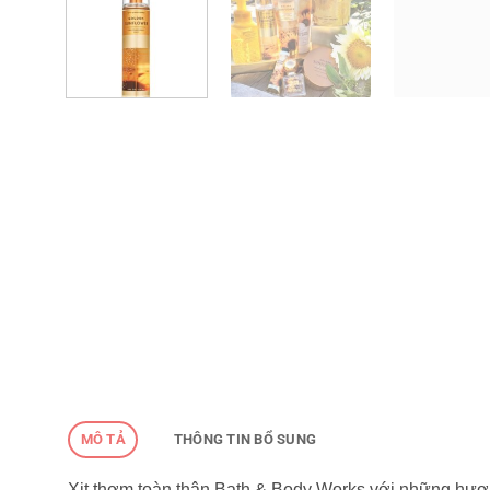
MÔ TẢ
THÔNG TIN BỔ SUNG
Xịt thơm toàn thân Bath & Body Works với những hươn