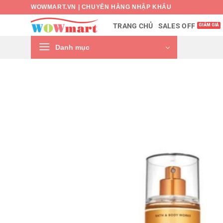
Bỏ
WOWMART.VN | CHUYÊN HÀNG NHẬP KHẨU
qua
SALES OFF
TRANG CHỦ
nội
dung
Danh mục