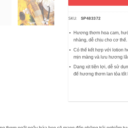
SP483372
SKU:
Hương thơm hoa cam, hướn
nhàng, dễ chịu cho cơ thể.
Có thể kết hợp với lotion
mịn màng và lưu hương lâ
Dạng xịt tiện lợi, dễ sử d
để hương thơm lan tỏa tốt
g thơm ngất ngây hứa hẹn sẽ mang đến những trải nghiệm tuyệt