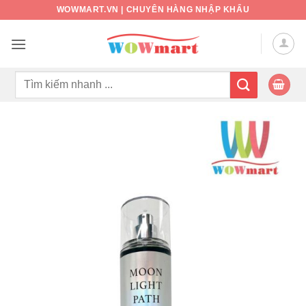
Bỏ
WOWMART.VN | CHUYÊN HÀNG NHẬP KHẨU
qua
nội
dung
Tìm
kiếm: