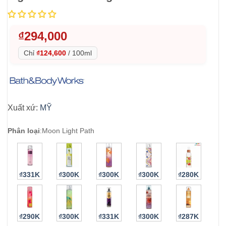
₫
294,000
Chỉ
₫124,600
/
100ml
Xuất xứ:
MỸ
Phân loại
:
Moon Light Path
₫331K
₫300K
₫300K
₫300K
₫280K
₫290K
₫300K
₫331K
₫300K
₫287K