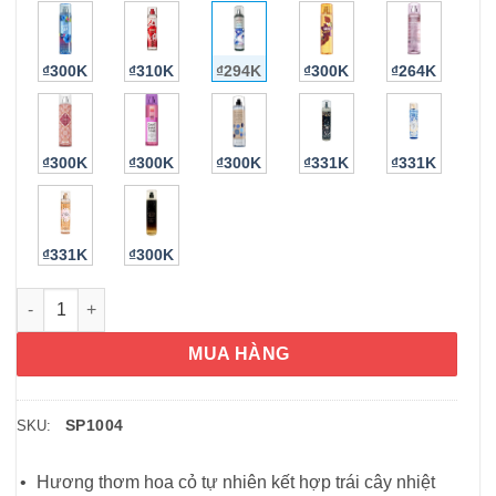
₫300K
₫310K
₫294K
₫300K
₫264K
₫300K
₫300K
₫300K
₫331K
₫331K
₫331K
₫300K
Xịt thơm Bath & Body Works Moon Light Path Fine Fragrance M
MUA HÀNG
SP1004
SKU:
Hương thơm hoa cỏ tự nhiên kết hợp trái cây nhiệt