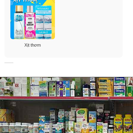
Lắc đều và xịt vào cơ thể cách khoảng 15-20cm.
Xịt vào các vùng cổ tay, sau gáy, giữa ngực để
hương thơm lưu lại được lâu.
Tránh xịt lên quần áo hay đồ trang sức.
Có thể sử dụng nhiều lần trong ngày.
Xịt thơm
Để giữ mùi hương lâu bền hơn và cho làn da hoàn hảo,
bạn nên dùng kèm với các sản phẩm cùng dòng như
sữa tắm, tẩy tế bào chết toàn thân, dưỡng ẩm toàn
thân… của
Bath Body Works
.