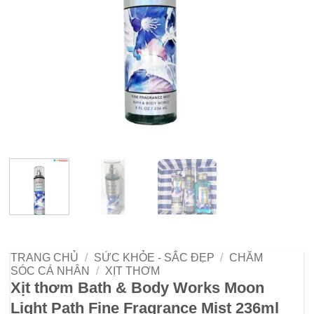
TRANG CHỦ
/
SỨC KHỎE - SẮC ĐẸP
/
CHĂM
SÓC CÁ NHÂN
/
XỊT THƠM
Xịt thơm Bath & Body Works Moon
Light Path Fine Fragrance Mist 236ml