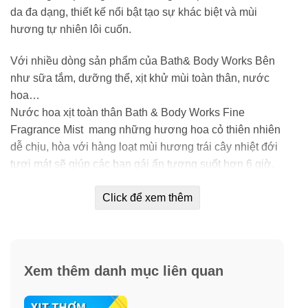
da đa dạng, thiết kế nổi bật tạo sự khác biệt và mùi
hương tự nhiên lôi cuốn.
Với nhiều dòng sản phẩm của Bath& Body Works Bên
như sữa tắm, dưỡng thể, xịt khử mùi toàn thân, nước
hoa…
Nước hoa xịt toàn thân Bath & Body Works Fine
Fragrance Mist mang những hương hoa cỏ thiên nhiên
dễ chịu, hòa với hàng loạt mùi hương trái cây nhiệt đới
tươi mát sẽ giúp các bạn gái ấn tượng suốt hơn 6 giờ.
Hơn nữa thành phần của nước xịt thơm toàn thân Bath
Click để xem thêm
&Body Works có chứa tinh chất lô hội Aloe Vera giúp
dưỡng ẩm, làm mịn da mà không gây nhờn rít. Nó sẽ
mang lại cảm giác thư giãn cho bạn gái suốt cả ngày.
Xem thêm danh mục liên quan
Hướng dẫn sử dụng chai xịt nước hoa
toàn thân Bath & Body Works 236ml