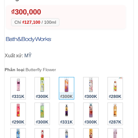
₫
300,000
Chỉ
₫127,100
/
100ml
Xuất xứ:
MỸ
Phân loại
:
Butterfly Flower
₫331K
₫300K
₫300K
₫300K
₫280K
₫290K
₫300K
₫331K
₫300K
₫287K