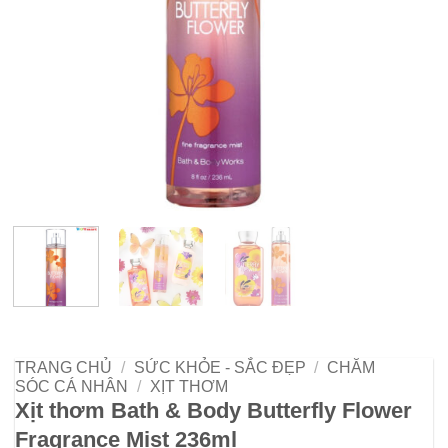
TRANG CHỦ
/
SỨC KHỎE - SẮC ĐẸP
/
CHĂM
SÓC CÁ NHÂN
/
XỊT THƠM
Xịt thơm Bath & Body Butterfly Flower
Fragrance Mist 236ml