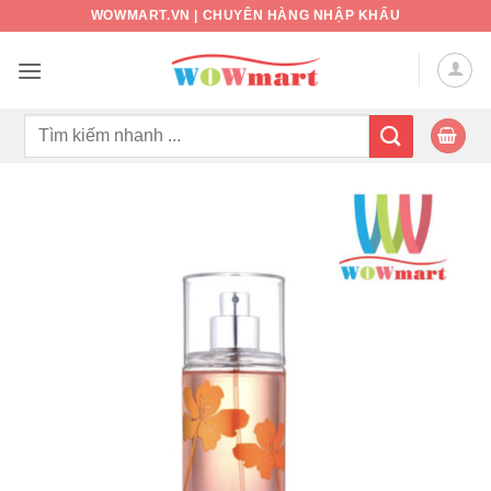
Bỏ
WOWMART.VN | CHUYÊN HÀNG NHẬP KHẨU
qua
nội
dung
Tìm
kiếm: