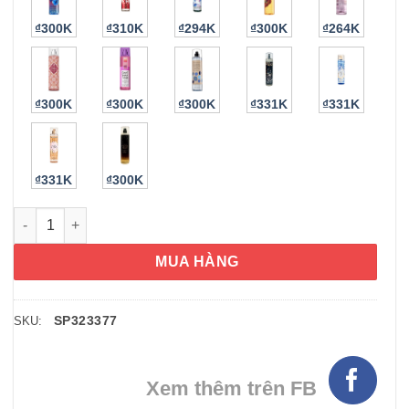
₫300K
₫310K
₫294K
₫300K
₫264K
₫300K
₫300K
₫300K
₫331K
₫331K
₫331K
₫300K
Xịt thơm Bath & Body Butterfly Flower Fragrance Mist 236ml s
MUA HÀNG
SP323377
SKU:
Xem thêm trên FB