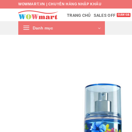
Bỏ
WOWMART.VN | CHUYÊN HÀNG NHẬP KHẨU
qua
SALES OFF
TRANG CHỦ
nội
dung
Danh mục