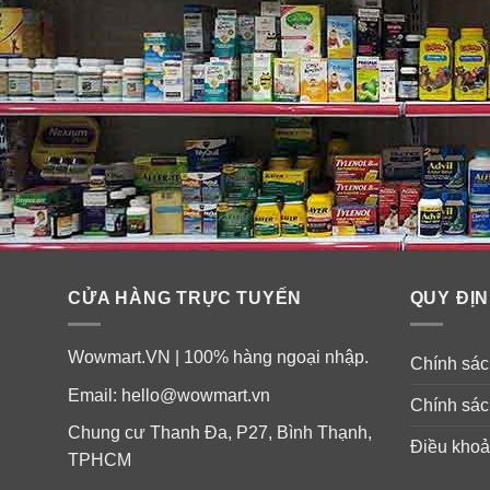
CỬA HÀNG TRỰC TUYẾN
QUY ĐỊN
Wowmart.VN | 100% hàng ngoại nhập.
Chính sách
Email:
hello@wowmart.vn
Chính sác
Chung cư Thanh Đa, P27, Bình Thạnh,
Điều khoả
TPHCM