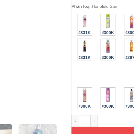
Phân loại
:
Honolulu Sun
₫331K
₫300K
₫30
₫331K
₫300K
₫28
₫300K
₫300K
₫30
Xịt thơm Bath & Body Honolul