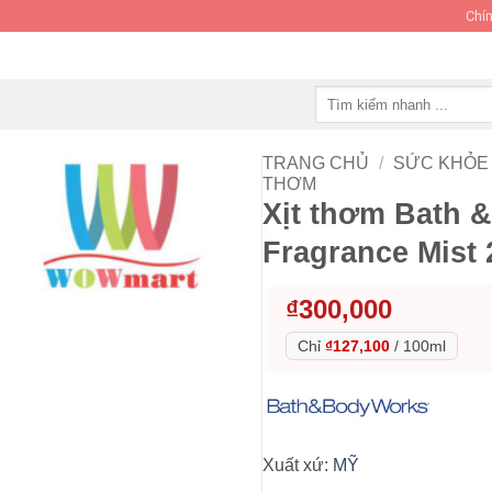
Chín
Tìm
kiếm:
TRANG CHỦ
/
SỨC KHỎE 
THƠM
Xịt thơm Bath 
Fragrance Mist
₫
300,000
Chỉ
₫127,100
/
100ml
Xuất xứ:
MỸ