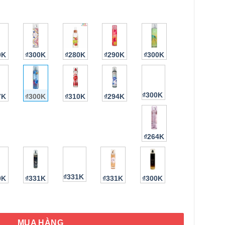
0K
₫300K
₫280K
₫290K
₫300K
₫300K
7K
₫300K
₫310K
₫294K
HÌNH THẬT
₫264K
₫331K
0K
₫331K
₫331K
₫300K
u Sun Fragrance Mist 236ml số lượng
MUA HÀNG