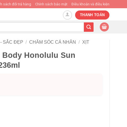
h sách đổi trả hàng
Chính sách bảo mật
Điều khoản và điều kiện
THANH TOÁN
- SẮC ĐẸP
/
CHĂM SÓC CÁ NHÂN
/
XỊT
& Body Honolulu Sun
 236ml