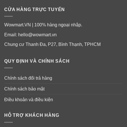
CỬA HÀNG TRỰC TUYẾN
Wowmart.VN | 100% hàng ngoại nhập.
Email:
hello@wowmart.vn
Chung cư Thanh Đa, P27, Bình Thạnh, TPHCM
QUY ĐỊNH VÀ CHÍNH SÁCH
Chính sách đổi trả hàng
Spirulina là gì?
Chính sách bảo mật
Điều khoản và điều kiện
HỖ TRỢ KHÁCH HÀNG
Spirulina là một