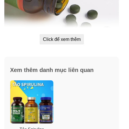
Click để xem thêm
Hiệu quả từ tảo xoắn Nutrex Hawaii Pure
Xem thêm danh mục liên quan
Hawaiian Spirulina 500 mg
✓
Cung cấp lượng cơ thể hoạt động khỏe mạnh.
✓
Tăng cường chức năng miễn dịch, ngăn ngừa các
bệnh về nhiễm khuẩn.
✓
Cho trái tim luôn khoẻ mạnh, ngăn ngừa các bệnh về
tim mạch.