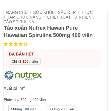
TRANG CHỦ
/
SỨC KHỎE - SẮC ĐẸP
/
THỰC
PHẨM CHỨC NĂNG
/
CHIẾT XUẤT TỰ NHIÊN
/
TẢO SPIRULINA
Tảo xoắn Nutrex Hawaii Pure
Hawaiian Spirulina 500mg 400 viên
ĐÃ BÁN HẾT
Chỉ
₫3,100
/
viên
Xuất xứ:
MỸ
Phân loại
:
500mg 400 viên
500mg 100 viên
500mg 200 viên