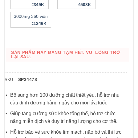
₫349K
₫508K
3000mg 360 viên
₫1246K
SẢN PHẨM NÀY ĐANG TẠM HẾT. VUI LÒNG TRỞ
LẠI SAU.
SP34478
SKU:
Bổ sung hơn 100 dưỡng chất thiết yếu, hỗ trợ nhu
cầu dinh dưỡng hàng ngày cho mọi lứa tuổi.
Giúp tăng cường sức khỏe tổng thể, hỗ trợ chức
năng miễn dịch và duy trì năng lượng cho cơ thể.
Hỗ trợ bảo vệ sức khỏe tim mạch, não bộ và thị lực