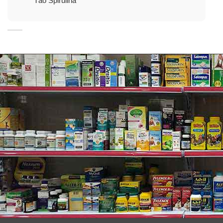
Tảo Spirulina
✓
Cân bằng lượng cholesterol và lipid ở mức bình
thường.
✓
Hỗ trợ sức khoẻ não, tăng cường trí nhớ, khả năng
nhận thức.
✓
Bảo vệ sức khoẻ đôi mắt, tăng cường chức năng thị
lực.
✓
Nâng đỡ sức khỏe của các tế bào tổng thể.