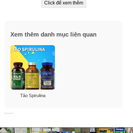
Click để xem thêm
Spirulina là một
Xem thêm danh mục liên quan
loại protein hoàn chỉnh có hàm lượng beta-carotene cao
được tìm thấy tự nhiên. Nó chứa hàm lượng axit béo
omega 6 cao – GLA, vitamin B, khoáng chất và chất
phytochemical.
Tảo Spirulina
Phytochemicals là những chất chống oxy hoá cao như
phycocyanin, zeaxanthin, beta-carotene và chlorophyll.
Tảo xoắn Pure Hawaiian Spirulina Pacifica 3000 mg
chứa những chất chống oxy hoá phytochemicals, đặc
biệt là phycocyanin.