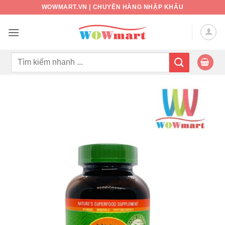
Bỏ
WOWMART.VN | CHUYÊN HÀNG NHẬP KHẨU
qua
nội
dung
Tìm
kiếm: