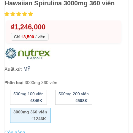
Hawaiian Spirulina 3000mg 360 viên
₫
1,246,000
Chỉ
₫3,500
/
viên
Xuất xứ:
MỸ
Phân loại
:
3000mg 360 viên
500mg 100 viên
500mg 200 viên
₫349K
₫508K
3000mg 360 viên
₫1246K
Còn hàng