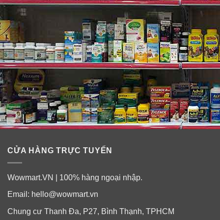
Rouge Eau De Parfum cũng là một sự lựa chọn được
nhiều chị em nghía đến cho mùi hương văn phòng công
sở.
CỬA HÀNG TRỰC TUYẾN
Wowmart.VN | 100% hàng ngoại nhập.
Email:
hello@wowmart.vn
Chung cư Thanh Đa, P27, Bình Thạnh, TPHCM