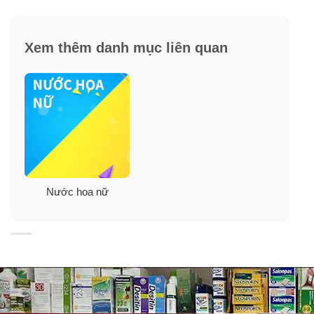
màu đầm thắm và nhẹ nhàng với sắc đỏ vô cùng cuốn
hút của Hồng Bulgari. Chỉ với hai hương hoa này thì
Xem thêm danh mục liên quan
cũng đủ thể hiện đây là một siêu phẩm mùi hương nữ
tính và gợi cảm. Dần chuyển mình sang tầng hương
giữa, Narciso Rouge Eau De Parfum tiếp tục làm bất
ngờ người dùng với những thần sắc và tính cách khác
nhau, trẻ trung, sành điệu, có phần tươi mới thể hiện
bởi Hoa Huệ và Hoa Cam. Và dĩ nhiên không thể thiếu
được nhân tố quyết định nên tên tuổi của Narciso – X.ạ
Hương.
Nước hoa nữ
Mùi hương Narciso Rouge dần kết lại với tổ hợp các
nốt hương ấm áp, gần gũi mà vẫn không kém phần gợi
cảm, nữ tính từ Đậu Tonka, Vanilla và Gỗ. Ấn phẩm này
sẽ phù hợp với những ai muốn khoác lên mình một mùi
hương của một người phụ nữ trưởng thành, chững
chạc và thể hiện được nội lực từ thần thái bên trong cho
đến hương thơm phảng phất bên ngoài. Vì thế, Narciso