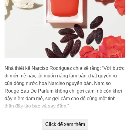
Nhà thiết kế Narciso Rodriguez chia sẽ rằng: “Với bước
đi mới mẻ này, tôi muốn nâng tầm bản chất quyến rũ
của dòng nước hoa Narciso nguyên bản. Narciso
Rouge Eau De Parfum không chỉ gợi cảm, nó còn khơi
dậy niềm đam mê, sự gợi cảm cao độ cùng một tinh
thần đầy táo bạo và say đắm.”
Tầng hương đầu tiên của Narciso Rouge Eau De
Click để xem thêm
Parfum là một sự bùng nổ, một bức tranh đầy tương
phản của bông hoa Diên Vỹ tim tím đem lại những sắc