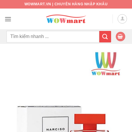
Bỏ
WOWMART.VN | CHUYÊN HÀNG NHẬP KHẨU
qua
nội
dung
Tìm
kiếm: