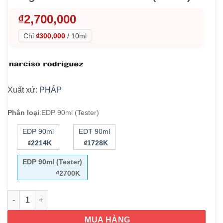
₫
2,700,000
Chỉ
₫300,000
/
10ml
Xuất xứ:
PHÁP
Phân loại
:
EDP 90ml (Tester)
EDP 90ml
EDT 90ml
₫2214K
₫1728K
EDP 90ml (Tester)
₫2700K
Nước hoa nữ Narciso Rodriguez Rouge Eau De Parfum 90ml (Te
MUA HÀNG