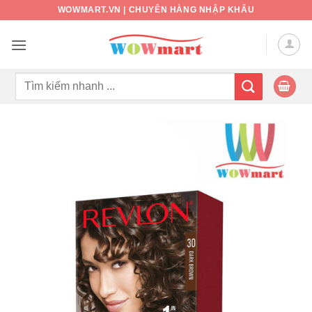
Bỏ
WOWMART.VN | CHUYÊN HÀNG NHẬP KHẨU
qua
nội
dung
Tìm
kiếm: