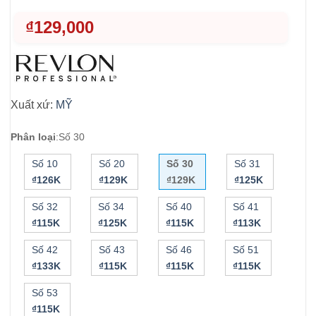
₫
129,000
Xuất xứ:
MỸ
Phân loại
:
Số 30
Số 10
Số 20
Số 30
Số 31
₫126K
₫129K
₫129K
₫125K
Số 32
Số 34
Số 40
Số 41
₫115K
₫125K
₫115K
₫113K
Số 42
Số 43
Số 46
Số 51
₫133K
₫115K
₫115K
₫115K
Số 53
₫115K