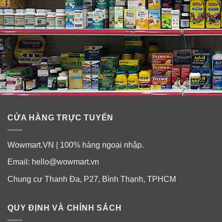
CỬA HÀNG TRỰC TUYẾN
Wowmart.VN | 100% hàng ngoại nhập.
Cách nhuộm tóc với Revlon ColorSilk
Email:
hello@wowmart.vn
Baeutiful Color #30 Dark Brown
Chung cư Thanh Đa, P27, Bình Thạnh, TPHCM
Bước 1
: Pha chế hỗn hợp nhuộm.
Đeo găng tay, hòa trộn hỗn hợp theo hướng dẫn sử
QUY ĐỊNH VÀ CHÍNH SÁCH
dụng đi kèm trong hộp thuốc nhuộm.