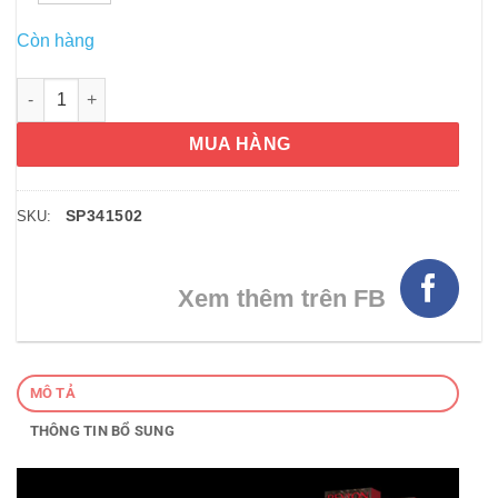
Còn hàng
Nhuộm tóc Revlon Colorsilk Dark Brown màu nâu sẫm số 30 số
MUA HÀNG
SP341502
SKU:
Xem thêm trên FB
MÔ TẢ
THÔNG TIN BỔ SUNG