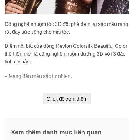
Công nghệ nhuộm tóc 3D đột phá đem lại sắc màu rạng
rỡ, đầy sức sống cho mái tóc.
Điểm nổi bật của dòng Revlon Colorsilk Beautiful Color
thể hiện mới là công nghệ nhuộm dưỡng 3D với 3 đặc
tính cơ bản:
–
Mang đến màu sắc tự nhiên.
–
Đều màu ở mọi góc nhìn.
Click để xem thêm
–
Đa chiều từ góc đến ngọn.
Ngoài ra, Revlon còn có những ưu điểm:
Xem thêm danh mục liên quan
–
Chiết xuất táo xanh tự nhiên trong sản phẩm giúp bảo