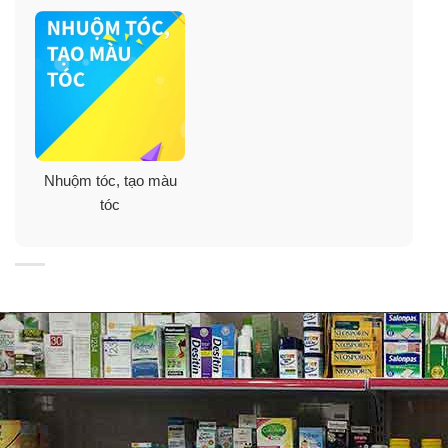
vệ tóc trong và sau quá trình nhuộm cùng hương thơm
dịu nhẹ.
–
Các loại Protein nuôi dưỡng tóc từ trong ra ngoài
mang lại hiệu quả mềm mượt, óng ả, khỏe mạnh hơn.
–
Sản phẩm hoàn toàn không chứa ammoniac mang
đến hương thơm nhẹ nhàng cho da đầu, không gây
Nhuộm tóc, tạo màu
cảm giác đau rát hay kích ứng ngày cả lần đầu sử dụng.
tóc
Revlons Colorsilk với sắc màu đa dạng tự nhiên, phù
hợp với làn da và màu tóc của người Châu Á như các
sắc độ đen, nâu sậm, nâu hạt dẻ…