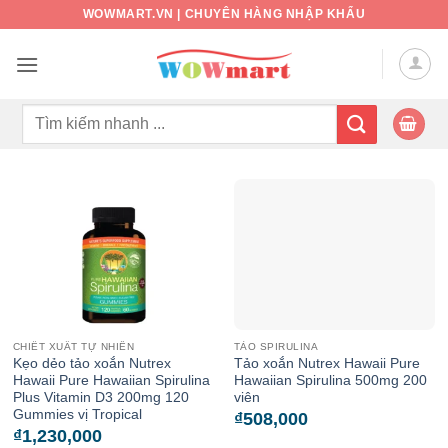
Bỏ
WOWMART.VN | CHUYÊN HÀNG NHẬP KHẨU
qua
nội
dung
Tìm
kiếm:
CHIẾT XUẤT TỰ NHIÊN
TẢO SPIRULINA
Kẹo dẻo tảo xoắn Nutrex
Tảo xoắn Nutrex Hawaii Pure
Hawaii Pure Hawaiian Spirulina
Hawaiian Spirulina 500mg 200
Plus Vitamin D3 200mg 120
viên
Gummies vị Tropical
₫
508,000
₫
1,230,000