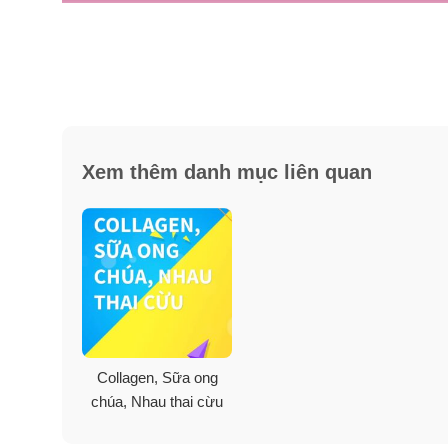
Vì sao phụ nữ cần bổ sung Col
Collagen chiếm tới 80% trong mô liên kết và 30% prote
da và tóc, chống lão hóa là da, chữa bệnh khớp…
Thời gian trước đây, nếu nói tới lão hoá da thì phụ 
Xem thêm danh mục liên quan
hơn từ tuổi 25. Câu hỏi đặt ra: Vì sao bạn nên uống
– Do ô nhiễm môi trường, hoặc da bạn tiếp xúc nhiều
và tia cực tím là da lão hoá.
– Ngồi trong môi trường máy lạnh, khiến da mất nướ
– Thường xuyên thức khuya dẫn dến quá trình trao đổi 
xuất và hấp thụ Collagen nuôi dưỡng da khỏi tác động
Collagen, Sữa ong
chúa, Nhau thai cừu
– Bạn đang giảm cân hoặc chế độ ăn uống không đủ chấ
giúp da căng mịn đầy sức sống.