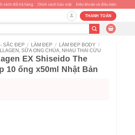
h sách đổi trả hàng
Chính sách bảo mật
Điều khoản và điều kiện
THANH TOÁN
- SẮC ĐẸP
/
LÀM ĐẸP
/
LÀM ĐẸP BODY
/
LLAGEN, SỮA ONG CHÚA, NHAU THAI CỪU
agen EX Shiseido The
p 10 ống x50ml Nhật Bản