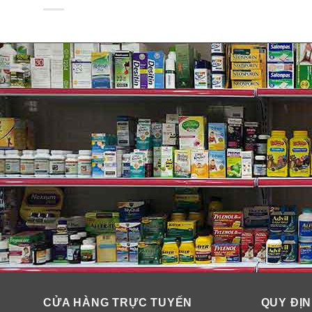
Nếu cơ thể bạn bị thiếu hụt Collagen da bạn sẽ trở n
Cơ thể bạn mất dần Collagen có thể là do thiếu hụt ho
Collagen. Cấu trúc Collagen thiếu chặt chẽ, thưa và y
Hoặc cơ thể bạn đang bị lão hoá, Collagen bị thoái ho
nheo, nhiều nếp gấp…
Tìm hiểu thêm
…
CỬA HÀNG TRỰC TUYẾN
QUY ĐỊN