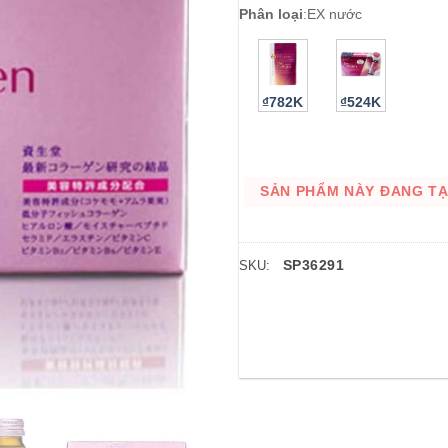
Phân loại
:
EX nước
₫782K
₫524K
SẢN PHẨM NÀY ĐANG TẠM
SP36291
SKU: