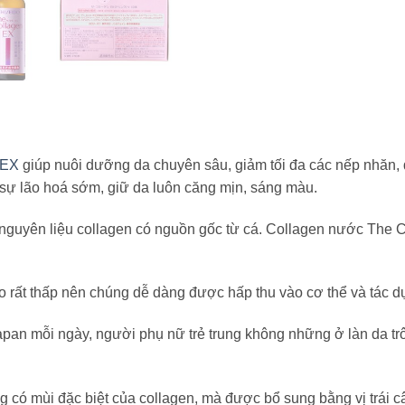
 EX
giúp nuôi dưỡng da chuyên sâu, giảm tối đa các nếp nhăn
n sự lão hoá sớm, giữ da luôn căng mịn, sáng màu.
guyên liệu collagen có nguồn gốc từ cá. Collagen nước The Co
rất thấp nên chúng dễ dàng được hấp thu vào cơ thể và tác dụn
an mỗi ngày, người phụ nữ trẻ trung không những ở làn da trô
 có mùi đặc biệt của collagen, mà được bổ sung bằng vị trái 