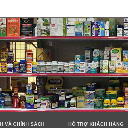
ên khô cằn, sạm màu, nhăn nheo và chùng nhão tuỳ theo từng m
ặc thoái hoá. Bạn ăn uống thiếu chất, kèm với các tác động bê
ếu. Da bạn càng ngày có dấu hiệu nhăn da, nhão, xệ da.
á nên bị giãn ra, không còn kết cấu dày và chặt nữa. Các sợi C
H VÀ CHÍNH SÁCH
HỖ TRỢ KHÁCH HÀNG