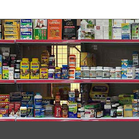
ức độ.
n ngoài khác khiến cơ thể bạn giảm dần sự sản sinh
ollagen dần bị gãy, đứt, da sạm, khô khốc và nhăn