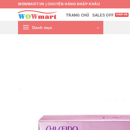
Bỏ
WOWMART.VN | CHUYÊN HÀNG NHẬP KHẨU
qua
SALES OFF
TRANG CHỦ
nội
dung
Danh mục