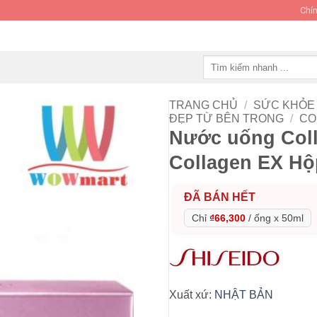
Chín
Tìm
kiếm:
TRANG CHỦ
/
SỨC KHỎE 
ĐẸP TỪ BÊN TRONG
/
CO
Nước uống Coll
Collagen EX Hộ
ĐÃ BÁN HẾT
Chỉ
₫66,300
/
ống x 50ml
Xuất xứ:
NHẬT BẢN