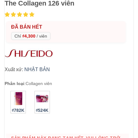
The Collagen 126 viên
ĐÃ BÁN HẾT
Chỉ
₫4,300
/
viên
Xuất xứ:
NHẬT BẢN
Phân loại
:
Collagen viên
₫782K
₫524K