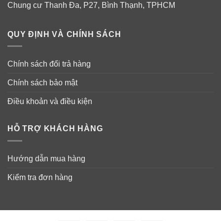
✓
Cải thiện tình trạng da bị viêm, tấy đỏ.
Chung cư Thanh Đa, P27, Bình Thạnh, TPHCM
✓
Làm giảm nguy cơ bệnh tim và viêm khớp.
QUY ĐỊNH VÀ CHÍNH SÁCH
✓
Tăng cường bảo vệ và bổ sung các dịch khớp giúp
các khớp như đầu gối, khuỷu tay… hoạt động dễ dàng.
Chính sách đổi trả hàng
Chính sách bảo mật
Điều khoản và điều kiện
HỖ TRỢ KHÁCH HÀNG
Hướng dẫn mua hàng
Kiểm tra đơn hàng