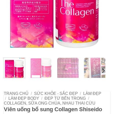
TRANG CHỦ
/
SỨC KHỎE - SẮC ĐẸP
/
LÀM ĐẸP
/
LÀM ĐẸP BODY
/
ĐẸP TỪ BÊN TRONG
/
COLLAGEN, SỮA ONG CHÚA, NHAU THAI CỪU
Viên uống bổ sung Collagen Shiseido