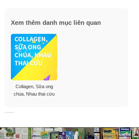
Collagen. Nhưng do vấn đề tuổi tác và một số tác động
khác như lối sống, cách ăn uống, môi trường… khiến
chúng ta không thể hoặc giảm dần lượng collagen trong
Xem thêm danh mục liên quan
người. Nhất là khi bạn ở độ tuổi 40 và có khi bị lão hoá
sớm hơn cái tuổi này.
Để tránh tình trạng lão hoá rồi mới lo bổ sung, bạn có
thể cung cấp collagen cho cơ thể ngay từ bây giờ để có
sức khoẻ tốt, có sắc đẹp và tuổi trẻ lâu dài.
Collagen, Sữa ong
chúa, Nhau thai cừu