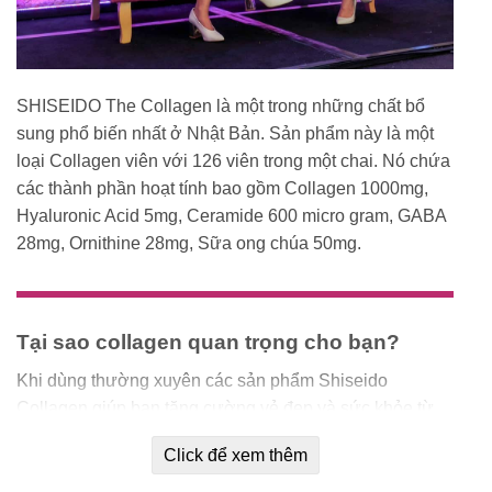
SHISEIDO The Collagen là một trong những chất bổ
sung phổ biến nhất ở Nhật Bản. Sản phẩm này là một
loại Collagen viên với 126 viên trong một chai. Nó chứa
các thành phần hoạt tính bao gồm Collagen 1000mg,
Hyaluronic Acid 5mg, Ceramide 600 micro gram, GABA
28mg, Ornithine 28mg, Sữa ong chúa 50mg.
Tại sao collagen quan trọng cho bạn?
Khi dùng thường xuyên các sản phẩm Shiseido
Collagen giúp bạn tăng cường vẻ đẹp và sức khỏe từ
đầu đến chân, cả bên trong lẫn ngoài.
Click để xem thêm
Cơ thể mỗi người chúng ta đều có khả năng sản xuất