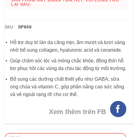
SẢN PHẨM NÀY ĐANG TẠM HẾT. VUI LÒNG TRỞ
LẠI SAU.
SP848
SKU:
Hỗ trợ duy trì làn da căng mịn, ẩm mượt và tươi sáng
nhờ bổ sung collagen, hyaluronic acid và ceramide.
Giúp chăm sóc tóc và móng chắc khỏe, đồng thời hỗ
trợ phục hồi các vùng da chịu tác động từ môi trường.
Bổ sung các dưỡng chất thiết yếu như GABA, sữa
ong chúa và vitamin C, góp phần nâng cao sức sống
và vẻ ngoài rạng rỡ cho cơ thể.
Xem thêm trên FB