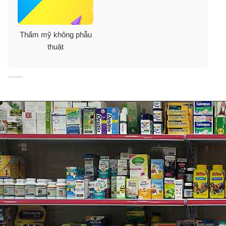
Tinh chất trong ống tiêm cá hồi Placentex Mastelli DNA
Placentex Italia giúp hình thành Collagen cải thiện sẹo,
Thẩm mỹ không phẫu
tăng độ đàn hồi, giúp da mịn màng, săn chắc hơn.
thuật
Công dụng tinh chất cá hồi DNA Placentex
Mastelli DNA Placentex Italia
✓