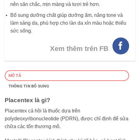
nên săn chắc, mịn màng và tươi trẻ hơn.
Bổ sung dưỡng chất giúp dưỡng ẩm, nâng tone và
làm sáng da, phù hợp cho làn da xỉn màu hoặc thiếu
sức sống.
Xem thêm trên FB
MÔ TẢ
THÔNG TIN BỔ SUNG
Placentex là gì?
Placentex cá hồi là thuốc dựa trên
polydeoxyribonucleotide (PDRN), được chỉ định để sửa
chữa các tổn thương mô.