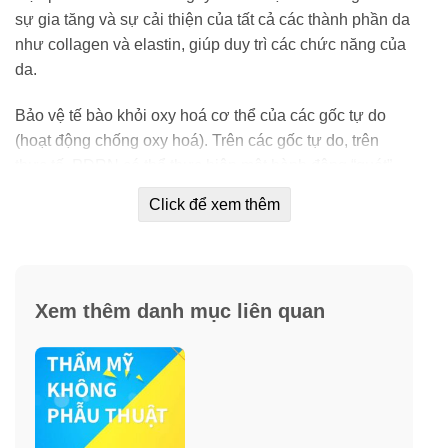
sự gia tăng và sự cải thiện của tất cả các thành phần da
như collagen và elastin, giúp duy trì các chức năng của
da.
Bảo vệ tế bào khỏi oxy hoá cơ thể của các gốc tự do
(hoạt động chống oxy hoá). Trên các gốc tự do, trên
thực tế, PDRN có thể thực hiện một hành động “quét”
ngay lập tức làm giảm các tác động phá huỷ trên cơ thể.
Click để xem thêm
Cả hai hiệu ứng kết hợp để tái tạo lớp hạ bì các điều
kiện thuận lợi nhất cho sự tái sinh của các nguyên bào
sợi, mang lại sức sống bền bỉ nhất theo thời gian.
Xem thêm danh mục liên quan
Các thành phần trong Ampoule DNA cá hồi Placentex
Mastelli có khả năng kích thích việc sản xuất collagen.
Do đó việc tiêm cá hồi DNA Placentex Mastelli dạnh
ống cải thiện các chức năng da sinh học thông qua sự
kích thích không chỉ phục hồi, mà là tái sinh cấu trúc da.