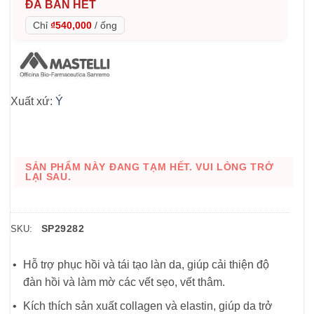
ĐÃ BÁN HẾT
Chỉ
₫540,000
/
ống
Xuất xứ:
Ý
SẢN PHẨM NÀY ĐANG TẠM HẾT. VUI LÒNG TRỞ
LẠI SAU.
SP29282
SKU:
Hỗ trợ phục hồi và tái tạo làn da, giúp cải thiện độ
đàn hồi và làm mờ các vết sẹo, vết thâm.
Kích thích sản xuất collagen và elastin, giúp da trở