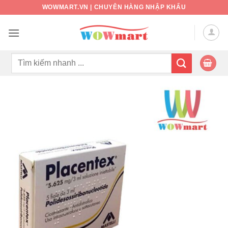
Bỏ
WOWMART.VN | CHUYÊN HÀNG NHẬP KHẨU
qua
nội
dung
Tìm
kiếm: