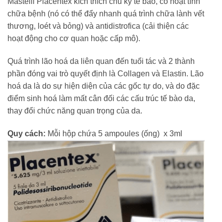
Mastelli Placentex kích thích chu kỳ tế bào, có hoạt tính
chữa bệnh (nó có thể đẩy nhanh quá trình chữa lành vết
thương, loét và bỏng) và antidistrofica (cải thiện các
hoạt động cho cơ quan hoặc cấp mô).
Quá trình lão hoá da liên quan đến tuổi tác và 2 thành
phần đóng vai trò quyết định là Collagen và Elastin. Lão
hoá da là do sự hiện diện của các gốc tự do, và do đặc
điểm sinh hoá làm mất cân đối các cấu trúc tế bào da,
thay đổi chức năng quan trọng của da.
Quy cách:
Mỗi hộp chứa 5 ampoules (ống) x 3ml