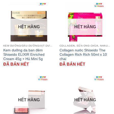
HẾT HÀNG
HẾT HÀNG
KEM DƯỠNG/DẦU DƯỠNG/XỊT DƯỠNG
COLLAGEN, SỮA ONG CHÚA, NHAU THAI CỪU
Kem dưỡng da ban đêm
Collagen nước Shiseido The
Shiseido ELIXIR Enriched
Collagen Rich Rich 50ml x 10
Cream 45g + Hủ Mini 5g
chai
ĐÃ BÁN HẾT
ĐÃ BÁN HẾT
HẾT HÀNG
HẾT HÀNG