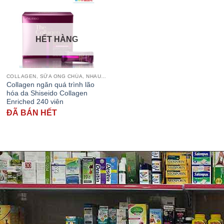
HẾT HÀNG
COLLAGEN, SỮA ONG CHÚA, NHAU THAI CỪU
Collagen ngăn quá trình lão
hóa da Shiseido Collagen
Enriched 240 viên
ĐÃ BÁN HẾT