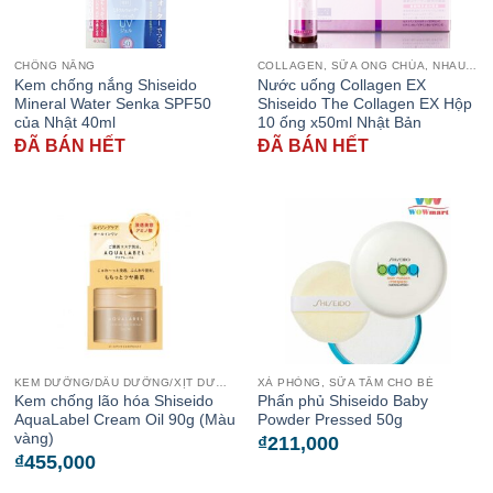
CHỐNG NẮNG
COLLAGEN, SỮA ONG CHÚA, NHAU THAI CỪU
Kem chống nắng Shiseido
Nước uống Collagen EX
Mineral Water Senka SPF50
Shiseido The Collagen EX Hộp
của Nhật 40ml
10 ống x50ml Nhật Bản
ĐÃ BÁN HẾT
ĐÃ BÁN HẾT
KEM DƯỠNG/DẦU DƯỠNG/XỊT DƯỠNG
XÀ PHÒNG, SỮA TẮM CHO BÉ
Kem chống lão hóa Shiseido
Phấn phủ Shiseido Baby
AquaLabel Cream Oil 90g (Màu
Powder Pressed 50g
vàng)
₫
211,000
₫
455,000