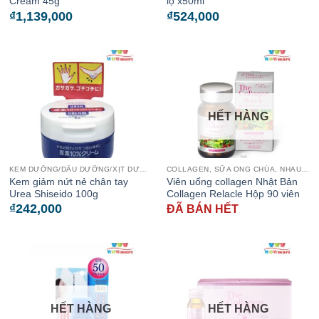
Cream 45g
lọ x50ml
₫
1,139,000
₫
524,000
HẾT HÀNG
KEM DƯỠNG/DẦU DƯỠNG/XỊT DƯỠNG
COLLAGEN, SỮA ONG CHÚA, NHAU THAI CỪU
Kem giảm nứt nẻ chân tay
Viên uống collagen Nhật Bản
Urea Shiseido 100g
Collagen Relacle Hộp 90 viên
₫
242,000
ĐÃ BÁN HẾT
HẾT HÀNG
HẾT HÀNG