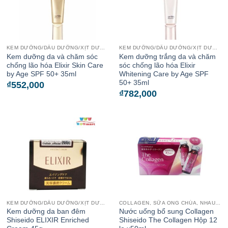
KEM DƯỠNG/DẦU DƯỠNG/XỊT DƯỠNG
KEM DƯỠNG/DẦU DƯỠNG/XỊT DƯỠNG
Kem dưỡng da và chăm sóc
Kem dưỡng trắng da và chăm
chống lão hóa Elixir Skin Care
sóc chống lão hóa Elixir
by Age SPF 50+ 35ml
Whitening Care by Age SPF
50+ 35ml
₫
552,000
₫
782,000
KEM DƯỠNG/DẦU DƯỠNG/XỊT DƯỠNG
COLLAGEN, SỮA ONG CHÚA, NHAU THAI CỪU
Kem dưỡng da ban đêm
Nước uống bổ sung Collagen
Shiseido ELIXIR Enriched
Shiseido The Collagen Hộp 12