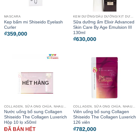
MASCARA
KEM DƯỠNG/DẦU DƯỠNG/XỊT DƯỠNG
Kẹp bấm mi Shiseido Eyelash
Sữa dưỡng ẩm Elixir Advanced
Curler
Skin Care By Age Emulsion III
130ml
₫
359,000
₫
630,000
HẾT HÀNG
COLLAGEN, SỮA ONG CHÚA, NHAU THAI CỪU
COLLAGEN, SỮA ONG CHÚA, NHAU THAI CỪU
Nước uống bổ sung Collagen
Viên uống bổ sung Collagen
Shiseido The Collagen Luxerich
Shiseido The Collagen Luxerich
Hộp 10 lọ x50ml
126 viên
₫
782,000
ĐÃ BÁN HẾT