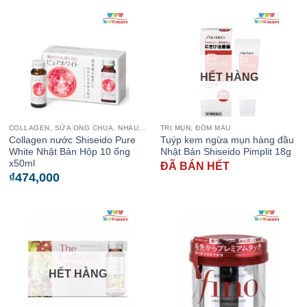
HẾT HÀNG
COLLAGEN, SỮA ONG CHÚA, NHAU THAI CỪU
TRỊ MỤN, ĐỐM MÀU
Collagen nước Shiseido Pure
Tuýp kem ngừa mụn hàng đầu
White Nhật Bản Hộp 10 ống
Nhật Bản Shiseido Pimplit 18g
x50ml
ĐÃ BÁN HẾT
₫
474,000
HẾT HÀNG