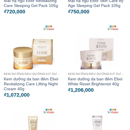
Mặt nạ ngủ Elixir Revitalizing
Mặt nạ ngủ Elixir Skin Care by
Care Sleeping Gel Pack 105g
Age Sleeping Gel Pack 105g
₫
720,000
₫
750,000
KEM DƯỠNG/DẦU DƯỠNG/XỊT DƯỠNG
KEM DƯỠNG/DẦU DƯỠNG/XỊT DƯỠNG
Kem dưỡng da ban đêm Elixir
Kem dưỡng da ban đêm Elixir
Revitalizing Care Lifting Night
White Reset Brightenist 40g
Cream 40g
₫
1,206,000
₫
1,072,000