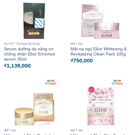
HUYẾT THANH/SERUM
MẶT NẠ
Serum dưỡng da nâng cơ
Mặt nạ ngủ Elixir Whitening &
chống nhăn Elixir Enriched
Revitalizing Clean Pack 105g
serum 35ml
₫
750,000
₫
1,139,000
MẶT NẠ
MẶT NẠ