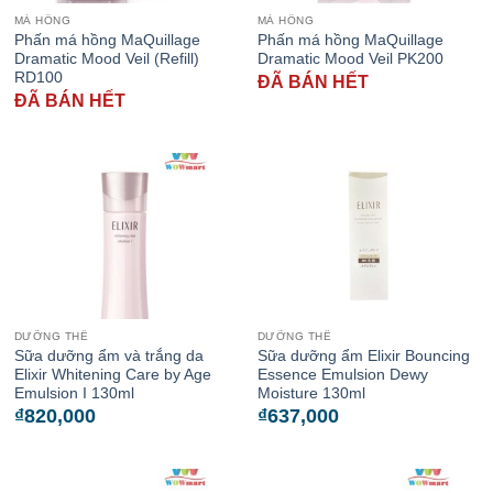
MÁ HỒNG
MÁ HỒNG
Phấn má hồng MaQuillage
Phấn má hồng MaQuillage
Dramatic Mood Veil (Refill)
Dramatic Mood Veil PK200
RD100
ĐÃ BÁN HẾT
ĐÃ BÁN HẾT
DƯỠNG THỂ
DƯỠNG THỂ
Sữa dưỡng ẩm và trắng da
Sữa dưỡng ẩm Elixir Bouncing
Elixir Whitening Care by Age
Essence Emulsion Dewy
Emulsion I 130ml
Moisture 130ml
₫
820,000
₫
637,000