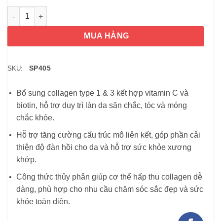
Viên uống Collagen NeoCell Grassfed Collagen Peptides Vitami
MUA HÀNG
SP405
SKU:
Bổ sung collagen type 1 & 3 kết hợp vitamin C và
biotin, hỗ trợ duy trì làn da săn chắc, tóc và móng
chắc khỏe.
Hỗ trợ tăng cường cấu trúc mô liên kết, góp phần cải
thiện độ đàn hồi cho da và hỗ trợ sức khỏe xương
khớp.
Công thức thủy phân giúp cơ thể hấp thu collagen dễ
dàng, phù hợp cho nhu cầu chăm sóc sắc đẹp và sức
khỏe toàn diện.