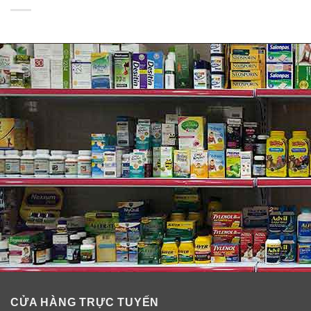
móng yếu và gãy và hư hỏng.
Collagen là thành phần làm dầy tóc đồng thời
giảm rụng tóc. Bổ sung Collagen +C để giúp tóc
chắc khỏe và đẹp hơn
CỬA HÀNG TRỰC TUYẾN