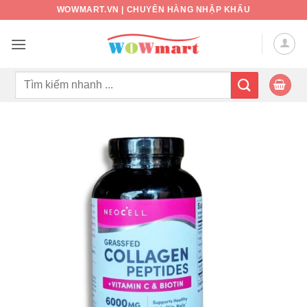
Bỏ
WOWMART.VN | CHUYÊN HÀNG NHẬP KHẨU
qua
nội
dung
Tìm
kiếm: