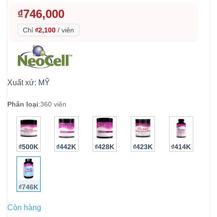
₫
746,000
Chỉ
₫2,100
/
viên
Xuất xứ:
MỸ
Phân loại
:
360 viên
₫500K
₫442K
₫428K
₫423K
₫414K
₫746K
Còn hàng