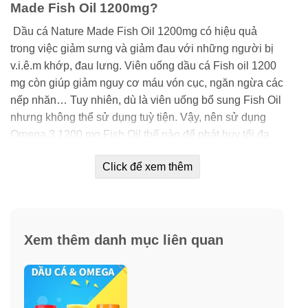
Made Fish Oil 1200mg?
Dầu cá Nature Made Fish Oil 1200mg có hiệu quả
trong việc giảm sưng và giảm đau với những người bị
v.i.ê.m khớp, đau lưng. Viên uống dầu cá Fish oil 1200
mg còn giúp giảm nguy cơ máu vón cục, ngăn ngừa các
nếp nhăn… Tuy nhiên, dù là viên uống bổ sung Fish Oil
nhưng không thể sử dụng tuỳ tiện. Vậy, nên sử dụng
Omega 3 1200 mg Fish Oil thế nào để phát huy tối đa
tác dụng của viên dầu cá ?
Click để xem thêm
Đúng thời điểm
– Dầu cá Fish Oil 1200mg Omega 3 là dạng vitamin, tan
trong dầu. Fish Oil 1200 mg Omega 3 chỉ được hấp thu
Xem thêm danh mục liên quan
tốt khi có dung môi phù hợp. Do đó, nên uống dầu cá
Fish Oil 1200mg 360mg Omega-3 Nature Made sau
bữa ăn. Lượng chất béo có được sau bữa ăn kích thích
tăng khả năng hấp thụ chất từ viên dầu cá.