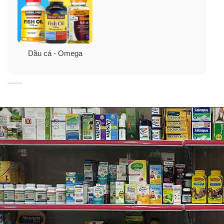
Đúng liều lượng
– Khi chế độ ăn không cung cấp đủ vitamin A, có thể bổ
Dầu cá - Omega
sung trực tiếp bằng cách uống dầu cá. Tuy nhiên, cần
tuân theo đúng liều lượng quy định của bác sĩ, đặc biệt
là những người dễ bị dị ứng, có các bệnh về tim
mạch… Dầu cá chứa nhiều vitamin A, nếu không hấp
thụ hết sẽ tích luỹ trong cơ thể và có thể gây ngộ độc.
Đúng đối tượng
– Nhóm đối tượng cần bổ sung dầu cá là : người ăn
chay trường, người cao tuổi, phụ nữ có thai, cho con bú
(sau đẻ 1 tháng), người nghiện r.ư.ợ.u… Trẻ bị suy dinh
dưỡng, chậm lớn, hoặc trẻ sau khi bệnh ho, tiêu chảy…,
trẻ hay khóc về đêm nên cho dùng thêm dầu cá.