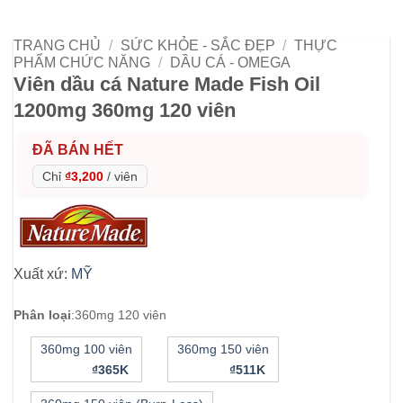
TRANG CHỦ
/
SỨC KHỎE - SẮC ĐẸP
/
THỰC
PHẨM CHỨC NĂNG
/
DẦU CÁ - OMEGA
Viên dầu cá Nature Made Fish Oil
1200mg 360mg 120 viên
ĐÃ BÁN HẾT
Chỉ
₫3,200
/
viên
Xuất xứ:
MỸ
Phân loại
:
360mg 120 viên
360mg 100 viên
360mg 150 viên
₫365K
₫511K