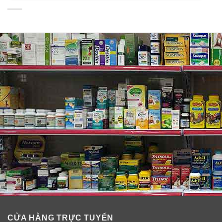
tuân theo đúng liều lượng quy định của bác sĩ, đặc biệt
là những người dễ bị dị ứng, có các bệnh về tim
mạch… Dầu cá chứa nhiều vitamin A, nếu không hấp
thụ hết sẽ tích luỹ trong cơ thể và có thể gây ngộ độc.
Đúng đối tượng
– Nhóm đối tượng cần bổ sung dầu cá là : người ăn
chay trường, người cao tuổi, phụ nữ có thai, cho con bú
(sau đẻ 1 tháng), người nghiện rượu… Trẻ bị suy dinh
dưỡng, chậm lớn, hoặc trẻ sau khi bệnh ho, tiêu chảy…,
trẻ hay khóc về đêm nên cho dùng thêm dầu cá.
CỬA HÀNG TRỰC TUYẾN