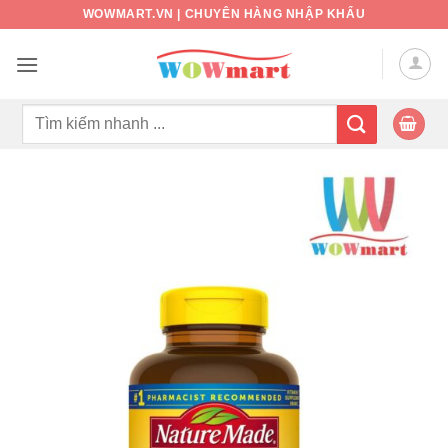
Bỏ
WOWMART.VN | CHUYÊN HÀNG NHẬP KHẨU
qua
nội
dung
Tìm
kiếm: