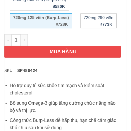
₫580K
720mg 125 viên (Burp-Less)
720mg 290 viên
₫728K
₫773K
Dầu cá Nature Made Fish Oil 1200mg 720mg Omega-3 125 viên 
MUA HÀNG
SP486424
SKU:
Hỗ trợ duy trì sức khỏe tim mạch và kiểm soát
cholesterol.
Bổ sung Omega-3 giúp tăng cường chức năng não
bộ và thị lực.
Công thức Burp-Less dễ hấp thu, hạn chế cảm giác
khó chịu sau khi sử dụng.