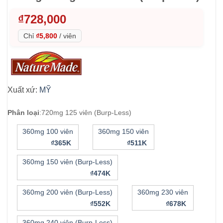
₫
728,000
Chỉ
₫5,800
/
viên
Xuất xứ:
MỸ
Phân loại
:
720mg 125 viên (Burp-Less)
360mg 100 viên
360mg 150 viên
₫365K
₫511K
360mg 150 viên (Burp-Less)
₫474K
360mg 200 viên (Burp-Less)
360mg 230 viên
₫552K
₫678K
360mg 240 viên (Burp-Less)