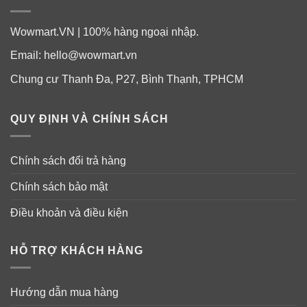
Wowmart.VN | 100% hàng ngoại nhập.
Email:
hello@wowmart.vn
Chung cư Thanh Đa, P27, Bình Thạnh, TPHCM
QUY ĐỊNH VÀ CHÍNH SÁCH
Chính sách đổi trả hàng
Dầu cá Nature Made với
Fish Oil 1200mg
Chính sách bảo mật
Tin tưởng sức khỏe tim mạch của bạn với Dầu cá
Điều khoản và điều kiện
Nature Made 1200mg, mỗi viên uống cung cấp 720 mg
axit béo Omega-3, giúp hỗ trợ tim khỏe mạnh.
HỖ TRỢ KHÁCH HÀNG
Nature Made được ủng hộ bởi các chuyên gia hàng đầu
về sức khỏe tim mạch, những người đưa ra gợi ý là
Hướng dẫn mua hàng
dùng 2 khẩu phần cá có chứa chất béo mỗi tuần để hỗ