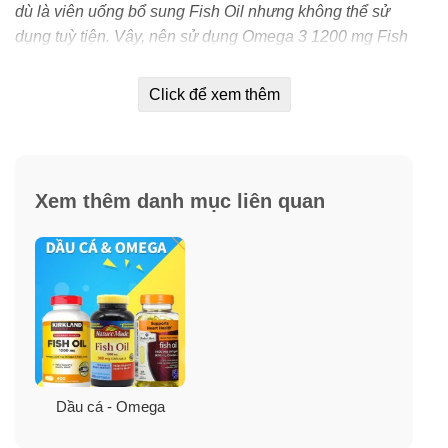
dù là viên uống bổ sung Fish Oil nhưng không thể sử
dụng tuỳ tiện. Vậy, nên sử dụng O
mega 3 1200 mg Fish
Oil
thế nào để phát huy tối đa tác dụng của viên dầu cá
?
Click để xem thêm
Đúng thời điểm
– Dầu cá
Fish Oil 1200mg O
mega 3 720mg
là dạng
Xem thêm danh mục liên quan
vitamin, tan trong dầu. F
ish Oil 1200 mg Omega 3 của
Nature Made
chỉ được hấp thu tốt khi có dung môi phù
hợp. Do đó, nên uống dầu cá F
ish Oil 1200mg 720mg
Omega-3 Nature Made
sau bữa ăn. Lượng chất béo có
được sau bữa ăn kích thích tăng khả năng hấp thụ chất
từ viên dầu cá.
Đúng liều lượng
Dầu cá - Omega
– Khi chế độ ăn không cung cấp đủ vitamin A, có thể bổ
sung trực tiếp bằng cách uống dầu cá. Tuy nhiên, cần