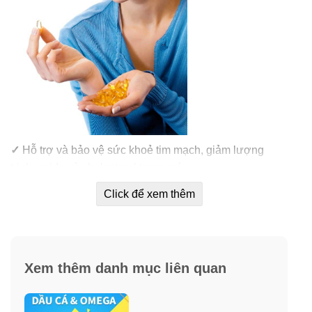
✓
Hỗ trợ và bảo vệ sức khoẻ tim mạch, giảm lượng
triglyceride và cholesterol trong máu.
Click để xem thêm
✓
Giảm nguy cơ bệnh tim mạch, huyết áp.
✓
Đảm bảo chức năng não bộ, tăng cường trí nhớ, khả
năng nhận thức, tư duy và sức tập trung.
Xem thêm danh mục liên quan
✓
Bảo vệ mắt, nuôi dưỡng mô võng mạc mắt, giảm khô
mắt, mỏi mắt.