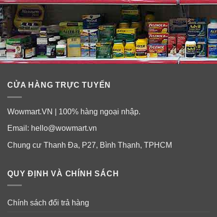
CỬA HÀNG TRỰC TUYẾN
Wowmart.VN | 100% hàng ngoại nhập.
Email:
hello@wowmart.vn
Chung cư Thanh Đa, P27, Bình Thạnh, TPHCM
QUY ĐỊNH VÀ CHÍNH SÁCH
Chính sách đổi trả hàng
Hình ảnh chỉ mang tính chất minh họa. Mẫu mã/ Bao bì/
Màu sắc sản phẩm có thể được thay đổi theo thời gian.