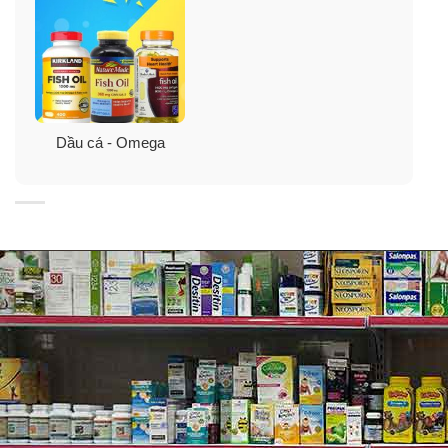
✓
Ngăn ngừa và giảm đau nhức xương khớp.
✓
Tăng cường miễn dịch và nâng cao sức khỏe của cơ
thể.
✓
Làm đẹp da, ngăn chặn lão hoá da, giảm nếp nhăn,
Dầu cá - Omega
cân bằng độ ẩm da.
Tìm hiểu thêm về:
Omega-3 hạn chế cơn đau tim
đáng ngạc nhiên
Thành phần dầu cá Puritan’s Pride Omega
3 Fish Oil 1000mg
Axit béo omega 3, EPA, DHA, các axit béo, gelatin,
glycerin thực vật, lipid cô đặc, các thành phần tinh chất
cá cơm, cá thu, cá mòi.