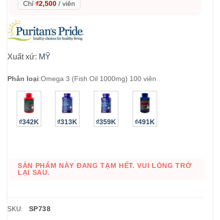
Chỉ
₫2,500
/
viên
Xuất xứ:
MỸ
Phân loại
:
Omega 3 (Fish Oil 1000mg) 100 viên
₫342K
₫313K
₫359K
₫491K
SẢN PHẨM NÀY ĐANG TẠM HẾT. VUI LÒNG TRỞ
LẠI SAU.
SP738
SKU: