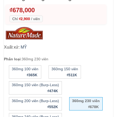
₫
678,000
Chỉ
₫2,900
/
viên
Xuất xứ:
MỸ
Phân loại
:
360mg 230 viên
360mg 100 viên
360mg 150 viên
₫365K
₫511K
360mg 150 viên (Burp-Less)
₫474K
360mg 200 viên (Burp-Less)
360mg 230 viên
₫552K
₫678K
360mg 240 viên (Burp-Less)