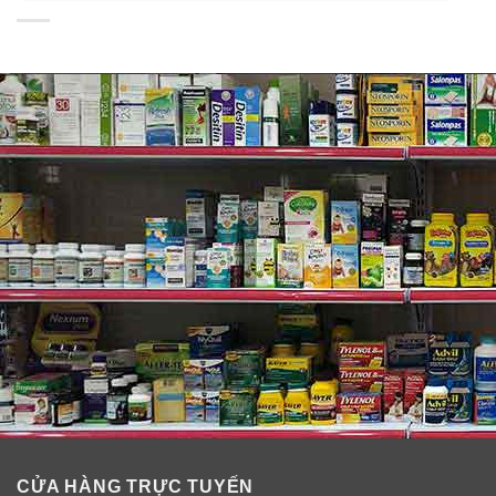
là những người dễ bị dị ứng, có các bệnh về tim
mạch… Dầu cá chứa nhiều vitamin A, nếu không hấp
thụ hết sẽ tích luỹ trong cơ thể và có thể gây ngộ độc.
Đúng đối tượng
– Nhóm đối tượng cần bổ sung dầu cá là : người ăn
chay trường, người cao tuổi, phụ nữ có thai, cho con bú
(sau đẻ 1 tháng), người nghiện r.ư.ợ.u… Trẻ bị suy dinh
dưỡng, chậm lớn, hoặc trẻ sau khi bệnh ho, tiêu chảy…,
trẻ hay khóc về đêm nên cho dùng thêm dầu cá.
Dầu cá Nature Made
Fish Oil 1200mg
Tin tưởng sức khỏe tim mạch của bạn với Dầu cá
Nature Made 1200mg, mỗi 2 viên uống cung cấp 720
mg axit béo Omega-3, giúp hỗ trợ tim khỏe mạnh.
CỬA HÀNG TRỰC TUYẾN