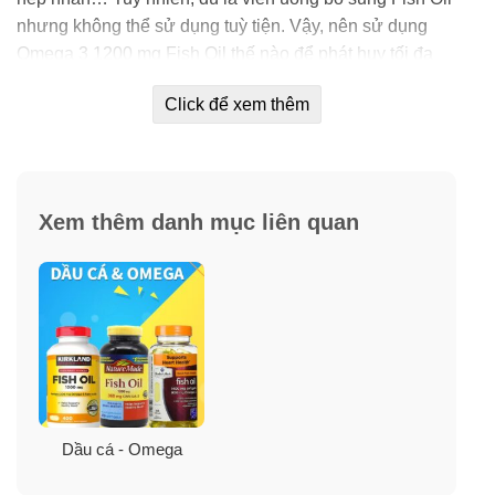
nhưng không thể sử dụng tuỳ tiện. Vậy, nên sử dụng
Omega 3 1200 mg Fish Oil thế nào để phát huy tối đa
tác dụng của viên dầu cá ?
Click để xem thêm
Đúng thời điểm
– Dầu cá Fish Oil 1200mg Omega 3 là dạng vitamin, tan
trong dầu. Fish Oil 1200 mg Omega 3 chỉ được hấp thu
Xem thêm danh mục liên quan
tốt khi có dung môi phù hợp. Do đó, nên uống dầu cá
Fish Oil 1200mg 360mg Omega-3 Nature Made sau
bữa ăn. Lượng chất béo có được sau bữa ăn kích thích
tăng khả năng hấp thụ chất từ viên dầu cá.
Đúng liều lượng
– Khi chế độ ăn không cung cấp đủ vitamin A, có thể bổ
Dầu cá - Omega
sung trực tiếp bằng cách uống dầu cá. Tuy nhiên, cần
tuân theo đúng liều lượng quy định của bác sĩ, đặc biệt