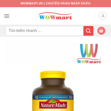
Bỏ
WOWMART.VN | CHUYÊN HÀNG NHẬP KHẨU
qua
nội
dung
Tìm
kiếm: