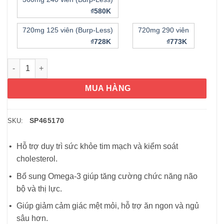
₫580K
720mg 125 viên (Burp-Less)
720mg 290 viên
₫728K
₫773K
Viên dầu cá Nature Made Fish Oil 1200mg 360mg 230 Softgels 
MUA HÀNG
SP465170
SKU:
Hỗ trợ duy trì sức khỏe tim mạch và kiểm soát
cholesterol.
Bổ sung Omega-3 giúp tăng cường chức năng não
bộ và thị lực.
Giúp giảm cảm giác mệt mỏi, hỗ trợ ăn ngon và ngủ
sâu hơn.