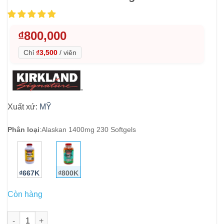
₫
800,000
Chỉ
₫3,500
/
viên
Xuất xứ:
MỸ
Phân loại
:
Alaskan 1400mg 230 Softgels
₫667K
₫800K
Còn hàng
Dầu cá Alaska Kirkland Signature Wild Alaskan Fish Oil 1400mg