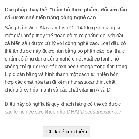
Giải pháp thay thế “toàn bộ thực phẩm” đối với dầu
cá được chế biến bằng công nghệ cao
Sản phẩm Wild Alaskan Fish Oil 1400mg sẽ mang lại
một giải pháp thay thế “toàn bộ thực phẩm” đối với dầu
cá biển sâu được xử lý với công nghệ cao. Loại dầu có
thể ăn được này được làm bằng bộ phận các loại thực
phẩm có ứng dụng công nghệ chiết xuất ép lạnh, nó
không chỉ giữ được các axit béo Omega trong tình trạng
Lipid cân bằng và hình thành một cách tự nhiên hỗn
hợp các chất hòa tan đi kèm như astaxanthin, chất
chống ô xy hóa mạnh và các chất vitamin A và D.
Điều này có nghĩa là quý khách hàng có thể có được
các lợi ích về sức khỏe nhờ DHA((
Docosahexaenoic
Acid
), EPA (
Eicosapentaenoic Acid
), DPA
(
Docosapentaenoic Acid
), LA (
Linoleic Acid
), ALA
Click để xem thêm
(
Alpha Linoleic Acid
), AA (
Arachidonic Acid
), GLA