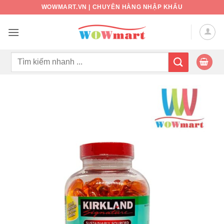
Bỏ
WOWMART.VN | CHUYÊN HÀNG NHẬP KHẨU
qua
nội
dung
Tìm
kiếm: