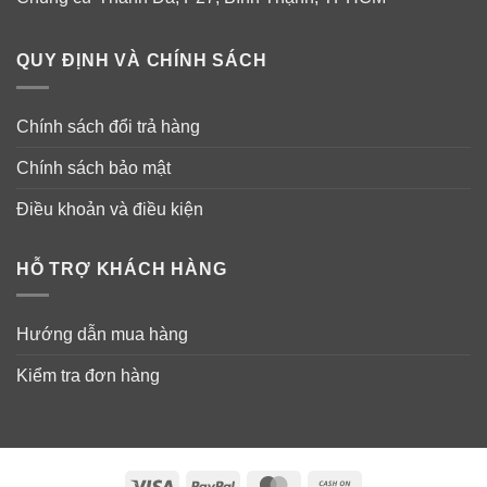
Giúp hỗ trợ và duy trì sức khỏe tim và hệ tim mạch
Giúp hỗ trợ mức Lipid cho sức khỏe
QUY ĐỊNH VÀ CHÍNH SÁCH
Cùng với Vitamin A giúp hỗ trợ thị lực và Vitamin D
cho thể trạng khỏe mạnh và sức khỏe cho xương.
Chính sách đổi trả hàng
Chính sách bảo mật
Điều khoản và điều kiện
HỖ TRỢ KHÁCH HÀNG
Hướng dẫn mua hàng
Kiểm tra đơn hàng
Sản phẩm
Wild Alaskan Fish Oil 1400mg
của chúng
Visa
PayPal
MasterCard
Cash