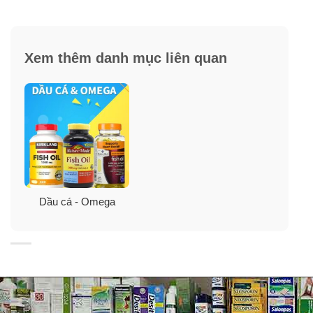
(
Gamma-Linoleic Acid
), and DGLA (
Dihomo-Gamma-
Linoleic Acid
),, cung cấp cho nhiều chất dinh dưỡng
omega hoàn chỉnh hơn các chất Lipid tự nhiên.
Xem thêm danh mục liên quan
Dầu cá - Omega