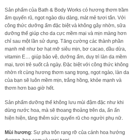
Sản phẩm của Bath & Body Works có hương thơm trầm
ấm quyến rũ, ngọt ngào dịu dàng, mát mẻ tươi tắn. Với
công thức dưỡng ẩm đặc biệt và không gây nhờn, sữa
dưỡng thể giúp cho da cực mềm mại và mịn màng hơn
chỉ sau một lần sử dụng. Tăng cường các thành phần
mạnh mẽ như bơ hạt mỡ siêu mịn, bơ cacao, dầu dừa,
vitamin E… giúp bảo vệ, dưỡng ẩm, duy trì làn da mềm
mại, tươi trẻ suốt cả ngày. Đặc biệt với công thức không
nhờn rít cùng hương thơm sang trọng, ngọt ngào, làn da
của bạn sẽ luôn mềm mịn, trắng hồng, khỏe mạnh và
thơm hơn bao giờ hết.
Sản phẩm dưỡng thể không lưu mùi đậm đặc như khi
dùng nước hoa, mà sẽ thoang thoảng trên da, ẩn ẩn
hiện hiện, tăng thêm sức quyến rũ cho người phụ nữ.
Mùi hương
: Sự pha trộn rạng rỡ của cánh hoa hướng