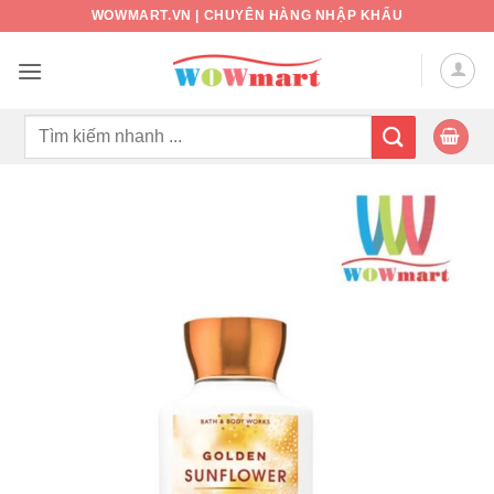
Bỏ
WOWMART.VN | CHUYÊN HÀNG NHẬP KHẨU
qua
nội
dung
Tìm
kiếm: