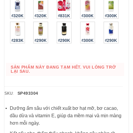
₫320K
₫320K
₫831K
₫300K
₫300K
₫283K
₫290K
₫290K
₫300K
₫290K
SẢN PHẨM NÀY ĐANG TẠM HẾT. VUI LÒNG TRỞ
LẠI SAU.
SP493304
SKU:
Dưỡng ẩm sâu với chiết xuất bơ hạt mỡ, bơ cacao,
dầu dừa và vitamin E, giúp da mềm mại và mịn màng
hơn mỗi ngày.