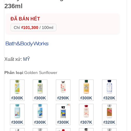
236ml
ĐÃ BÁN HẾT
Chỉ
₫101,300
/
100ml
Xuất xứ:
MỸ
Phân loại
:
Golden Sunflower
₫300K
₫300K
₫290K
₫300K
₫320K
₫300K
₫300K
₫300K
₫307K
₫320K