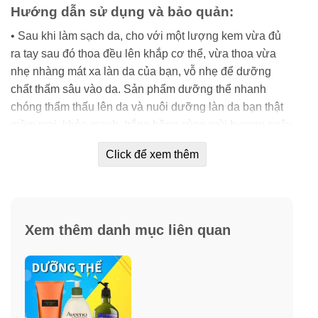
Hướng dẫn sử dụng và bảo quản:
• Sau khi làm sạch da, cho với một lượng kem vừa đủ
ra tay sau đó thoa đều lên khắp cơ thể, vừa thoa vừa
nhẹ nhàng mát xa làn da của bạn, vỗ nhẹ để dưỡng
chất thấm sâu vào da. Sản phẩm dưỡng thể nhanh
chóng thẩm thấu lên da và nuôi dưỡng làn da bạn thật
mềm mại, khỏe mạnh, trắng hồng cùng mùi hương ngây
ngất khó quên.
Click để xem thêm
• Sản phẩm phù hợp với mọi loại da.
• Nên sử dụng đều đặn hàng ngày để có kết quả chăm
sóc da tốt.
Xem thêm danh mục liên quan
• Bảo quản nơi khô ráo, thoáng mát, tránh ánh nắng trực
tiếp và nhiệt độ cao.
Khuyên dùng
: Để giữ mùi hương lâu bền hơn và cho