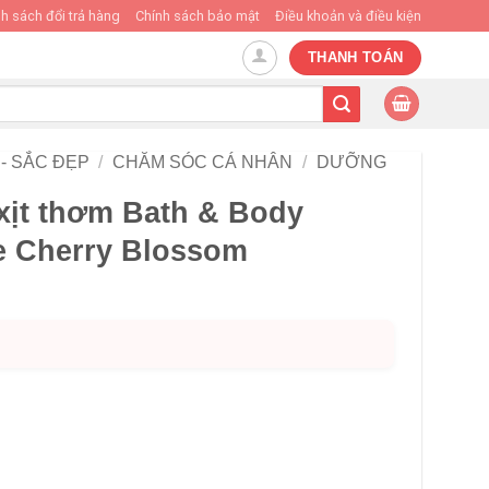
h sách đổi trả hàng
Chính sách bảo mật
Điều khoản và điều kiện
THANH TOÁN
- SẮC ĐẸP
/
CHĂM SÓC CÁ NHÂN
/
DƯỠNG
xịt thơm Bath & Body
e Cherry Blossom