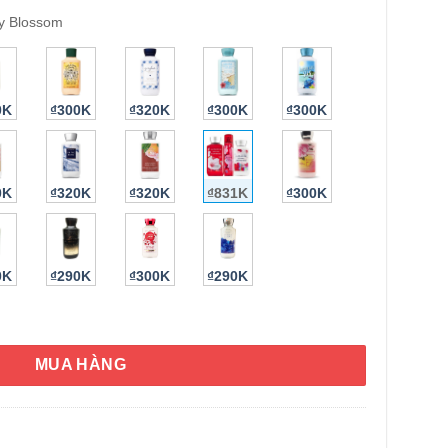
y Blossom
0K
₫300K
₫320K
₫300K
₫300K
0K
₫320K
₫320K
₫831K
₫300K
HÌNH THẬT
0K
₫290K
₫300K
₫290K
 & Body Works Japanese Cherry Blossom số lượng
MUA HÀNG