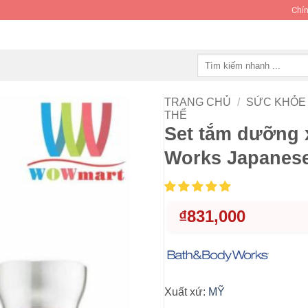
Chín
Tìm
kiếm:
TRANG CHỦ
/
SỨC KHỎE 
THỂ
Set tắm dưỡng 
Works Japanes
₫
831,000
Xuất xứ:
MỸ