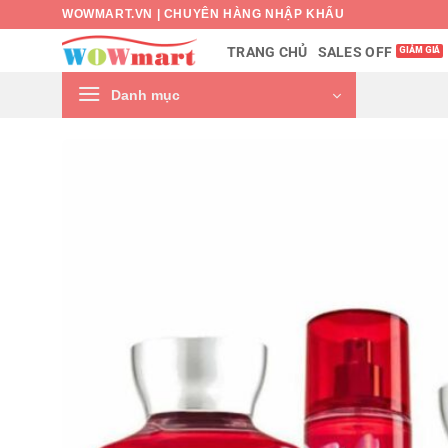
Bỏ
WOWMART.VN | CHUYÊN HÀNG NHẬP KHẨU
qua
SALES OFF
TRANG CHỦ
nội
dung
Danh mục