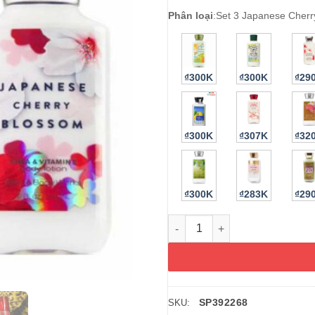
Phân loại
:
Set 3 Japanese Cherr
₫300K
₫300K
₫29
₫300K
₫307K
₫32
₫300K
₫283K
₫29
Set tắm dưỡng xịt thơm Bath
SP392268
SKU: