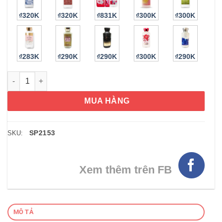
₫320K
₫320K
₫831K
₫300K
₫300K
₫283K
₫290K
₫290K
₫300K
₫290K
Sữa dưỡng thể Bath & Body Works Italian Citrus Sun Body Lot
MUA HÀNG
SP2153
SKU:
Xem thêm trên FB
MÔ TẢ