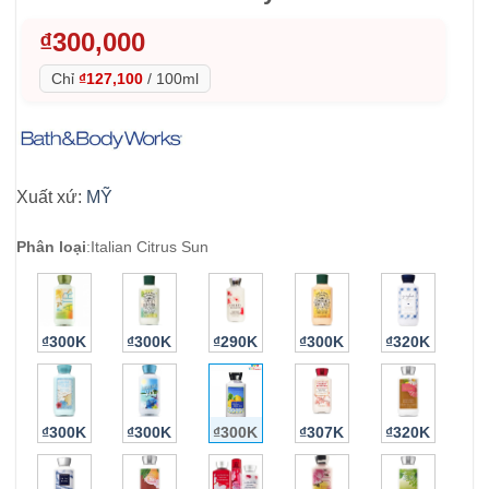
₫
300,000
Chỉ
₫127,100
/
100ml
Xuất xứ:
MỸ
Phân loại
:
Italian Citrus Sun
₫300K
₫300K
₫290K
₫300K
₫320K
₫300K
₫300K
₫300K
₫307K
₫320K