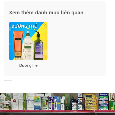
rạng rỡ và quyến rũ ở bất kỳ nơi đâu. Làn da sẽ trở nên
mịn màng, lấp lánh. Đồng thời mùi hương của mỗi bộ
Xem thêm danh mục liên quan
sưu tập sẽ cho các bạn đắm chìm, ngất ngây.
Khuyên dùng
: Để giữ mùi hương lâu bền hơn và cho
làn da hoàn hảo, bạn nên dùng kèm với các sản phẩm
cùng dòng như xịt toàn thân, sữa tắm, tẩy tế bào chết
toàn thân, sữa dưỡng ẩm body hoặc kem dưỡng ẩm
toàn thân.
Dưỡng thể