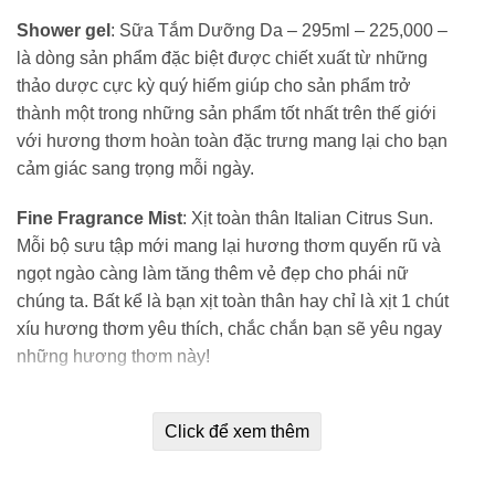
Shower gel
: Sữa Tắm Dưỡng Da – 295ml – 225,000 –
là dòng sản phẩm đặc biệt được chiết xuất từ những
thảo dược cực kỳ quý hiếm giúp cho sản phẩm trở
thành một trong những sản phẩm tốt nhất trên thế giới
với hương thơm hoàn toàn đặc trưng mang lại cho bạn
cảm giác sang trọng mỗi ngày.
Fine Fragrance Mist
: Xịt toàn thân Italian Citrus Sun.
Mỗi bộ sưu tập mới mang lại hương thơm quyến rũ và
ngọt ngào càng làm tăng thêm vẻ đẹp cho phái nữ
chúng ta. Bất kể là bạn xịt toàn thân hay chỉ là xịt 1 chút
xíu hương thơm yêu thích, chắc chắn bạn sẽ yêu ngay
những hương thơm này!
Diamond Shimmer Mist
: Nước hoa xịt toàn thân có
Click để xem thêm
nhũ với công thức mới với ánh nhũ lung linh tựa như
ánh sáng của những viên kim cương trong dòng sản
phẩm giúp cho phái đẹp chúng ta ngày càng trở nên