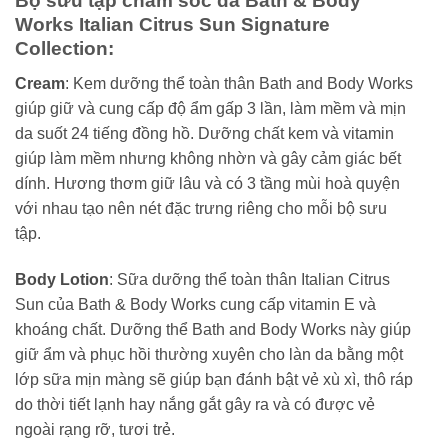
Bộ sưu tập chăm sóc da Bath & Body
Works Italian Citrus Sun Signature
Collection:
Cream
: Kem dưỡng thể toàn thân Bath and Body Works
giúp giữ và cung cấp độ ẩm gấp 3 lần, làm mềm và mịn
da suốt 24 tiếng đồng hồ. Dưỡng chất kem và vitamin
giúp làm mềm nhưng không nhờn và gây cảm giác bết
dính. Hương thơm giữ lâu và có 3 tầng mùi hoà quyện
với nhau tạo nên nét đặc trưng riêng cho mỗi bộ sưu
tập.
Body Lotion
: Sữa dưỡng thể toàn thân Italian Citrus
Sun của Bath & Body Works cung cấp vitamin E và
khoáng chất. Dưỡng thể Bath and Body Works này giúp
giữ ẩm và phục hồi thường xuyên cho làn da bằng một
lớp sữa mịn màng sẽ giúp bạn đánh bật vẻ xù xì, thô ráp
do thời tiết lạnh hay nắng gắt gây ra và có được vẻ
ngoài rạng rỡ, tươi trẻ.