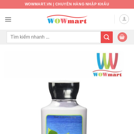
Bỏ
WOWMART.VN | CHUYÊN HÀNG NHẬP KHẨU
qua
nội
dung
Tìm
kiếm: