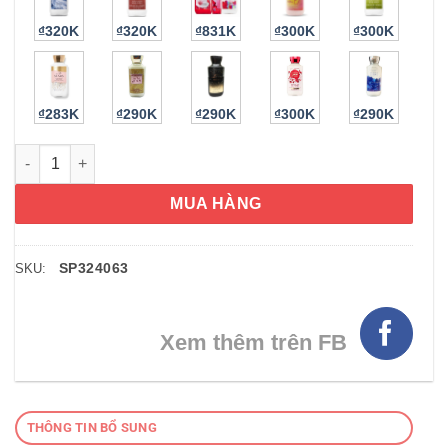
₫320K
₫320K
₫831K
₫300K
₫300K
₫283K
₫290K
₫290K
₫300K
₫290K
Sữa dưỡng thể Bath & Body Works Lotion Clementine Mint Le
MUA HÀNG
SP324063
SKU:
Xem thêm trên FB
THÔNG TIN BỔ SUNG