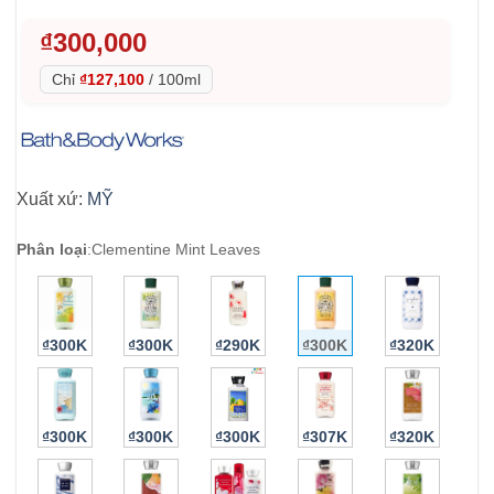
₫
300,000
Chỉ
₫127,100
/
100ml
Xuất xứ:
MỸ
Phân loại
:
Clementine Mint Leaves
₫300K
₫300K
₫290K
₫300K
₫320K
₫300K
₫300K
₫300K
₫307K
₫320K