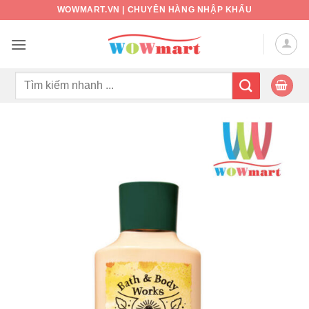
Bỏ
WOWMART.VN | CHUYÊN HÀNG NHẬP KHẨU
qua
nội
dung
Tìm
kiếm: