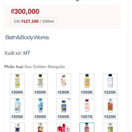
₫
300,000
Chỉ
₫127,100
/
100ml
Xuất xứ:
MỸ
Phân loại
:
Sun Golden Mangolia
₫300K
₫300K
₫290K
₫300K
₫320K
₫300K
₫300K
₫300K
₫307K
₫320K