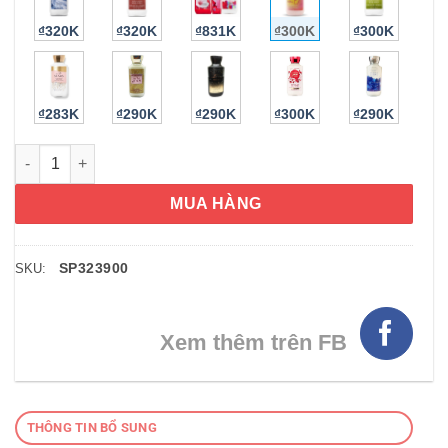
₫320K
₫320K
₫831K
₫300K
₫300K
₫283K
₫290K
₫290K
₫300K
₫290K
Sữa dưỡng thể Bath & Body Works Lotion Sun Golden Mangoli
MUA HÀNG
SP323900
SKU:
Xem thêm trên FB
THÔNG TIN BỔ SUNG