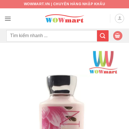
Bỏ
WOWMART.VN | CHUYÊN HÀNG NHẬP KHẨU
qua
nội
dung
Tìm
kiếm: