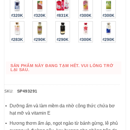
₫320K
₫320K
₫831K
₫300K
₫300K
₫283K
₫290K
₫290K
₫300K
₫290K
SẢN PHẨM NÀY ĐANG TẠM HẾT. VUI LÒNG TRỞ
LẠI SAU.
SP493291
SKU:
Dưỡng ẩm và làm mềm da nhờ công thức chứa bơ
hạt mỡ và vitamin E
Hương thơm ấm áp, ngọt ngào từ bánh gừng, lê phủ