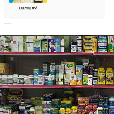
thơm toàn thân.
Dưỡng thể
Thông tin thương hiệu: Bath & Body Works là thương
hiệu mỹ phẩm chăm sóc cơ thể nổi tiếng của Mỹ được
thành lập vào năm 1990, là một nhãn hiệu chung tập
đoàn với Victorias Secret. Đây là thương hiệu có uy tín
lâu năm trong ngành công nghiệp chăm sóc cơ thể. Các
dòng sản phẩm nổi bật của Bath & Body Works bao
gồm các sản phẩm chăm sóc sắc đẹp như xịt thơm, gel
tắm, sữa dưỡng thể, kem dưỡng thể… và các sản phẩm
dùng trong spa với nhiều loại hương vị thơm ngát và
hương nguyên liệu chủ yếu từ thiên nhiên.