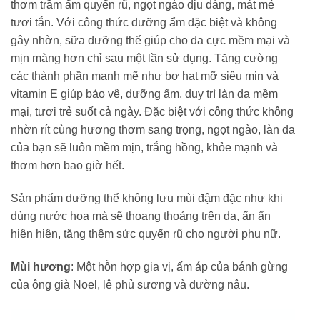
thơm trầm ấm quyến rũ, ngọt ngào dịu dàng, mát mẻ
tươi tắn. Với công thức dưỡng ẩm đặc biệt và không
gây nhờn, sữa dưỡng thể giúp cho da cực mềm mại và
mịn màng hơn chỉ sau một lần sử dụng. Tăng cường
các thành phần mạnh mẽ như bơ hạt mỡ siêu mịn và
vitamin E giúp bảo vệ, dưỡng ẩm, duy trì làn da mềm
mại, tươi trẻ suốt cả ngày. Đặc biệt với công thức không
nhờn rít cùng hương thơm sang trọng, ngọt ngào, làn da
của bạn sẽ luôn mềm mịn, trắng hồng, khỏe mạnh và
thơm hơn bao giờ hết.
Sản phẩm dưỡng thể không lưu mùi đậm đặc như khi
dùng nước hoa mà sẽ thoang thoảng trên da, ẩn ẩn
hiện hiện, tăng thêm sức quyến rũ cho người phụ nữ.
Mùi hương
: Một hỗn hợp gia vị, ấm áp của bánh gừng
của ông già Noel, lê phủ sương và đường nâu.