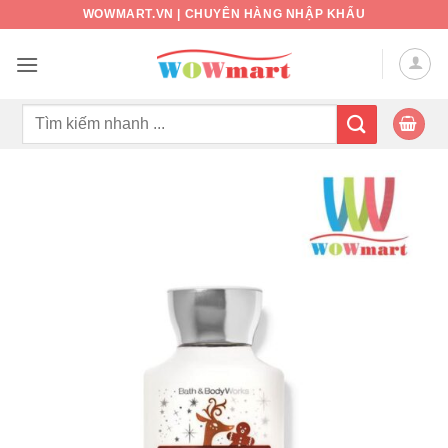
Bỏ
WOWMART.VN | CHUYÊN HÀNG NHẬP KHẨU
qua
nội
dung
Tìm
kiếm: