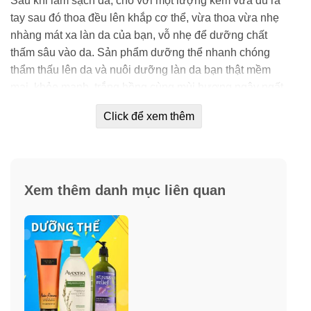
Sau khi làm sạch da, cho với một lượng kem vừa đủ ra
tay sau đó thoa đều lên khắp cơ thể, vừa thoa vừa nhẹ
nhàng mát xa làn da của bạn, vỗ nhẹ để dưỡng chất
thấm sâu vào da. Sản phẩm dưỡng thể nhanh chóng
thẩm thấu lên da và nuôi dưỡng làn da bạn thật mềm
mại, khỏe mạnh, trắng hồng cùng mùi hương ngây ngất
khó quên.
Click để xem thêm
Sản phẩm phù hợp với mọi loại da.
Nên sử dụng đều đặn hàng ngày để có kết quả chăm
sóc da tốt.
Xem thêm danh mục liên quan
Bảo quản nơi khô ráo, thoáng mát, tránh ánh nắng trực
tiếp và nhiệt độ cao.
Khuyên dùng
: Để giữ mùi hương lâu bền hơn và cho
làn da hoàn hảo, bạn nên dùng kèm với các sản phẩm
cùng dòng như tẩy tế bào chết toàn thân, sữa tắm, xịt