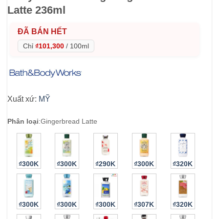
Latte 236ml
ĐÃ BÁN HẾT
Chỉ
₫101,300
/
100ml
Xuất xứ:
MỸ
Phân loại
:
Gingerbread Latte
₫300K
₫300K
₫290K
₫300K
₫320K
₫300K
₫300K
₫300K
₫307K
₫320K