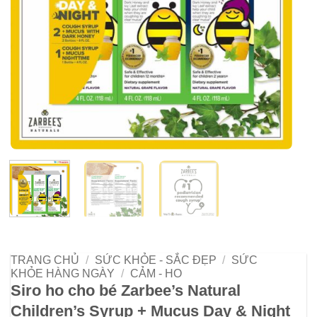
TRANG CHỦ
/
SỨC KHỎE - SẮC ĐẸP
/
SỨC
KHỎE HÀNG NGÀY
/
CẢM - HO
Siro ho cho bé Zarbee’s Natural
Children’s Syrup + Mucus Day & Night