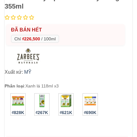
355ml
ĐÃ BÁN HẾT
Chỉ
₫226,500
/
100ml
Xuất xứ:
MỸ
Phân loại
:
Xanh lá 118ml x3
₫828K
₫267K
₫621K
₫690K