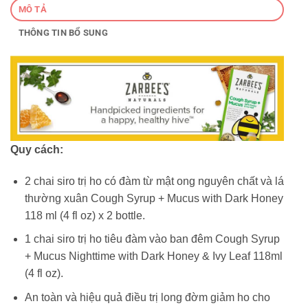
MÔ TẢ
THÔNG TIN BỔ SUNG
Quy cách:
2 chai siro trị ho có đàm từ mật ong nguyên chất và lá
thường xuân Cough Syrup + Mucus with Dark Honey
118 ml (4 fl oz) x 2 bottle.
1 chai siro trị ho tiêu đàm vào ban đêm Cough Syrup
+ Mucus Nighttime with Dark Honey & Ivy Leaf 118ml
(4 fl oz).
An toàn và hiệu quả điều trị long đờm giảm ho cho