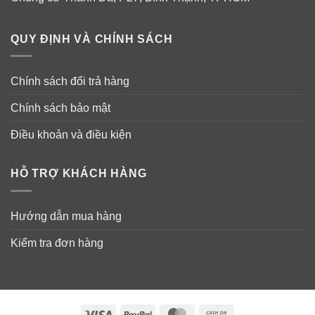
QUY ĐỊNH VÀ CHÍNH SÁCH
Các thành phần chính trong Zarbee’s
Naturals Children’s Cough Syrup + Mucus
Day & Night 355 ml
Chính sách đổi trả hàng
Chính sách bảo mật
Điều khoản và điều kiện
HỖ TRỢ KHÁCH HÀNG
Hướng dẫn mua hàng
Nguồn
mật ong
của Zarbee’s Natural
Kiểm tra đơn hàng
Children’s từ khắp nơi trên thế giới. Dark honey có màu
sẫm hơn các loại mật ong khác như loại dùng chung
với trà, lúa mạch. Mật ong đậm màu Dark Honey chứa
Visa
PayPal
MasterCard
Cash