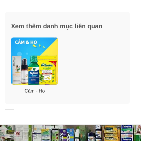
Hương vị nho tự nhiên.
Xem thêm danh mục liên quan
Siro chữa ho có đờm cho trẻ em ban đêm Cough
Syrup + Mucus Nighttime 118 ml
Cảm - Ho
Khi trẻ ho,