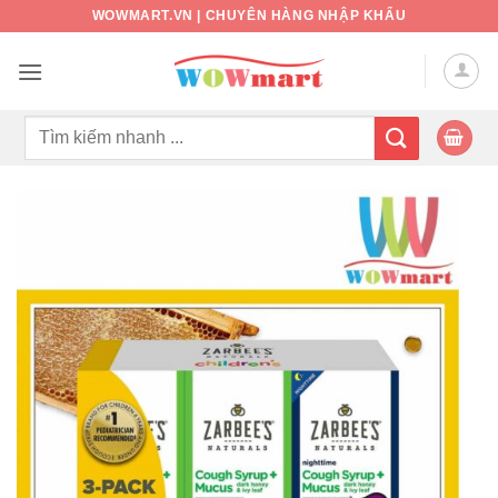
Bỏ
WOWMART.VN | CHUYÊN HÀNG NHẬP KHẨU
qua
nội
dung
Tìm
kiếm: