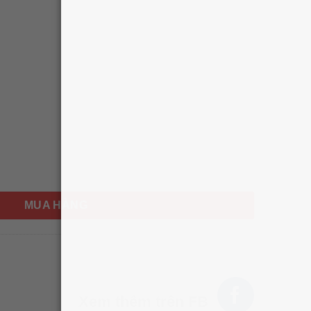
Coreana Shine Gold Pearl Premium 100ml số lượng
MUA HÀNG
HÌNH THẬT
Xem thêm trên FB