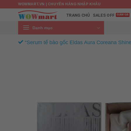
Bỏ
WOWMART.VN | CHUYÊN HÀNG NHẬP KHẨU
qua
SALES OFF
TRANG CHỦ
nội
dung
Danh mục
“Serum tế bào gốc Eldas Aura Coreana Shine