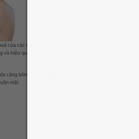
oá của các người đẹp trên thế giới. Thì sự ra đời
 và hiệu quả tái tạo, phục hồi và ngăn lão hoá của
p da căng bóng, trắng sáng, dưỡng ẩm và chống lão
huôn mặt.