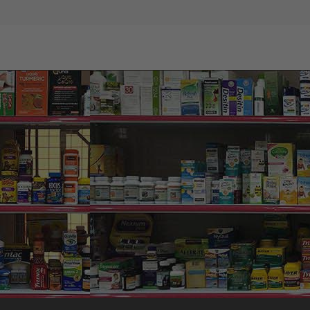
với quá trình làm đẹp tuy nhiên, nhưng còn ngại chi phí quá đắt
 phù hợp với ví tiền mà mang lại hiệu quả cao, đó là tinh chấ
i.