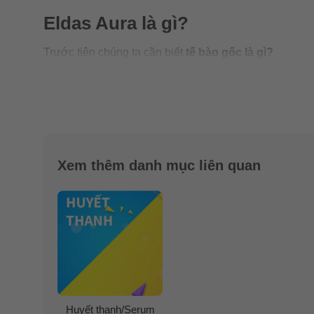
Eldas Aura là gì?
Trước tiên chúng ta cần biết
tế bào gốc là gì?
Tế bào gốc
được lấy từ cơ thể cụ thể là ở con người.
các tế bào con với từng chức năng riêng biệt.
Những tế bào con này trở thành các tế bào tự thân vớ
cơ thể có khả năng tự nhiên để tạo ra các loại tế bào 
Xem thêm danh mục liên quan
Eldas dòng Aura là tế bào gốc dạng serum dưỡng da chố
hay lo ngại da mình đang có tình trạng xuống sắc. Thì
được điều này.
Serum vàng Aura Eldas kết hợp nhiều thành phần nuôi 
loại vitamin.
“All in one” (tất cả trong một), chứng tỏ sự kết hợp 
Huyết thanh/Serum