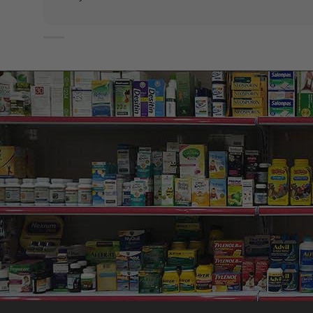
mang đến hiệu quả bất ngờ.
Nhiều người biết đến công dụng tuyệt vời từ vàng đối 
nhưng họ hoàn toàn có thể tìm thấy sản phẩm dưỡng da
Eldas này đang rất hot, bí quyết làm đẹp của mọi cô gá