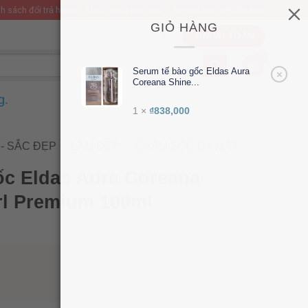
h sách đổi trả hàng
Chính sách bảo mật
Điều khoản và điều kiện
GIỎ HÀNG
THANH TOÁN
Serum tế bào gốc Eldas Aura
×
Coreana Shine...
g.
1 ×
₫
838,000
- SẮC ĐẸP
/
LÀM ĐẸP
/
CHĂM SÓC DA MẶT
/
ốc Eldas Aura Coreana
rl Premium 100ml