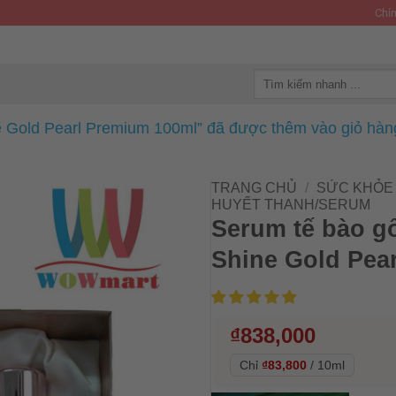
Chín
Tìm
kiếm:
 Gold Pearl Premium 100ml” đã được thêm vào giỏ hàn
TRANG CHỦ
/
SỨC KHỎE 
HUYẾT THANH/SERUM
Serum tế bào g
Shine Gold Pea
₫
838,000
Chỉ
₫83,800
/
10ml