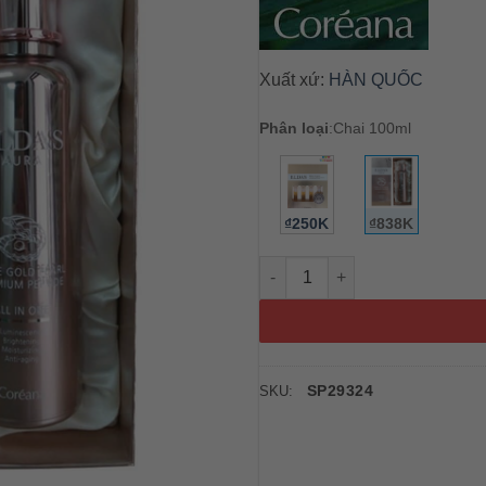
Xuất xứ:
HÀN QUỐC
Phân loại
:
Chai 100ml
₫250K
₫838K
Serum tế bào gốc Eldas Aura 
SP29324
SKU: