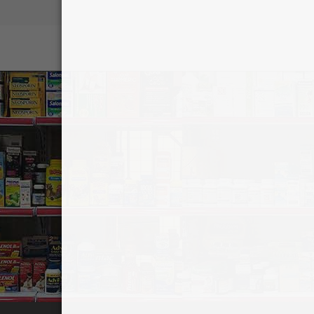
 đỏ, chỉ dành cho những người quý tộc, xa xỉ,
t vàng của Coreana. Chính vì vậy, sản phẩm Aura