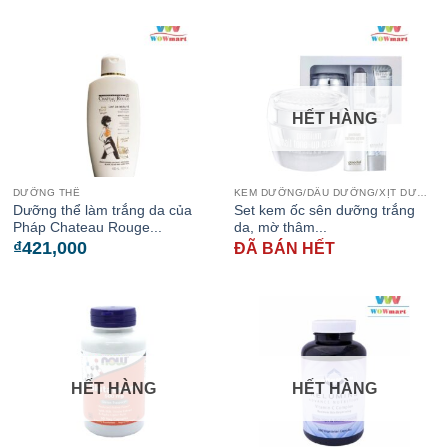
HẾT HÀNG
DƯỠNG THỂ
KEM DƯỠNG/DẦU DƯỠNG/XỊT DƯỠNG
Dưỡng thể làm trắng da của
Set kem ốc sên dưỡng trắng
Pháp Chateau Rouge...
da, mờ thâm...
₫
421,000
ĐÃ BÁN HẾT
HẾT HÀNG
HẾT HÀNG