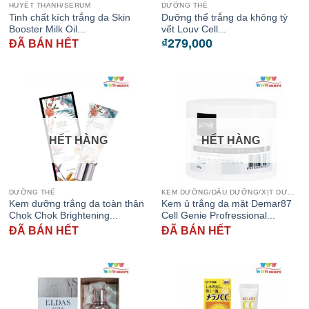
HUYẾT THANH/SERUM
DƯỠNG THỂ
Tinh chất kích trắng da Skin
Dưỡng thể trắng da không tỳ
Booster Milk Oil...
vết Louv Cell...
₫
279,000
ĐÃ BÁN HẾT
HẾT HÀNG
HẾT HÀNG
DƯỠNG THỂ
KEM DƯỠNG/DẦU DƯỠNG/XỊT DƯỠNG
Kem dưỡng trắng da toàn thân
Kem ủ trắng da mặt Demar87
Chok Chok Brightening...
Cell Genie Profressional...
ĐÃ BÁN HẾT
ĐÃ BÁN HẾT