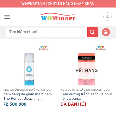
Bỏ
WOWMART.VN | CHUYÊN HÀNG NHẬP KHẨU
qua
nội
dung
Tìm
kiếm:
HẾT HÀNG
KEM DƯỠNG/DẦU DƯỠNG/XỊT DƯỠNG
KEM DƯỠNG/DẦU DƯỠNG/XỊT DƯỠNG
Kem sáng da giảm thâm nám
Kem dưỡng trắng sáng và phục
The Perfect Bleaching...
hồi da ban...
₫
2,500,000
ĐÃ BÁN HẾT