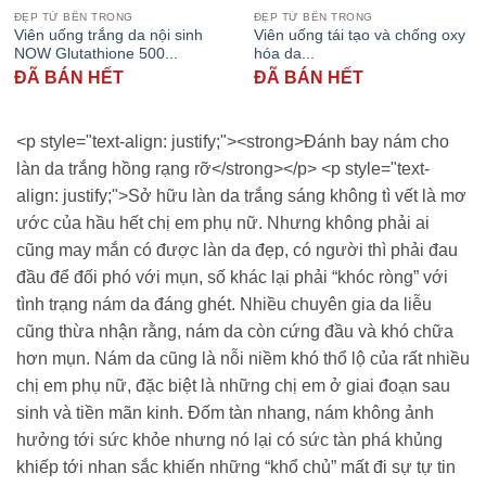
ĐẸP TỪ BÊN TRONG
ĐẸP TỪ BÊN TRONG
Viên uống trắng da nội sinh
Viên uống tái tạo và chống oxy
NOW Glutathione 500...
hóa da...
ĐÃ BÁN HẾT
ĐÃ BÁN HẾT
<p style="text-align: justify;"><strong>Đánh bay nám cho
làn da trắng hồng rạng rỡ</strong></p> <p style="text-
align: justify;">Sở hữu làn da trắng sáng không tì vết là mơ
ước của hầu hết chị em phụ nữ. Nhưng không phải ai
cũng may mắn có được làn da đẹp, có người thì phải đau
đầu để đối phó với mụn, số khác lại phải “khóc ròng” với
tình trạng nám da đáng ghét. Nhiều chuyên gia da liễu
cũng thừa nhận rằng, nám da còn cứng đầu và khó chữa
hơn mụn. Nám da cũng là nỗi niềm khó thổ lộ của rất nhiều
chị em phụ nữ, đặc biệt là những chị em ở giai đoạn sau
sinh và tiền mãn kinh. Đốm tàn nhang, nám không ảnh
hưởng tới sức khỏe nhưng nó lại có sức tàn phá khủng
khiếp tới nhan sắc khiến những “khổ chủ” mất đi sự tự tin