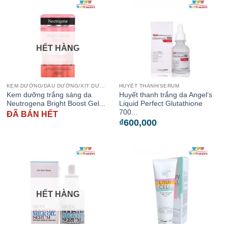
HẾT HÀNG
KEM DƯỠNG/DẦU DƯỠNG/XỊT DƯỠNG
HUYẾT THANH/SERUM
Kem dưỡng trắng sáng da
Huyết thanh trắng da Angel’s
Neutrogena Bright Boost Gel...
Liquid Perfect Glutathione
700...
ĐÃ BÁN HẾT
₫
600,000
HẾT HÀNG