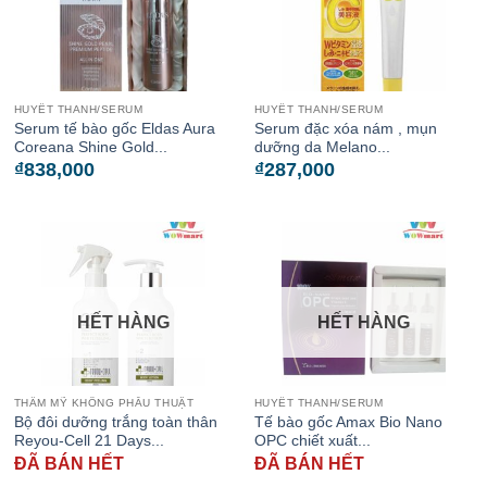
HUYẾT THANH/SERUM
HUYẾT THANH/SERUM
Serum tế bào gốc Eldas Aura
Serum đặc xóa nám , mụn
Coreana Shine Gold...
dưỡng da Melano...
₫
838,000
₫
287,000
HẾT HÀNG
HẾT HÀNG
THẨM MỸ KHÔNG PHẪU THUẬT
HUYẾT THANH/SERUM
Bộ đôi dưỡng trắng toàn thân
Tế bào gốc Amax Bio Nano
Reyou-Cell 21 Days...
OPC chiết xuất...
ĐÃ BÁN HẾT
ĐÃ BÁN HẾT