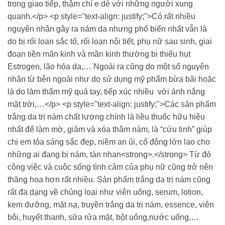
trong giao tiếp, thậm chí e dè với những người xung
quanh.</p> <p style="text-align: justify;">Có rất nhiều
nguyên nhân gây ra nám da nhưng phổ biến nhất vẫn là
do bị rối loạn sắc tố, rối loạn nội tiết, phụ nữ sau sinh, giai
đoạn tiền mãn kinh và mãn kinh thường bị thiếu hụt
Estrogen, lão hóa da,… Ngoài ra cũng do một số nguyên
nhân từ bên ngoài như do sử dụng mỹ phẩm bừa bãi hoặc
là do làm thẩm mỹ quá tay, tiếp xúc nhiều với ánh nắng
mặt trời,…</p> <p style="text-align: justify;">Các sản phẩm
trắng da trị nám chất lượng chính là liều thuốc hữu hiệu
nhất để làm mờ, giảm và xóa thâm nám, là “cứu tinh” giúp
chị em tỏa sáng sắc đẹp, niềm an ủi, cổ động lớn lao cho
những ai đang bị nám, tàn nhan<strong>.</strong> Từ đó
công việc và cuộc sống tình cảm của phụ nữ cũng trở nên
thăng hoa hơn rất nhiều. Sản phẩm trắng da trị nám cũng
rất đa dạng về chủng loại như viên uống, serum, lotion,
kem dưỡng, mặt nạ, truyền trắng da trị nám, essence, viên
bôi, huyết thanh, sữa rửa mặt, bột uống,nước uống,…