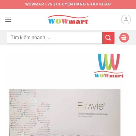
Bỏ
WOWMART.VN | CHUYÊN HÀNG NHẬP KHẨU
qua
nội
dung
Tìm
kiếm: