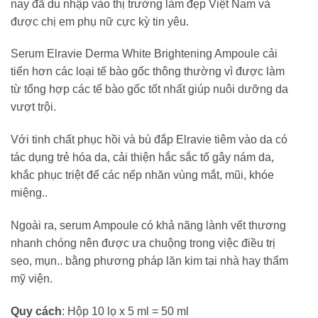
nay đã du nhập vào thị trường làm đẹp Việt Nam và
được chị em phụ nữ cực kỳ tin yêu.
Serum Elravie Derma White Brightening Ampoule cải
tiến hơn các loại tế bào gốc thông thường vì được làm
từ tổng hợp các tế bào gốc tốt nhất giúp nuôi dưỡng da
vượt trội.
Với tinh chất phục hồi và bù đắp Elravie tiêm vào da có
tác dụng trẻ hóa da, cải thiện hắc sắc tố gây nám da,
khắc phục triệt để các nếp nhăn vùng mắt, mũi, khóe
miệng..
Ngoài ra, serum Ampoule có khả năng lành vết thương
nhanh chóng nên được ưa chuộng trong việc điều trị
sẹo, mụn.. bằng phương pháp lăn kim tại nhà hay thẩm
mỹ viện.
Quy cách
: Hộp 10 lọ x 5 ml = 50 ml