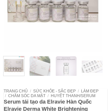
TRANG CHỦ
/
SỨC KHỎE - SẮC ĐẸP
/
LÀM ĐẸP
/
CHĂM SÓC DA MẶT
/
HUYẾT THANH/SERUM
Serum tái tạo da Elravie Hàn Quốc
Elravie Derma White Brightening