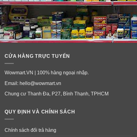
CỬA HÀNG TRỰC TUYẾN
Wowmart.VN | 100% hàng ngoại nhập.
Email:
hello@wowmart.vn
Chung cư Thanh Đa, P27, Bình Thạnh, TPHCM
Serum tái tạo da Elravie Derma White Brightening
Ampoule – Người bạn đồng hành cùng phái đẹp
QUY ĐỊNH VÀ CHÍNH SÁCH
Chính sách đổi trả hàng