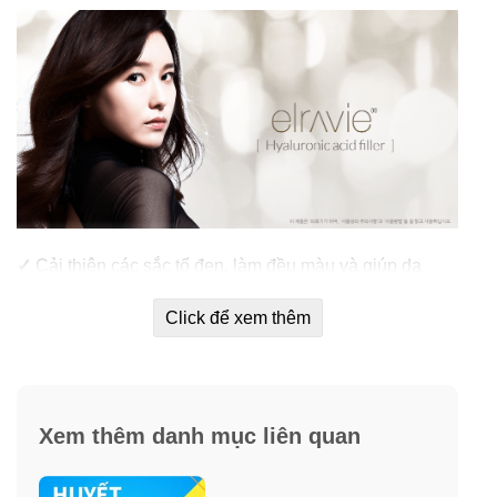
✓
Cải thiện các sắc tố đen, làm đều màu và giúp da
trắng sáng.
Click để xem thêm
✓
Chống oxy hóa mạnh mẽ có tác dụng làm trắng và trẻ
hóa da.
✓
Xoá mờ các nếp nhăn, chảy xệ, cải thiện đường nét
Xem thêm danh mục liên quan
gương mặt.