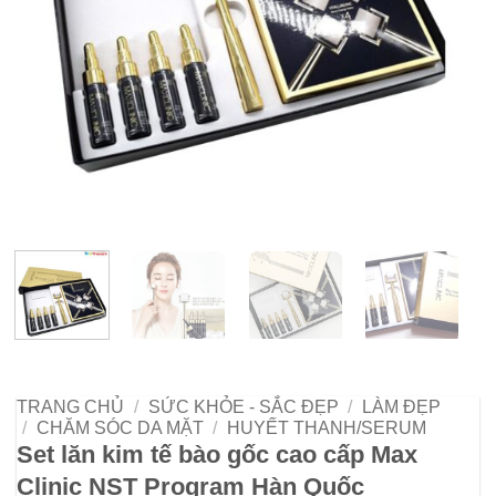
TRANG CHỦ
/
SỨC KHỎE - SẮC ĐẸP
/
LÀM ĐẸP
/
CHĂM SÓC DA MẶT
/
HUYẾT THANH/SERUM
Set lăn kim tế bào gốc cao cấp Max
Clinic NST Program Hàn Quốc