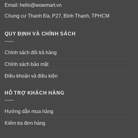
Email:
hello@wowmart.vn
Hạn chế quá trình lão hóa da, giúp làm giảm đi đáng
Chung cư Thanh Đa, P27, Bình Thạnh, TPHCM
kể các vết nhăn trên da.
Cải thiện và duy trì tính đàn hồi cho da, tình trạng da
QUY ĐỊNH VÀ CHÍNH SÁCH
được cải thiện tốt hơn, giúp làn da luôn sáng mịn,
trắng hồng tự nhiên.
Chính sách đổi trả hàng
Củng cố cấu trúc tế bào da, giúp da chống chịu tốt
hơn với các tác động từ môi trường bên ngoài.
Chính sách bảo mật
Điều khoản và điều kiện
HỖ TRỢ KHÁCH HÀNG
Hướng dẫn mua hàng
Kiểm tra đơn hàng