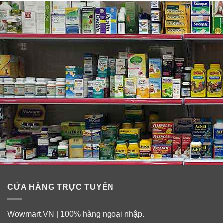
Phương pháp lăn kim
còn được gọi là phương pháp
điều trị vi điểm (Micro-Needling Therapy) giúp tăng sinh
Collagen điều trị các vấn đề lão hoá, và các khuyết
điểm trên da.
Bằng chứng về tính hiệu quả, độ an toàn của lăn kim tế
bào gốc là được các ngôi sao trên thế giới áp dụng như
Brad Pitt, Angelina Jolie, Demi Moore…
Tìm hiểu thêm
:
Top 5 set serum tái tạo da siêu hot
của Hàn Quốc mà phụ nữ ngoài 25 không thể bỏ
qua
Tác dụng hiệu quả của Set lăn kim tế bào gốc cao
cấp Max Clinic NST Program Hàn Quốc
CỬA HÀNG TRỰC TUYẾN
Đây là bí quyết chăm sóc các tế bào da từ sâu bên
trong mà không gây ra đau đớn hay bất cứ tổn
Wowmart.VN | 100% hàng ngoại nhập.
thương nào.