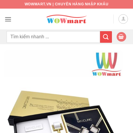
Bỏ
WOWMART.VN | CHUYÊN HÀNG NHẬP KHẨU
qua
nội
dung
Tìm
kiếm: